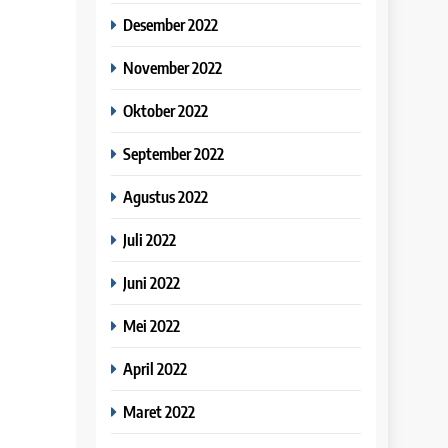
Ramah
Desember 2022
Terhadap
November 2022
Wanita
Oktober 2022
Leiden
Institute
2
September 2022
tahun
ago
0
3
Agustus 2022
mins
Juli 2022
Kebebasan
perempuan,
Juni 2022
mulai dari
yang langsung
Mei 2022
hingga yang
tak terlihat,
April 2022
berhubungan
Maret 2022
erat dengan
tingkat