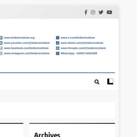
Archives