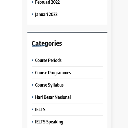
Februari 2022
kesetaraan
gender di
Januari 2022
suatu negara.
Saat ini,
banyak negara
sedang
Categories
berupaya
mengurangi
kesenjangan
Course Periods
gender melalui
Course Programmes
kebijakan-
kebijakan yang
Course Syllabus
inklusif bagi
perempuan,
Hari Besar Nasional
membentuk
fondasi yang
IELTS
lebih merata
bagi semua.
IELTS Speaking
Semakin