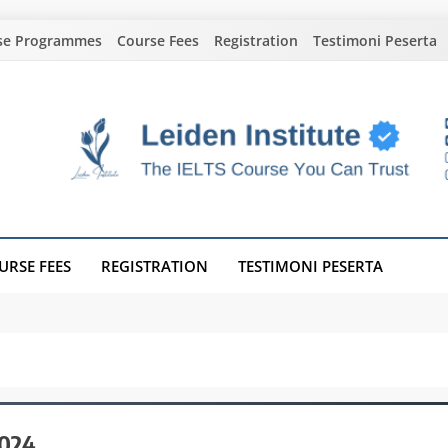
se Programmes
Course Fees
Registration
Testimoni Peserta
URSE FEES
REGISTRATION
TESTIMONI PESERTA
2024