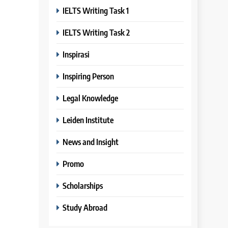
IELTS Writing Task 1
banyak negara
yang
IELTS Writing Task 2
menyadari
bahwa
Inspirasi
kesetaraan
antara
Inspiring Person
perempuan
dan laki-laki
Legal Knowledge
adalah kunci
Leiden Institute
dari
pertumbuhan
News and Insight
ekonomi yang
stabil dan
Promo
berkelanjutan.
Data dari
Scholarships
Women,
Peace, and
Study Abroad
Security Index