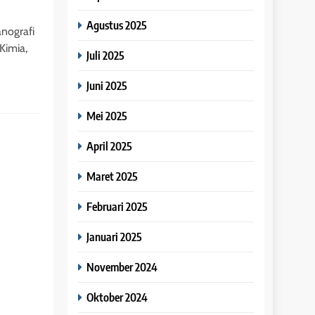
Agustus 2025
nografi
Kimia,
Juli 2025
Juni 2025
Mei 2025
9 Negara
April 2025
Paling
Ramah
Maret 2025
Terhadap
Februari 2025
Anak
Januari 2025
Leiden
Institute
2
November 2024
tahun
ago
0
3
Oktober 2024
mins