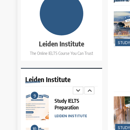
Study IELTS
Batch XV: 30 July –
Preparation
27 August 2026
LEIDEN INSTITUTE
COURSE PERIODS
7
2
Online IELTS
Batch XIV: 15 July –
Courses
Leiden Institute
14 August 2026
STUD
LEIDEN INSTITUTE
COURSE PERIODS
The Online IELTS Course You Can Trust
8
3
Batch XI: 8 June – 6
Study IELTS Practice
July 2026
Leiden
Institute
LEIDEN INSTITUTE
COURSE PERIODS
9
4
Study IELTS
Batch IX: 11 May – 15
Preparation
June 2026
LEIDEN INSTITUTE
COURSE PERIODS
STUD
10