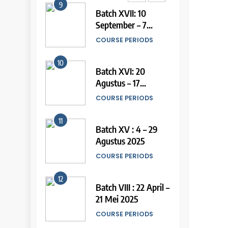
14
9
Batch XVII: 10
Study IELTS Practice
September – 7
LEIDEN INSTITUTE
Oktober 2025
COURSE PERIODS
15
10
Online IELTS
Batch XVI: 20
Courses
Agustus – 17
September 2025
LEIDEN INSTITUTE
COURSE PERIODS
16
11
Batch XV : 4 – 29
Online IELTS Course
Agustus 2025
LEIDEN INSTITUTE
COURSE PERIODS
17
12
Proofreading
Batch VIII : 22 April –
44
Tipe-tipe Soal dalam
Service
21 Mei 2025
IELTS Writing Task 1
LEIDEN INSTITUTE
COURSE PERIODS
IELTS