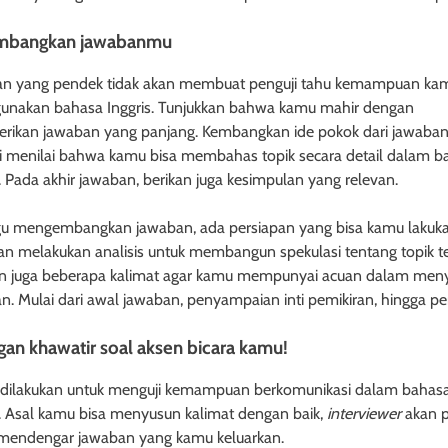
embangkan jawabanmu
an yang pendek tidak akan membuat penguji tahu kemampuan ka
nakan bahasa Inggris. Tunjukkan bahwa kamu mahir dengan
ikan jawaban yang panjang. Kembangkan ide pokok dari jawaban
i menilai bahwa kamu bisa membahas topik secara detail dalam b
s. Pada akhir jawaban, berikan juga kesimpulan yang relevan.
agu mengembangkan jawaban, ada persiapan yang bisa kamu lakuka
an melakukan analisis untuk membangun spekulasi tentang topik te
n juga beberapa kalimat agar kamu mempunyai acuan dalam men
n. Mulai dari awal jawaban, penyampaian inti pemikiran, hingga pe
ngan khawatir soal aksen bicara kamu!
i dilakukan untuk menguji kemampuan berkomunikasi dalam bahas
s. Asal kamu bisa menyusun kalimat dengan baik,
interviewer
akan 
 mendengar jawaban yang kamu keluarkan.