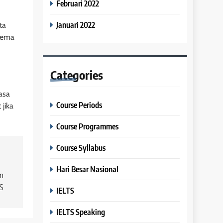
Februari 2022
Januari 2022
ta
 tema
Categories
asa
Course Periods
 jika
Course Programmes
Course Syllabus
Hari Besar Nasional
in
S
IELTS
IELTS Speaking