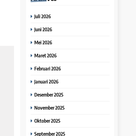
Juli 2026
Juni 2026
Mei 2026
Maret 2026
Februari 2026
Januari 2026
Desember 2025
November 2025
Oktober 2025
September 2025