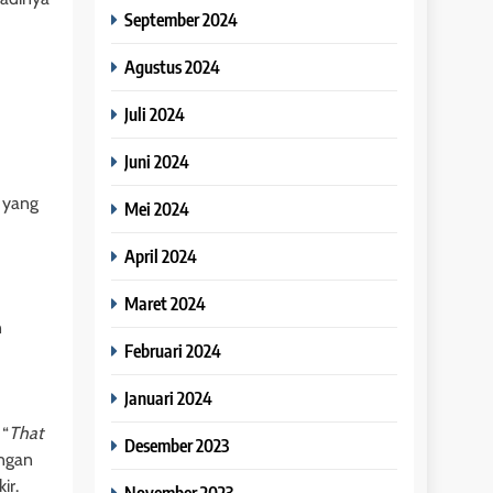
September 2024
Agustus 2024
Juli 2024
Juni 2024
e yang
Mei 2024
April 2024
Maret 2024
n
Februari 2024
Januari 2024
 “
That
Desember 2023
angan
ir.
November 2023