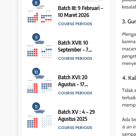
13
8
Study IELTS
6
kesala
Batch III: 9 Februari –
IELTS Reading
Preparation
10 Maret 2026
Syllabus
3. Gu
LEIDEN INSTITUTE
COURSE PERIODS
(Preparation)
COURSE SYLLABUS
Mengap
14
9
7
karen
Batch XVII: 10
Study IELTS Practice
IELTS Writing
maca
September – 7
Syllabus
LEIDEN INSTITUTE
Oktober 2025
penge
COURSE PERIODS
(Preparation)
COURSE SYLLABUS
menyed
15
10
8
Batch XVI: 20
4. Ka
Online IELTS Courses
IELTS Speaking
Agustus – 17
Syllabus
LEIDEN INSTITUTE
Tidak 
September 2025
COURSE PERIODS
(Preparation)
COURSE SYLLABUS
terbaik
mempro
16
11
1
Batch XV : 4 – 29
Online IELTS Course
Syllabus for IELTS
Agustus 2025
Ada be
Practice
LEIDEN INSTITUTE
is an i
COURSE PERIODS
COURSE SYLLABUS
sampai