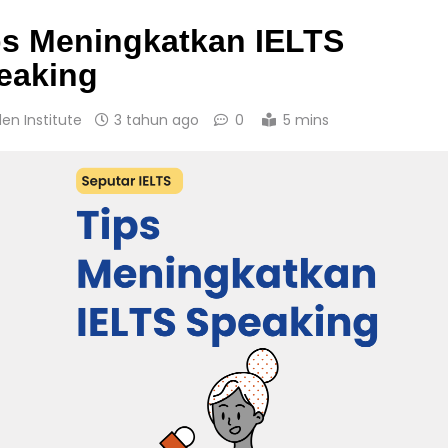
ps Meningkatkan IELTS
eaking
den Institute
3 tahun ago
0
5 mins