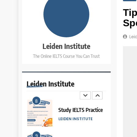
Batch IV : 15 Februari
Study IELTS Practice
– 14 Maret 2023
Ti
LEIDEN INSTITUTE
COURSE PERIODS
Sp
6
1
Study IELTS
Lei
Batch XV: 30 July – 27
Preparation
Leiden Institute
August 2026
LEIDEN INSTITUTE
COURSE PERIODS
The Online IELTS Course You Can Trust
7
2
Batch XIV: 15 July – 14
Online IELTS Courses
August 2026
Leiden
Institute
LEIDEN INSTITUTE
COURSE PERIODS
8
3
Batch XI: 8 June – 6
Study IELTS Practice
July 2026
LEIDEN INSTITUTE
COURSE PERIODS
9