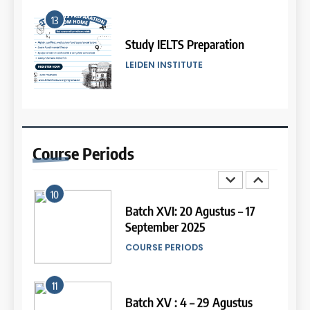
8
13
Batch III: 9 Februari – 10 Maret
2026
Study IELTS Preparation
COURSE PERIODS
LEIDEN INSTITUTE
9
14
Batch XVII: 10 September – 7
Oktober 2025
Study IELTS Practice
Course
Periods
COURSE PERIODS
LEIDEN INSTITUTE
10
15
Batch XVI: 20 Agustus – 17
September 2025
Online IELTS Courses
COURSE PERIODS
LEIDEN INSTITUTE
11
16
Batch XV : 4 – 29 Agustus