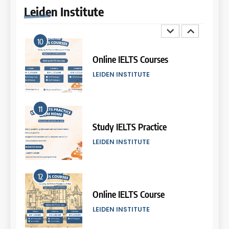
COURSE PERIODS
LEIDEN INSTITUTE
Leiden
Institute
5
10
Batch VII: 8 April – 6 May
2026
Online IELTS Courses
COURSE PERIODS
LEIDEN INSTITUTE
6
11
Batch VI: 25 March – 22 April
2026
Study IELTS Practice
COURSE PERIODS
LEIDEN INSTITUTE
7
12
Batch IV: 25 Februari – 31
Maret 2026
Online IELTS Course
COURSE PERIODS
LEIDEN INSTITUTE