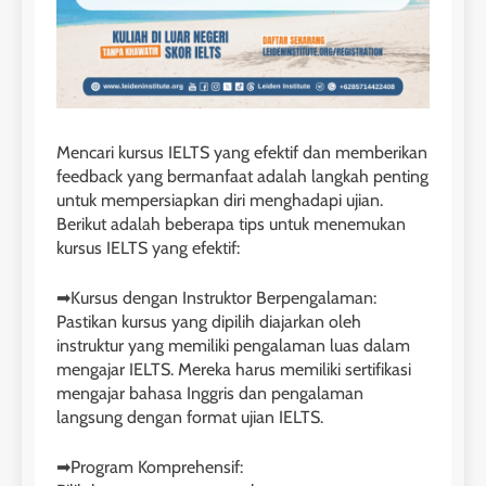
Mencari kursus IELTS yang efektif dan memberikan
feedback yang bermanfaat adalah langkah penting
untuk mempersiapkan diri menghadapi ujian.
Berikut adalah beberapa tips untuk menemukan
kursus IELTS yang efektif:
➡Kursus dengan Instruktor Berpengalaman:
Pastikan kursus yang dipilih diajarkan oleh
instruktur yang memiliki pengalaman luas dalam
mengajar IELTS. Mereka harus memiliki sertifikasi
mengajar bahasa Inggris dan pengalaman
langsung dengan format ujian IELTS.
➡Program Komprehensif: