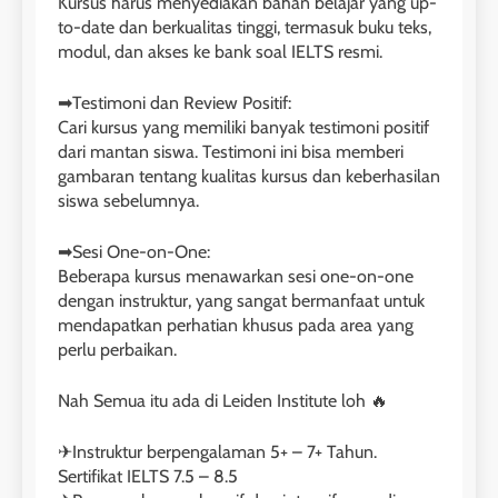
Kursus harus menyediakan bahan belajar yang up-
Jadwal Kursus IELTS Online
to-date dan berkualitas tinggi, termasuk buku teks,
LEIDEN INSTITUTE
modul, dan akses ke bank soal IELTS resmi.
➡Testimoni dan Review Positif:
29
Cari kursus yang memiliki banyak testimoni positif
Perbedaan Antara IELTS
dari mantan siswa. Testimoni ini bisa memberi
Preparation dan IELTS Practice
gambaran tentang kualitas kursus dan keberhasilan
siswa sebelumnya.
LEIDEN INSTITUTE
➡Sesi One-on-One:
1
Beberapa kursus menawarkan sesi one-on-one
Online IELTS Courses
dengan instruktur, yang sangat bermanfaat untuk
mendapatkan perhatian khusus pada area yang
LEIDEN INSTITUTE
perlu perbaikan.
40
Nah Semua itu ada di Leiden Institute loh 🔥
2
Batch VII : 31 Maret – 28 April
🎓 ScholarPath by Leiden
2023
✈Instruktur berpengalaman 5+ – 7+ Tahun.
Institute
Sertifikat IELTS 7.5 – 8.5
COURSE PERIODS