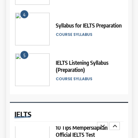
COURSE PERIODS
LEIDEN INSTITUTE
7
4
“3 Kesalahan yang Bikin Skor
22
IELTS Turun 😱”
Syllabus for IELTS Preparation
27
Batch II: 15 Januari 2024 – 12
Daftar Peserta Kursus IELTS
IELTS
COURSE SYLLABUS
Februari 2024
Online
COURSE PERIODS
LEIDEN INSTITUTE
8
5
4 Skill yang Diuji di IELTS
IELTS Listening Syllabus
23
(Nomor 3 Sering Diremehin!)
28
(Preparation)
Batch XXIII: 18 Desember 2023
IELTS
– 16 Januari 2024
Jadwal Kursus IELTS Online
COURSE SYLLABUS
COURSE PERIODS
LEIDEN INSTITUTE
9
6
10 Tips Mempersiapkan
IELTS Reading Syllabus
24
Official IELTS Test
29
(Preparation)
Batch XXIII: 12 Desember 2023
IELTS
Perbedaan Antara IELTS
IELTS
– 8 Januari 2024
COURSE SYLLABUS
Preparation dan IELTS Practice
COURSE PERIODS
LEIDEN INSTITUTE
10
7