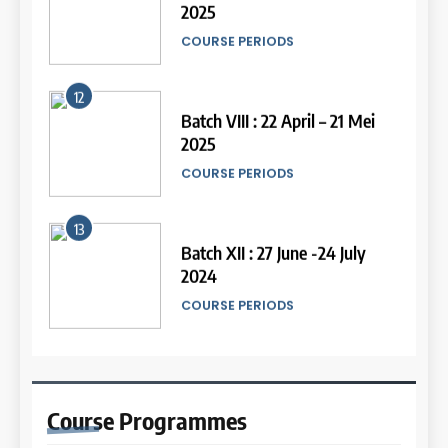
2025
Online IELTS Course
COURSE PERIODS
LEIDEN INSTITUTE
44
Tipe-tipe Soal dalam IELTS
12
Writing Task 1
17
Batch VIII : 22 April – 21 Mei
IELTS
2025
Proofreading Service
COURSE PERIODS
LEIDEN INSTITUTE
45
Mengenal 8 Jenis Visual Data
13
IELTS Writing
18
Batch XII : 27 June -24 July
IELTS
2024
Proofreading Service
COURSE PERIODS
LEIDEN INSTITUTE
46
Tips Tingkatkan Score IELTS
14
Kamu
19
Batch XI: 11 June – 9 July 2024
Social Media of Leiden
IELTS
Course
Programmes
Institute
COURSE PERIODS