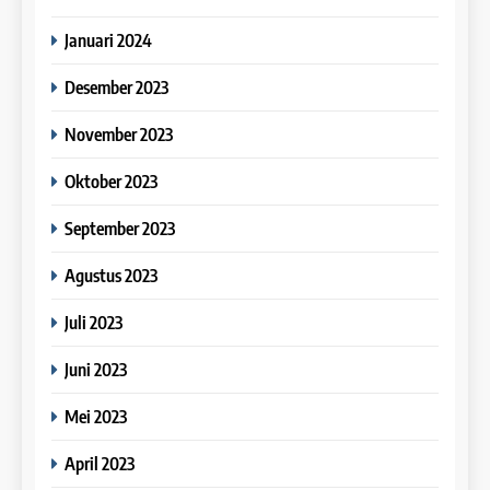
COURSE PERIODS
LEIDEN INSTITUTE
Januari 2024
24
9 Sumber Bacaan IELTS
39
Desember 2023
Reading
15
Batch VIII : 17 April – 23 Mei
IELTS
2023
November 2023
Online IELTS Courses
COURSE PERIODS
LEIDEN INSTITUTE
Oktober 2023
25
Online IELTS Courses
September 2023
40
16
Batch VII : 31 Maret – 28 April
IELTS
Agustus 2023
2023
Online IELTS Course
COURSE PERIODS
LEIDEN INSTITUTE
Juli 2023
26
Dongkrak IELTS 6.5 – 7.5
Juni 2023
41
Bersama Leiden Institute
17
Batch VI : 15 Maret – 13 April
IELTS
Mei 2023
2023
Proofreading Service
COURSE PERIODS
LEIDEN INSTITUTE
April 2023
27