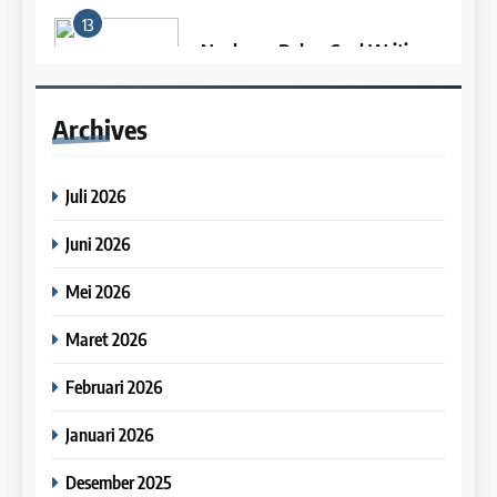
IELTS
COURSE SYLLABUS
November 2023
Online IELTS Courses
COURSE PERIODS
LEIDEN INSTITUTE
14
3
Ini dia template andalan dari
29
para Band 9 Tutors untuk
Syllabus for IELTS Practice
Archives
5
Batch XVIII – 25 September –
IELTS Writing Task 2 yang bisa
IELTS
COURSE SYLLABUS
23 Oktober 2023
Study IELTS Practice
kamu pakai!
Juli 2026
COURSE PERIODS
LEIDEN INSTITUTE
15
4
Skor IELTS Masih 4.5–5? Mau
Juni 2026
30
naik ke 7 dalam 3 bulan? – Iya,
Syllabus for IELTS Preparation
6
Batch XVII – 11 September – 9
Kamu Bisa!
Mei 2026
IELTS
COURSE SYLLABUS
Oktober 2023
Study IELTS Preparation
Maret 2026
COURSE PERIODS
LEIDEN INSTITUTE
16
5
3 Juta Melayang! jangan
Februari 2026
IELTS Listening Syllabus
31
sampe deh. Ini Kesalahan Fatal
7
(Preparation)
Batch XVI – 25 Agustus – 21
Januari 2026
saat Tes IELTS!
IELTS
September 2023
Online IELTS Courses
COURSE SYLLABUS
Desember 2025
COURSE PERIODS
LEIDEN INSTITUTE