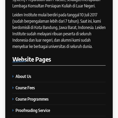
IELTS WRITING: Tips & Cara
Lembaga Konsultan Persiapan Kuliah di Luar Negeri.
13
Meningkatkan Skor
Batch XII : 27 June -24 July
Leiden Institute mulai berdiri pada tanggal 10 Juli 2017
IELTS
2024
(sudah berpengalaman lebih dari 7 tahun). Saat ini, kami
COURSE PERIODS
berdomisili di Kota Bandung, Jawa Barat, Indonesia. Leiden
42
Institute sudah melayani ribuan peserta di seluruh
Cara Membuat Introduction
Indonesia dan luar negeri, dan alumni kami sudah
14
Sentence dalam IELTS Writing
menyebar ke berbagai universitas di seluruh dunia.
Task 1
Batch XI: 11 June – 9 July 2024
IELTS
Website
Pages
COURSE PERIODS
43
Tips Raih Skor Tinggi Reading
About Us
15
IELTS
Batch X : 27 May – 24 June
IELTS
Course Fees
2024
COURSE PERIODS
Course Programmes
44
Tipe-tipe Soal dalam IELTS
Proofreading Service
16
Writing Task 1
Batch IX: 13 May – 10 June