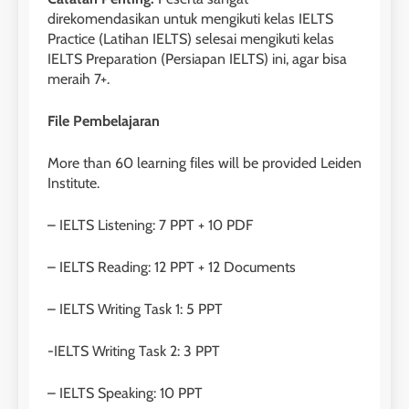
direkomendasikan untuk mengikuti kelas IELTS
Practice (Latihan IELTS) selesai mengikuti kelas
IELTS Preparation (Persiapan IELTS) ini, agar bisa
meraih 7+.
26
Nilai Peserta Kursus IELTS
File Pembelajaran
Online
More than 60 learning files will be provided Leiden
LEIDEN INSTITUTE
Institute.
27
– IELTS Listening: 7 PPT + 10 PDF
Daftar Peserta Kursus IELTS
Online
– IELTS Reading: 12 PPT + 12 Documents
LEIDEN INSTITUTE
– IELTS Writing Task 1: 5 PPT
28
-IELTS Writing Task 2: 3 PPT
Jadwal Kursus IELTS Online
– IELTS Speaking: 10 PPT
LEIDEN INSTITUTE