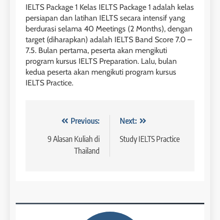
Batch VI : 15 Maret – 13 April
IELTS Package 1 Kelas IELTS Package 1 adalah kelas
2023
Study IELTS Preparation
persiapan dan latihan IELTS secara intensif yang
berdurasi selama 40 Meetings (2 Months), dengan
COURSE PERIODS
LEIDEN INSTITUTE
target (diharapkan) adalah IELTS Band Score 7.0 –
7.5. Bulan pertama, peserta akan mengikuti
42
program kursus IELTS Preparation. Lalu, bulan
4
kedua peserta akan mengikuti program kursus
Batch V : 1 – 29 Maret 2023
Online IELTS Courses
IELTS Practice.
COURSE PERIODS
LEIDEN INSTITUTE
Navigasi
Previous:
Next:
43
5
Batch IV : 15 Februari – 14
pos
9 Alasan Kuliah di
Study IELTS Practice
Maret 2023
Study IELTS Practice
Thailand
COURSE PERIODS
LEIDEN INSTITUTE
1
6
Batch XV: 30 July – 27 August
2026
Study IELTS Preparation