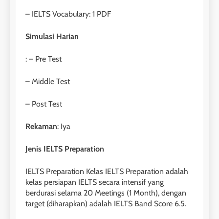
– IELTS Vocabulary: 1 PDF
29
Perbedaan Antara IELTS
Simulasi Harian
Preparation dan IELTS Practice
: – Pre Test
LEIDEN INSTITUTE
– Middle Test
1
– Post Test
Online IELTS Courses
LEIDEN INSTITUTE
Rekaman
: Iya
40
Jenis IELTS Preparation
2
Batch VII : 31 Maret – 28 April
🎓 ScholarPath by Leiden
2023
IELTS Preparation Kelas IELTS Preparation adalah
Institute
kelas persiapan IELTS secara intensif yang
COURSE PERIODS
berdurasi selama 20 Meetings (1 Month), dengan
LEIDEN INSTITUTE
target (diharapkan) adalah IELTS Band Score 6.5.
41
3