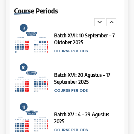
2026
Study IELTS Preparation
Course
Periods
COURSE PERIODS
LEIDEN INSTITUTE
9
14
Batch XVII: 10 September – 7
Oktober 2025
Study IELTS Practice
COURSE PERIODS
LEIDEN INSTITUTE
10
15
Batch XVI: 20 Agustus – 17
September 2025
Online IELTS Courses
COURSE PERIODS
LEIDEN INSTITUTE
11
16
Batch XV : 4 – 29 Agustus
2025
Online IELTS Course
COURSE PERIODS
LEIDEN INSTITUTE