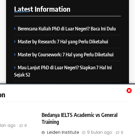
23
di IELTS?”
Latest
Information
Batch XXIII: 18 Desember 2023
IELTS
– 16 Januari 2024
COURSE PERIODS
Berencana Kuliah PhD di Luar Negeri? Baca Ini Dulu
5
Online IELTS Courses
24
Master by Research: 7 Hal yang Perlu Diketahui
Batch XXIII: 12 Desember 2023
IELTS
– 8 Januari 2024
Master by Coursework: 7 Hal yang Perlu Diketahui
COURSE PERIODS
Mau Lanjut PhD di Luar Negeri? Siapkan 7 Hal Ini
6
Sejak S2
MITOS vs FAKTA tentang
25
IELTS
Batch XXII : 27 November – 22
Mau Lanjut S2 di Luar Negeri? Mulai Siapkan 7 Hal Ini
IELTS
on
Desember 2023
Sejak S1
COURSE PERIODS
7
Bedanya IELTS Academic vs General
“3 Kesalahan yang Bikin Skor
26
Training
IELTS Turun 😱”
lan ago
0
Batch XXI : 9 November – 6
IELTS
Leiden Institute
9 bulan ago
0
Desember 2023