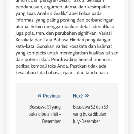
umum, dan paragraf-detail. Task 2: Sertakan
COURSE PERIODS
pendahuluan, argumen utama, dan kesimpulan
LEIDEN INSTITUTE
yang kuat. Analisis Grafik/Tabel Fokus pada
informasi yang paling penting dan perbandingan
43
utama. Selain menggambarkan detail, identifikasi
5
Batch IV : 15 Februari – 14
juga pola, tren, dan perubahan signifikan. Variasi
Maret 2023
Study IELTS Practice
Kosakata dan Tata Bahasa Hindari pengulangan
kata-kata. Gunakan variasi kosakata dan kalimat
COURSE PERIODS
LEIDEN INSTITUTE
yang kompleks untuk meningkatkan kualitas tulisan
dan potensi skor. Proofreading Setelah menulis,
1
periksa kembali teks Anda. Pastikan tidak ada
6
Batch XV: 30 July – 27 August
kesalahan tata bahasa, ejaan, atau tanda baca.
2026
Study IELTS Preparation
COURSE PERIODS
LEIDEN INSTITUTE
Navigasi
Previous:
Next:
2
pos
Beasiswa S1 yang
Beasiswa S2 dan S3
7
Batch XIV: 15 July – 14 August
buka dibulan Juli –
yang buka dibulan
2026
Online IELTS Courses
Desember
July-Desember
COURSE PERIODS
LEIDEN INSTITUTE