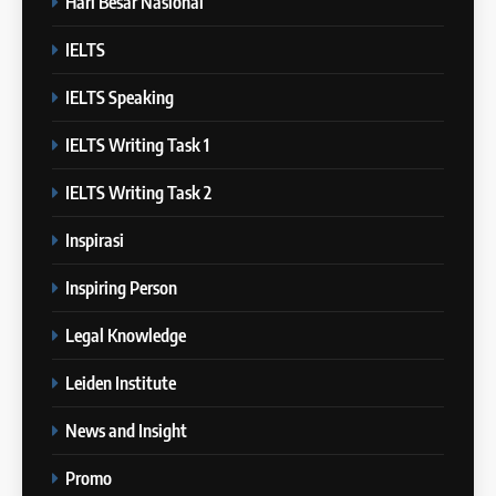
Hari Besar Nasional
21
Batch V: 28 Februari 2024 – 27
IELTS
2
Maret 2024
Bedanya IELTS Academic vs
IELTS Speaking
General Training
COURSE PERIODS
IELTS
IELTS Writing Task 1
22
IELTS Writing Task 2
Batch II: 15 Januari 2024 – 12
3
Februari 2024
Berapa Lama Idealnya
Inspirasi
Persiapan IELTS?
COURSE PERIODS
IELTS
Inspiring Person
23
Legal Knowledge
Batch XXIII: 18 Desember 2023
4
– 16 Januari 2024
“Kenapa Banyak Orang Gagal
Leiden Institute
di IELTS?”
COURSE PERIODS
IELTS
News and Insight
24
Promo
Batch XXIII: 12 Desember 2023
5