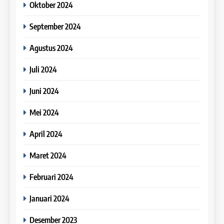
Oktober 2024
37
September 2024
13
22
Batch X : 23 Mei – 20 Juni 2023
Study IELTS Preparation
Agustus 2024
Study IELTS Preparation
COURSE PERIODS
LEIDEN INSTITUTE
IELTS
Juli 2024
38
Juni 2024
14
23
Batch IX : 8 Mei – 6 Juni 2023
Study IELTS Practice
9 Buku Tata Bahasa Terbaik
Mei 2024
COURSE PERIODS
untuk IELTS
LEIDEN INSTITUTE
April 2024
IELTS
39
Maret 2024
15
Batch VIII : 17 April – 23 Mei
24
2023
Online IELTS Courses
9 Sumber Bacaan IELTS
Februari 2024
Reading
COURSE PERIODS
LEIDEN INSTITUTE
Januari 2024
IELTS
40
Desember 2023