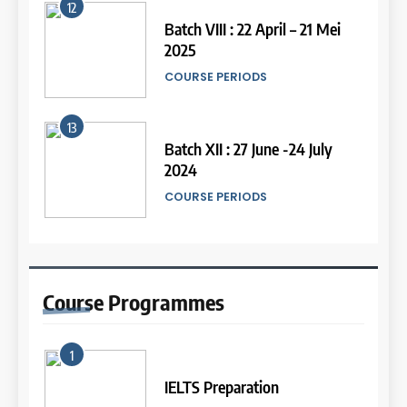
13
18
Batch XII : 27 June -24 July
45
2024
Proofreading Service
Mengenal 8 Jenis Visual Data
IELTS Writing
COURSE PERIODS
LEIDEN INSTITUTE
IELTS
14
19
46
Batch XI: 11 June – 9 July 2024
Social Media of Leiden
Tips Tingkatkan Score IELTS
Institute
COURSE PERIODS
Kamu
LEIDEN INSTITUTE
IELTS
5
15
20
IELTS Listening Syllabus
Batch X : 27 May – 24 June
47
(Preparation)
2024
Official IELTS Scores
Kesalahan Umum Dalam
Course
Programmes
Mengerjakan Tes IELTS
COURSE SYLLABUS
COURSE PERIODS
LEIDEN INSTITUTE
IELTS
1
6
16
21
IELTS Reading Syllabus
IELTS Preparation
Batch IX: 13 May – 10 June
1
Kapan Kelas IELTS Preparation
(Preparation)