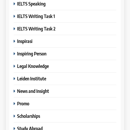
Nilai Peserta Kursus IELTS
Maret 2026
Kunci Lulus IELTS Dengan Nilai
IELTS Speaking
Online
Tinggi
COURSE PERIODS
LEIDEN INSTITUTE
IELTS Writing Task 1
IELTS
8
IELTS Writing Task 2
27
Batch III: 9 Februari – 10 Maret
36
Daftar Peserta Kursus IELTS
Inspirasi
2026
Tips Belajar IELTS Bagi
Online
Pemula
COURSE PERIODS
Inspiring Person
LEIDEN INSTITUTE
IELTS
Legal Knowledge
9
28
Batch XVII: 10 September – 7
37
Leiden Institute
Oktober 2025
Jadwal Kursus IELTS Online
Serba-Serbi IELTS Test Untuk
Beasiswa
COURSE PERIODS
LEIDEN INSTITUTE
News and Insight
IELTS
Promo
10
29
Batch XVI: 20 Agustus – 17
38
Perbedaan Antara IELTS
Scholarships
September 2025
Pertanyaan & Topik Yang
Preparation dan IELTS Practice
Mungkin Muncul Dalam
COURSE PERIODS
Study Abroad