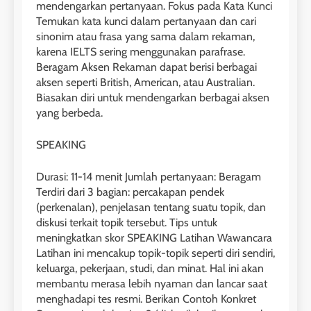
mendengarkan pertanyaan. Fokus pada Kata Kunci
LEIDEN INSTITUTE
Temukan kata kunci dalam pertanyaan dan cari
sinonim atau frasa yang sama dalam rekaman,
27
karena IELTS sering menggunakan parafrase.
Daftar Peserta Kursus IELTS
Beragam Aksen Rekaman dapat berisi berbagai
Online
aksen seperti British, American, atau Australian.
Biasakan diri untuk mendengarkan berbagai aksen
LEIDEN INSTITUTE
yang berbeda.
28
SPEAKING
Jadwal Kursus IELTS Online
Durasi: 11-14 menit Jumlah pertanyaan: Beragam
LEIDEN INSTITUTE
Terdiri dari 3 bagian: percakapan pendek
(perkenalan), penjelasan tentang suatu topik, dan
diskusi terkait topik tersebut. Tips untuk
29
meningkatkan skor SPEAKING Latihan Wawancara
Perbedaan Antara IELTS
Latihan ini mencakup topik-topik seperti diri sendiri,
Preparation dan IELTS Practice
keluarga, pekerjaan, studi, dan minat. Hal ini akan
membantu merasa lebih nyaman dan lancar saat
LEIDEN INSTITUTE
menghadapi tes resmi. Berikan Contoh Konkret