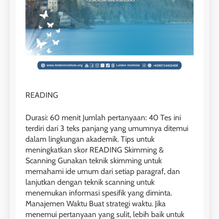
READING
Durasi: 60 menit Jumlah pertanyaan: 40 Tes ini
terdiri dari 3 teks panjang yang umumnya ditemui
dalam lingkungan akademik. Tips untuk
meningkatkan skor READING Skimming &
Scanning Gunakan teknik skimming untuk
memahami ide umum dari setiap paragraf, dan
lanjutkan dengan teknik scanning untuk
menemukan informasi spesifik yang diminta.
Manajemen Waktu Buat strategi waktu. Jika
menemui pertanyaan yang sulit, lebih baik untuk