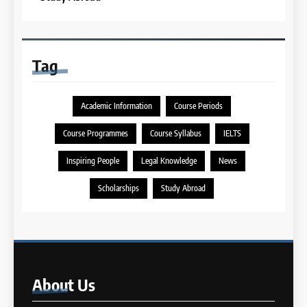
LEIDEN INSTITUTE
Speaking Test IELTS
IELTS
11
Batch XV : 4 – 29 Agustus
39
2025
Tag
Tips Meningkatkan IELTS
Speaking
COURSE PERIODS
IELTS
Academic Information
Course Periods
12
Course Programmes
Course Syllabus
IELTS
Batch VIII : 22 April – 21 Mei
40
2025
Panduan Persiapan Tes IELTS
Inspiring People
Legal Knowledge
News
Speaking
COURSE PERIODS
Scholarships
Study Abroad
IELTS
13
Batch XII : 27 June -24 July
41
2024
IELTS WRITING: Tips & Cara
Meningkatkan Skor
COURSE PERIODS
About
Us
IELTS
14