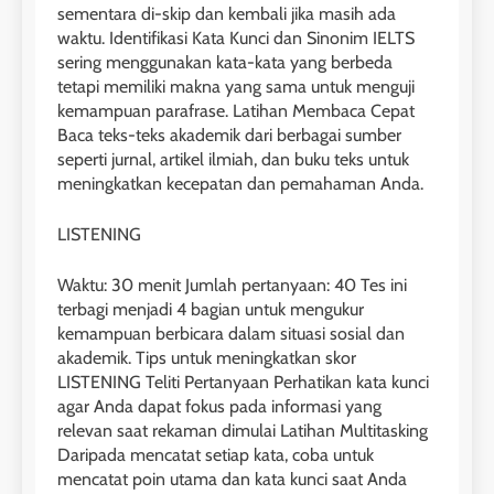
sementara di-skip dan kembali jika masih ada
waktu. Identifikasi Kata Kunci dan Sinonim IELTS
sering menggunakan kata-kata yang berbeda
tetapi memiliki makna yang sama untuk menguji
kemampuan parafrase. Latihan Membaca Cepat
Baca teks-teks akademik dari berbagai sumber
seperti jurnal, artikel ilmiah, dan buku teks untuk
meningkatkan kecepatan dan pemahaman Anda.
LISTENING
Waktu: 30 menit Jumlah pertanyaan: 40 Tes ini
terbagi menjadi 4 bagian untuk mengukur
kemampuan berbicara dalam situasi sosial dan
akademik. Tips untuk meningkatkan skor
LISTENING Teliti Pertanyaan Perhatikan kata kunci
agar Anda dapat fokus pada informasi yang
26
relevan saat rekaman dimulai Latihan Multitasking
Nilai Peserta Kursus IELTS
Daripada mencatat setiap kata, coba untuk
Online
mencatat poin utama dan kata kunci saat Anda