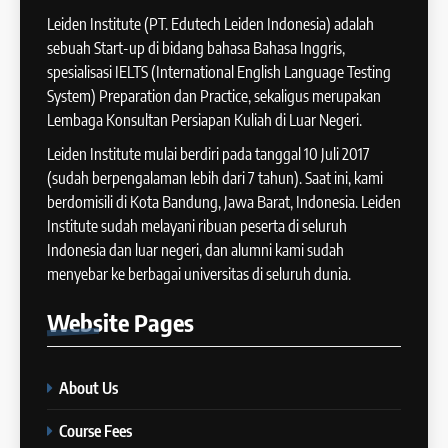
42
Leiden Institute (PT. Edutech Leiden Indonesia) adalah
Batch XI: 11 June – 9 July 2024
Cara Membuat Introduction
sebuah Start-up di bidang bahasa Bahasa Inggris,
COURSE PERIODS
Sentence dalam IELTS Writing
spesialisasi IELTS (International English Language Testing
Task 1
IELTS
System) Preparation dan Practice, sekaligus merupakan
Lembaga Konsultan Persiapan Kuliah di Luar Negeri.
15
Batch X : 27 May – 24 June
43
Leiden Institute mulai berdiri pada tanggal 10 Juli 2017
2024
Tips Raih Skor Tinggi Reading
(sudah berpengalaman lebih dari 7 tahun). Saat ini, kami
IELTS
COURSE PERIODS
berdomisili di Kota Bandung, Jawa Barat, Indonesia. Leiden
Institute sudah melayani ribuan peserta di seluruh
IELTS
Indonesia dan luar negeri, dan alumni kami sudah
16
menyebar ke berbagai universitas di seluruh dunia.
Batch IX: 13 May – 10 June
44
2024
Tipe-tipe Soal dalam IELTS
Website
Pages
Writing Task 1
COURSE PERIODS
IELTS
About Us
17
Batch VIII: 18 April 2024 – 17
45
Course Fees
Mei 2024
Mengenal 8 Jenis Visual Data