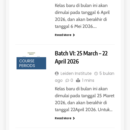
26
Kelas baru di bulan ini akan
Nilai Peserta Kursus IELTS
dimulai pada tanggal 6 April
Online
2026, dan akan berakhir di
LEIDEN INSTITUTE
tanggal 6 Mei 2026….
Read More
27
Daftar Peserta Kursus IELTS
Batch VI: 25 March – 22
Online
April 2026
COURSE
LEIDEN INSTITUTE
PERIODS
Leiden Institute
5 bulan
28
ago
0
1 mins
Kelas baru di bulan ini akan
Jadwal Kursus IELTS Online
dimulai pada tanggal 25 Maret
LEIDEN INSTITUTE
2026, dan akan berakhir di
tanggal 22April 2026. Untuk…
29
Read More
Perbedaan Antara IELTS