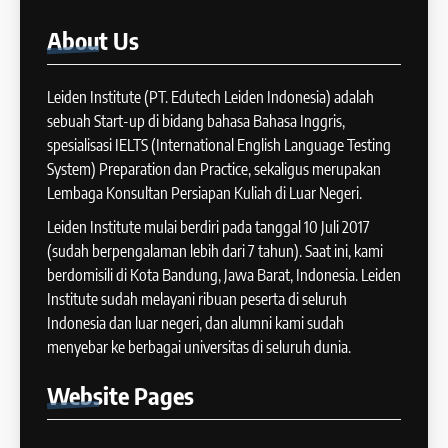
COURSE PERIODS
42
About
Us
Cara Membuat Introduction
14
Sentence dalam IELTS Writing
Task 1
Leiden Institute (PT. Edutech Leiden Indonesia) adalah
Batch XI: 11 June – 9 July 2024
IELTS
sebuah Start-up di bidang bahasa Bahasa Inggris,
COURSE PERIODS
spesialisasi IELTS (International English Language Testing
43
System) Preparation dan Practice, sekaligus merupakan
Tips Raih Skor Tinggi Reading
Lembaga Konsultan Persiapan Kuliah di Luar Negeri.
15
IELTS
Batch X : 27 May – 24 June
Leiden Institute mulai berdiri pada tanggal 10 Juli 2017
IELTS
2024
(sudah berpengalaman lebih dari 7 tahun). Saat ini, kami
COURSE PERIODS
berdomisili di Kota Bandung, Jawa Barat, Indonesia. Leiden
44
Institute sudah melayani ribuan peserta di seluruh
Tipe-tipe Soal dalam IELTS
Indonesia dan luar negeri, dan alumni kami sudah
16
Writing Task 1
menyebar ke berbagai universitas di seluruh dunia.
Batch IX: 13 May – 10 June
IELTS
2024
Website
Pages
COURSE PERIODS
45
Mengenal 8 Jenis Visual Data