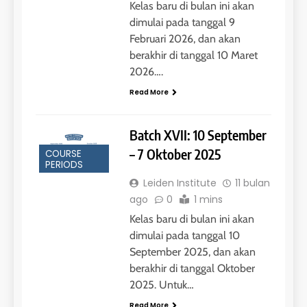
Kelas baru di bulan ini akan
42
dimulai pada tanggal 9
4
Februari 2026, dan akan
Batch V : 1 – 29 Maret 2023
Online IELTS Courses
berakhir di tanggal 10 Maret
COURSE PERIODS
LEIDEN INSTITUTE
2026….
Read More
43
5
Batch IV : 15 Februari – 14
Batch XVII: 10 September
Maret 2023
Study IELTS Practice
– 7 Oktober 2025
COURSE
COURSE PERIODS
LEIDEN INSTITUTE
PERIODS
Leiden Institute
11 bulan
1
ago
0
1 mins
6
Batch XV: 30 July – 27 August
Kelas baru di bulan ini akan
2026
Study IELTS Preparation
dimulai pada tanggal 10
COURSE PERIODS
September 2025, dan akan
LEIDEN INSTITUTE
berakhir di tanggal Oktober
2025. Untuk…
2
7
Batch XIV: 15 July – 14 August
Read More