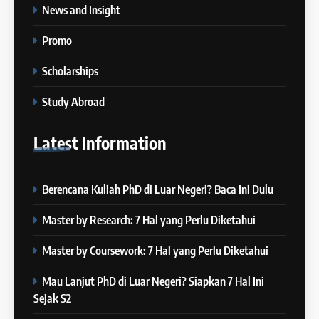
5
News and Insight
Online IELTS Courses
24
Promo
Batch XXIII: 12 Desember 2023
IELTS
– 8 Januari 2024
Scholarships
COURSE PERIODS
6
Study Abroad
MITOS vs FAKTA tentang
25
IELTS
Latest
Information
Batch XXII : 27 November – 22
IELTS
Desember 2023
COURSE PERIODS
Berencana Kuliah PhD di Luar Negeri? Baca Ini Dulu
7
“3 Kesalahan yang Bikin Skor
26
Master by Research: 7 Hal yang Perlu Diketahui
IELTS Turun
”
Batch XXI : 9 November – 6
IELTS
Desember 2023
Master by Coursework: 7 Hal yang Perlu Diketahui
COURSE PERIODS
Mau Lanjut PhD di Luar Negeri? Siapkan 7 Hal Ini
8
Sejak S2
4 Skill yang Diuji di IELTS
27
(Nomor 3 Sering Diremehin!)