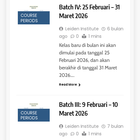
Preparation dan IELTS Practice
Batch IV: 25 Februari – 31
LEIDEN INSTITUTE
Maret 2026
COURSE
PERIODS
1
Leiden Institute
6 bulan
ago
0
1 mins
Online IELTS Courses
Kelas baru di bulan ini akan
LEIDEN INSTITUTE
dimulai pada tanggal 25
Februari 2026, dan akan
40
berakhir di tanggal 31 Maret
2
Batch VII : 31 Maret – 28 April
2026….
ScholarPath by Leiden
2023
Institute
Read More
COURSE PERIODS
LEIDEN INSTITUTE
Batch III: 9 Februari – 10
41
3
Maret 2026
COURSE
Batch VI : 15 Maret – 13 April
PERIODS
2023
Study IELTS Preparation
Leiden Institute
7 bulan
COURSE PERIODS
LEIDEN INSTITUTE
ago
0
1 mins