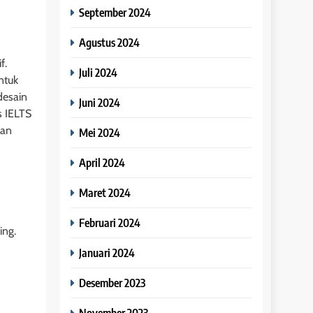
September 2024
Agustus 2024
f.
Juli 2024
ntuk
desain
Juni 2024
s IELTS
dan
Mei 2024
April 2024
Maret 2024
Februari 2024
ing.
Januari 2024
Desember 2023
November 2023