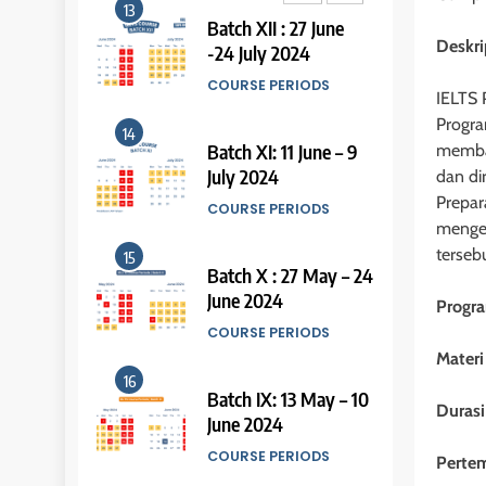
18
13
Batch XII : 27 June
45
Proofreading Service
Mengenal 8 Jenis
Deskri
-24 July 2024
Visual Data IELTS
LEIDEN INSTITUTE
COURSE PERIODS
Writing
IELTS 
IELTS
Progra
19
14
Social Media of
Batch XI: 11 June – 9
memban
46
Tips Tingkatkan
Leiden Institute
July 2024
dan di
Score IELTS Kamu
Prepar
LEIDEN INSTITUTE
COURSE PERIODS
IELTS
menger
20
terseb
15
5
Batch X : 27 May – 24
47
Official IELTS Scores
IELTS Listening
Kesalahan Umum
June 2024
Progr
Syllabus
Dalam Mengerjakan
LEIDEN INSTITUTE
COURSE PERIODS
(Preparation)
Tes IELTS
COURSE SYLLABUS
IELTS
Materi
21
16
Kapan Kelas IELTS
6
Batch IX: 13 May – 10
1
IELTS Reading
Durasi
Preparation Akan
June 2024
Online IELTS Course
Syllabus
Dimulai?
LEIDEN INSTITUTE
COURSE PERIODS
(Preparation)
IELTS
Perte
COURSE SYLLABUS