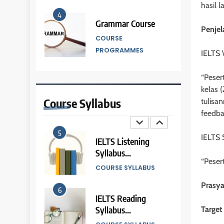
hasil l
26
21
4
Nilai Peserta Kursus
3
Batch V: 28 Februari
6
Grammar Course
Syllabus for IELTS
MITOS vs FAKTA
IELTS Online
Penjel
2024 – 27 Maret 2024
Practice
COURSE
tentang IELTS
LEIDEN INSTITUTE
COURSE PERIODS
PROGRAMMES
COURSE SYLLABUS
IELTS 
IELTS
27
22
Daftar Peserta Kursus
4
Batch II: 15 Januari
“Peser
7
Syllabus for IELTS
“3 Kesalahan yang
IELTS Online
2024 – 12 Februari
kelas 
Preparation
Bikin Skor IELTS
2024
Course
Syllabus
tulisa
LEIDEN INSTITUTE
COURSE PERIODS
Turun
”
COURSE SYLLABUS
IELTS
feedba
28
23
Jadwal Kursus IELTS
5
Batch XXIII: 18
8
IELTS 
IELTS Listening
4 Skill yang Diuji di
Online
Desember 2023 – 16
Syllabus
IELTS (Nomor 3
Januari 2024
LEIDEN INSTITUTE
“Peser
COURSE PERIODS
(Preparation)
Sering Diremehin!)
COURSE SYLLABUS
IELTS
29
24
Prasya
Perbedaan Antara
6
Batch XXIII: 12
9
IELTS Reading
10 Tips
IELTS Preparation
Desember 2023 – 8
Syllabus
Target
Mempersiapkan
dan IELTS Practice
Januari 2024
LEIDEN INSTITUTE
COURSE PERIODS
(Preparation)
Official IELTS Test
COURSE SYLLABUS