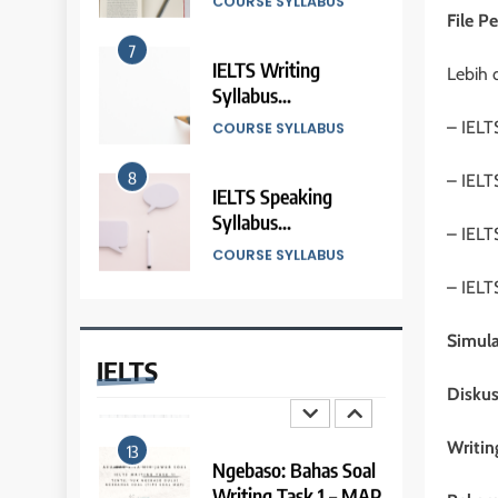
IELTS
File P
1
25
7
Batch XXII : 27
10
Online IELTS Courses
IELTS Writing
Kamu Siap Tes IELTS
Lebih 
November – 22
Syllabus
Paper-Based Pakai
LEIDEN INSTITUTE
Desember 2023
COURSE PERIODS
(Preparation)
Pulpen? IELTS di
COURSE SYLLABUS
– IELT
IELTS
Beberapa Negara
2
26
Mulai Wajib Pakai
ScholarPath by
8
Batch XXI : 9
– IELT
11
IELTS Speaking
“Resume IELTS Kamu
Pulpen Hitam Alih-
Leiden Institute
November – 6
Syllabus
Aman?” – Checklist
Alih Pensil!
Desember 2023
– IELT
LEIDEN INSTITUTE
COURSE PERIODS
(Preparation)
Self-Review
COURSE SYLLABUS
IELTS
Persiapan IELTS
3
– IELT
27
Study IELTS
1
Batch XX : 25
12
Syllabus for IELTS
Mau menyusul
Preparation
Oktober – 21
Simula
Practice
alumni Leiden
November 2023
LEIDEN INSTITUTE
IELTS
COURSE PERIODS
Institute yang udah
COURSE SYLLABUS
IELTS
Diskus
pada diterima
4
28
beasiswa dan
2
Batch XIX : 10
13
Online IELTS Courses
Syllabus for IELTS
Writin
Ngebaso: Bahas Soal
kampus luar negeri?
Oktober – 6
Preparation
Writing Task 1 – MAP
Tapi bingung mulai
LEIDEN INSTITUTE
November 2023
COURSE PERIODS