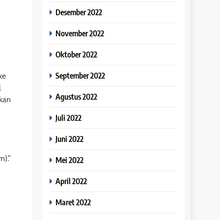
Desember 2022
November 2022
Oktober 2022
September 2022
ke
l
Agustus 2022
ikan
Juli 2022
Juni 2022
m).”
Mei 2022
April 2022
Maret 2022