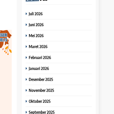
Juli 2026
Juni 2026
Mei 2026
Maret 2026
Februari 2026
Januari 2026
Desember 2025
November 2025
Oktober 2025
September 2025