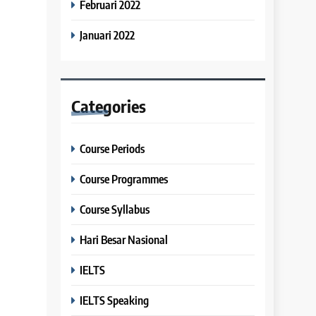
Februari 2022
Januari 2022
Categories
Course Periods
Course Programmes
Course Syllabus
Hari Besar Nasional
IELTS
IELTS Speaking