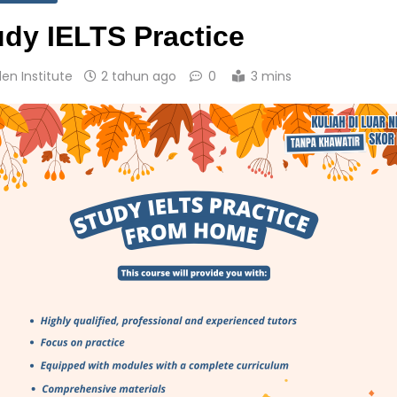
udy IELTS Practice
den Institute
2 tahun ago
0
3 mins