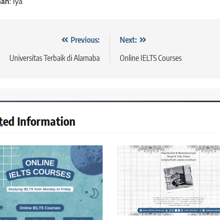
man
: Iya
vigasi
Previous:
Next:
s
Universitas Terbaik di Alamaba
Online IELTS Courses
ted Information