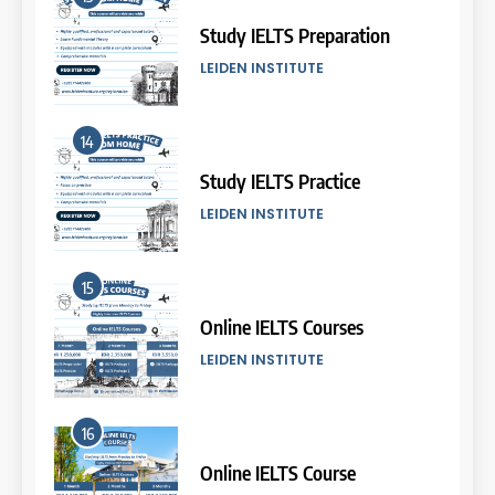
Batch III: 9 Februari – 10 Maret
2026
Study IELTS Preparation
COURSE PERIODS
LEIDEN INSTITUTE
9
14
Batch XVII: 10 September – 7
Oktober 2025
Study IELTS Practice
COURSE PERIODS
LEIDEN INSTITUTE
10
15
Batch XVI: 20 Agustus – 17
September 2025
Online IELTS Courses
COURSE PERIODS
LEIDEN INSTITUTE
11
16
Batch XV : 4 – 29 Agustus
2025
Online IELTS Course