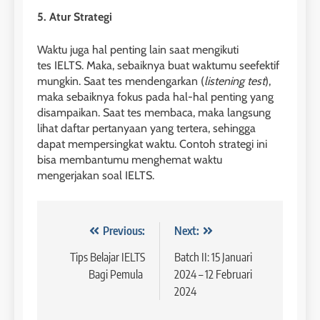
2026
Study IELTS Preparation
5. Atur Strategi
COURSE PERIODS
LEIDEN INSTITUTE
Waktu juga hal penting lain saat mengikuti
2
tes IELTS. Maka, sebaiknya buat waktumu seefektif
7
Batch XIV: 15 July – 14 August
mungkin. Saat tes mendengarkan (
listening test
),
2026
Online IELTS Courses
maka sebaiknya fokus pada hal-hal penting yang
disampaikan. Saat tes membaca, maka langsung
COURSE PERIODS
LEIDEN INSTITUTE
lihat daftar pertanyaan yang tertera, sehingga
dapat mempersingkat waktu. Contoh strategi ini
3
bisa membantumu menghemat waktu
8
mengerjakan soal IELTS.
Batch XI: 8 June – 6 July 2026
Study IELTS Practice
COURSE PERIODS
LEIDEN INSTITUTE
Navigasi
Previous:
Next:
4
pos
Tips Belajar IELTS
Batch II: 15 Januari
9
Batch IX: 11 May – 15 June
Bagi Pemula
2024 – 12 Februari
2026
Study IELTS Preparation
2024
COURSE PERIODS
LEIDEN INSTITUTE