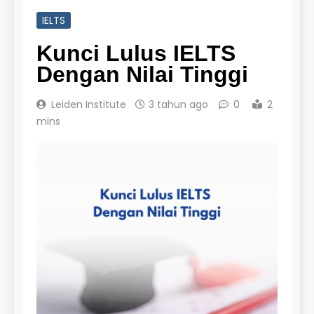
IELTS
Kunci Lulus IELTS
Dengan Nilai Tinggi
26
Nilai Peserta Kursus IELTS
Leiden Institute
3 tahun ago
0
2
Online
mins
LEIDEN INSTITUTE
27
Daftar Peserta Kursus IELTS
Online
LEIDEN INSTITUTE
28
Jadwal Kursus IELTS Online