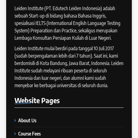
Writing Task 1
Batch IX: 13 May – 10 June
Leiden Institute (PT. Edutech Leiden Indonesia) adalah
IELTS
2024
sebuah Start-up di bidang bahasa Bahasa Inggris,
COURSE PERIODS
spesialisasi IELTS (International English Language Testing
45
System) Preparation dan Practice, sekaligus merupakan
Mengenal 8 Jenis Visual Data
Lembaga Konsultan Persiapan Kuliah di Luar Negeri.
17
IELTS Writing
Batch VIII: 18 April 2024 – 17
Leiden Institute mulai berdiri pada tanggal 10 Juli 2017
IELTS
Mei 2024
(sudah berpengalaman lebih dari 7 tahun). Saat ini, kami
COURSE PERIODS
berdomisili di Kota Bandung, Jawa Barat, Indonesia. Leiden
46
Institute sudah melayani ribuan peserta di seluruh
Tips Tingkatkan Score IELTS
Indonesia dan luar negeri, dan alumni kami sudah
18
Kamu
menyebar ke berbagai universitas di seluruh dunia.
Batch VII: 1 April 2024 – 3 Mei
IELTS
2024
Website
Pages
COURSE PERIODS
47
Kesalahan Umum Dalam
About Us
19
Mengerjakan Tes IELTS
Batch VI: 15 Maret 2024 – 22
IELTS
Course Fees
April 2024