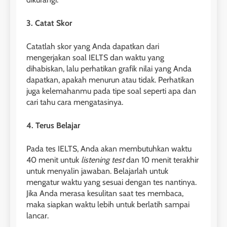
41
3
Batch VI : 15 Maret – 13 April
3. Catat Skor
2023
Study IELTS Preparation
COURSE PERIODS
LEIDEN INSTITUTE
Catatlah skor yang Anda dapatkan dari
mengerjakan soal IELTS dan waktu yang
dihabiskan, lalu perhatikan grafik nilai yang Anda
42
4
dapatkan, apakah menurun atau tidak. Perhatikan
Batch V : 1 – 29 Maret 2023
juga kelemahanmu pada tipe soal seperti apa dan
Online IELTS Courses
cari tahu cara mengatasinya.
COURSE PERIODS
LEIDEN INSTITUTE
4. Terus Belajar
43
5
Batch IV : 15 Februari – 14
Pada tes IELTS, Anda akan membutuhkan waktu
40 menit untuk
listening test
Maret 2023
dan 10 menit terakhir
Study IELTS Practice
untuk menyalin jawaban. Belajarlah untuk
COURSE PERIODS
LEIDEN INSTITUTE
mengatur waktu yang sesuai dengan tes nantinya.
Jika Anda merasa kesulitan saat tes membaca,
maka siapkan waktu lebih untuk berlatih sampai
1
6
Batch XV: 30 July – 27 August
lancar.