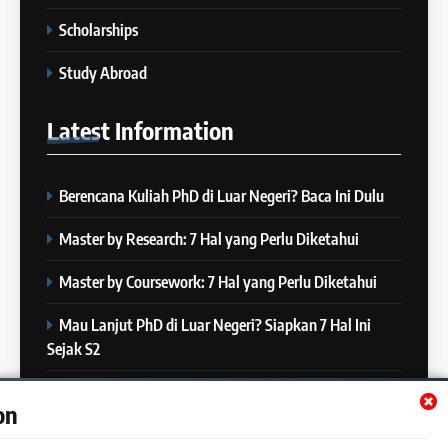
IELTS
Desember 2023
Scholarships
COURSE PERIODS
8
Study Abroad
4 Skill yang Diuji di IELTS
27
(Nomor 3 Sering Diremehin!)
Latest
Information
Batch XX : 25 Oktober – 21
IELTS
November 2023
COURSE PERIODS
Berencana Kuliah PhD di Luar Negeri? Baca Ini Dulu
9
10 Tips Mempersiapkan
28
Master by Research: 7 Hal yang Perlu Diketahui
Official IELTS Test
Batch XIX : 10 Oktober – 6
IELTS
November 2023
Master by Coursework: 7 Hal yang Perlu Diketahui
COURSE PERIODS
Mau Lanjut PhD di Luar Negeri? Siapkan 7 Hal Ini
10
Sejak S2
Kamu Siap Tes IELTS Paper-
29
Based Pakai Pulpen? IELTS di
Batch XVIII – 25 September –
Mau Lanjut S2 di Luar Negeri? Mulai Siapkan 7 Hal Ini
Beberapa Negara Mulai Wajib
IELTS
on
23 Oktober 2023
Sejak S1
Pakai Pulpen Hitam Alih-Alih
Pensil!
COURSE PERIODS