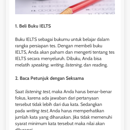
LEIDEN INSTITUTE
29
1. Beli Buku IELTS
Perbedaan Antara IELTS
Preparation dan IELTS Practice
Buku IELTS sebagai bukumu untuk belajar dalam
LEIDEN INSTITUTE
rangka persiapan tes. Dengan membeli buku
IELTS, Anda akan paham dan mengerti tentang tes
IELTS secara menyeluruh. Dibuku, Anda bisa
1
melatih
speaking, writing, listening
, dan reading.
Online IELTS Courses
2. Baca Petunjuk dengan Seksama
LEIDEN INSTITUTE
Saat
listening test
, maka Anda harus benar-benar
40
2
fokus, karena ada jawaban dari pertanyaan
Batch VII : 31 Maret – 28 April
ScholarPath by Leiden
tersebut tidak lebih dari dua kata. Sedangkan
2023
Institute
pada
writing test
, Anda harus memperhatikan
COURSE PERIODS
jumlah kata yang diharuskan. Jika tidak memenuhi
LEIDEN INSTITUTE
syarat minimum kata tersebut maka nilai akan
dikurangi.