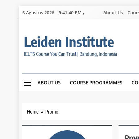
Batch IV : 15 Februari
Study IELTS Practice
– 14 Maret 2023
Skip
LEIDEN INSTITUTE
6 Agustus 2026
9:41:41 PM
About Us
Cour
to
COURSE PERIODS
content
6
1
Study IELTS
Batch XV: 30 July –
Leiden Institute
Preparation
27 August 2026
LEIDEN INSTITUTE
COURSE PERIODS
IELTS Course You Can Trust | Bandung, Indonesia
7
2
Batch XIV: 15 July –
Online IELTS Courses
14 August 2026
ABOUT US
COURSE PROGRAMMES
CO
LEIDEN INSTITUTE
COURSE PERIODS
8
3
Batch XI: 8 June – 6
Study IELTS Practice
Home
Promo
July 2026
LEIDEN INSTITUTE
COURSE PERIODS
9
Pro
4