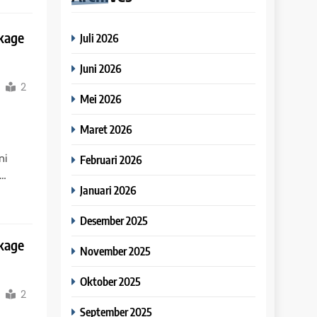
ckage
Juli 2026
Juni 2026
2
Mei 2026
Maret 2026
ni
Februari 2026
n…
Januari 2026
Desember 2025
ckage
November 2025
Oktober 2025
2
September 2025