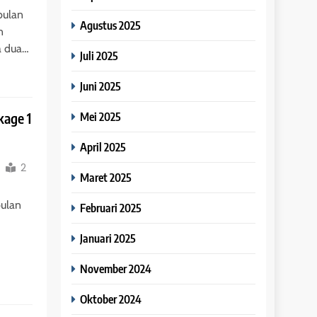
bulan
Agustus 2025
n
ma dua…
Juli 2025
Juni 2025
Mei 2025
kage 1
April 2025
2
Maret 2025
bulan
Februari 2025
Januari 2025
November 2024
Oktober 2024