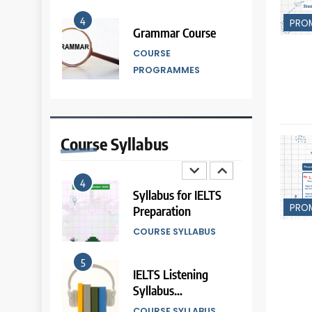
25
20
4
PRO
Penyesuaian Biaya
2
Batch VI: 15 Maret –
5
Grammar Course
Syllabus for IELTS
Kursus IELTS di
17 April 2024
Online IELTS Courses
Preparation
COURSE
Leiden Institute
LEIDEN INSTITUTE
COURSE PERIODS
IELTS
PROGRAMMES
Tahun 2023
COURSE SYLLABUS
26
21
Nilai Peserta Kursus
3
Batch V: 28 Februari
6
Syllabus for IELTS
MITOS vs FAKTA
IELTS Online
2024 – 27 Maret
Practice
tentang IELTS
2024
Course
Syllabus
LEIDEN INSTITUTE
COURSE PERIODS
COURSE SYLLABUS
IELTS
27
22
Daftar Peserta Kursus
4
Batch II: 15 Januari
7
Syllabus for IELTS
“3 Kesalahan yang
IELTS Online
2024 – 12 Februari
PRO
Preparation
Bikin Skor IELTS
2024
LEIDEN INSTITUTE
COURSE PERIODS
Turun
”
COURSE SYLLABUS
IELTS
28
23
Jadwal Kursus IELTS
5
Batch XXIII: 18
8
IELTS Listening
4 Skill yang Diuji di
Online
Desember 2023 – 16
Syllabus
IELTS (Nomor 3
Januari 2024
LEIDEN INSTITUTE
COURSE PERIODS
(Preparation)
Sering Diremehin!)
COURSE SYLLABUS