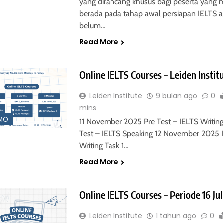
yang dirancang khusus bagi peserta yang 
berada pada tahap awal persiapan IELTS a
belum…
Read More
Online IELTS Courses – Leiden Instit
Leiden Institute
9 bulan ago
0
mins
MO
11 November 2025 Pre Test – IELTS Writing
Test – IELTS Speaking 12 November 2025 
Writing Task 1…
Read More
Online IELTS Courses – Periode 16 Jul
Leiden Institute
1 tahun ago
0