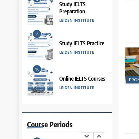
8
Study IELTS
Batch III: 9 Februari –
Preparation
10 Maret 2026
LEIDEN INSTITUTE
COURSE PERIODS
14
9
Batch XVII: 10
Study IELTS Practice
September – 7
LEIDEN INSTITUTE
Oktober 2025
COURSE PERIODS
15
10
Batch XVI: 20
Online IELTS Courses
PRO
Agustus – 17
LEIDEN INSTITUTE
September 2025
COURSE PERIODS
16
11
Batch XV : 4 – 29
Online IELTS Course
Agustus 2025
Course
Periods
LEIDEN INSTITUTE
COURSE PERIODS