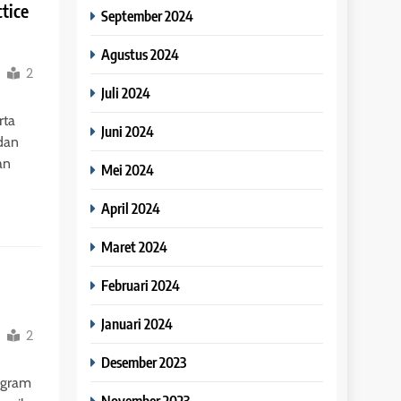
tice
September 2024
Agustus 2024
2
Juli 2024
rta
Juni 2024
dan
an
Mei 2024
April 2024
Maret 2024
Februari 2024
Januari 2024
2
Desember 2023
ogram
November 2023