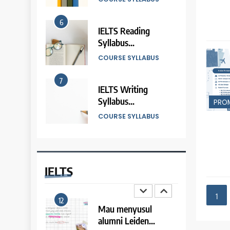
IELTS
29
24
Perbedaan Antara
6
Batch XXIII: 12
9
IELTS Reading
10 Tips
IELTS Preparation
Desember 2023 – 8
Syllabus
Mempersiapkan
dan IELTS Practice
Januari 2024
LEIDEN INSTITUTE
COURSE PERIODS
(Preparation)
Official IELTS Test
COURSE SYLLABUS
IELTS
1
25
7
Batch XXII : 27
10
Online IELTS Courses
IELTS Writing
Kamu Siap Tes IELTS
November – 22
Syllabus
PRO
Paper-Based Pakai
LEIDEN INSTITUTE
Desember 2023
COURSE PERIODS
(Preparation)
Pulpen? IELTS di
COURSE SYLLABUS
IELTS
Beberapa Negara
2
26
Mulai Wajib Pakai
ScholarPath by
8
Batch XXI : 9
11
IELTS Speaking
“Resume IELTS Kamu
Pulpen Hitam Alih-
Leiden Institute
November – 6
Syllabus
Aman?” – Checklist
Alih Pensil!
Desember 2023
LEIDEN INSTITUTE
IELTS
COURSE PERIODS
(Preparation)
Self-Review
COURSE SYLLABUS
IELTS
Persiapan IELTS
3
27
1
Study IELTS
1
Batch XX : 25
12
Syllabus for IELTS
Mau menyusul
Preparation
Oktober – 21
Practice
alumni Leiden
November 2023
LEIDEN INSTITUTE
COURSE PERIODS