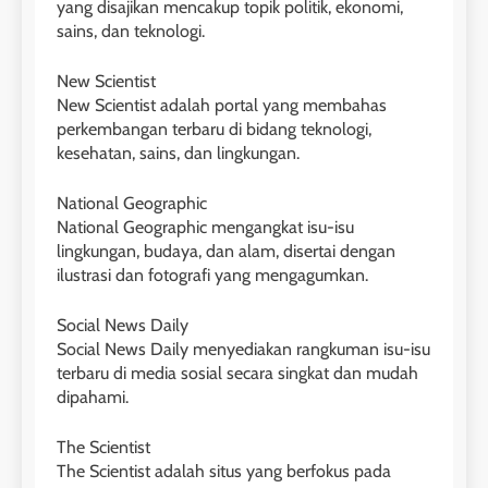
yang disajikan mencakup topik politik, ekonomi,
LEIDEN INSTITUTE
sains, dan teknologi.
New Scientist
29
New Scientist adalah portal yang membahas
Perbedaan Antara IELTS
perkembangan terbaru di bidang teknologi,
Preparation dan IELTS Practice
kesehatan, sains, dan lingkungan.
LEIDEN INSTITUTE
National Geographic
National Geographic mengangkat isu-isu
1
lingkungan, budaya, dan alam, disertai dengan
Online IELTS Courses
ilustrasi dan fotografi yang mengagumkan.
LEIDEN INSTITUTE
Social News Daily
Social News Daily menyediakan rangkuman isu-isu
terbaru di media sosial secara singkat dan mudah
2
dipahami.
🎓 ScholarPath by Leiden
40
Batch VII : 31 Maret – 28 April
Institute
The Scientist
2023
LEIDEN INSTITUTE
The Scientist adalah situs yang berfokus pada
COURSE PERIODS