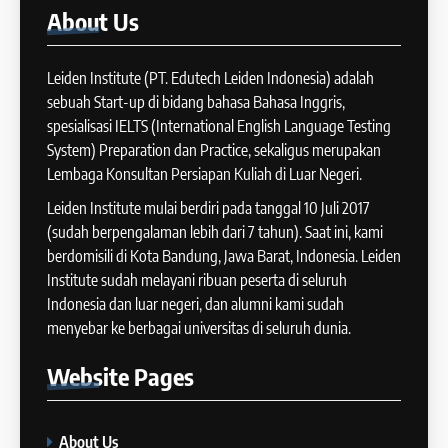
2025
40
About
Us
Panduan Persiapan Tes IELTS
COURSE PERIODS
Speaking
Leiden Institute (PT. Edutech Leiden Indonesia) adalah
IELTS
13
sebuah Start-up di bidang bahasa Bahasa Inggris,
Batch XII : 27 June -24 July
spesialisasi IELTS (International English Language Testing
2024
41
System) Preparation dan Practice, sekaligus merupakan
IELTS WRITING: Tips & Cara
COURSE PERIODS
Lembaga Konsultan Persiapan Kuliah di Luar Negeri.
Meningkatkan Skor
Leiden Institute mulai berdiri pada tanggal 10 Juli 2017
IELTS
14
(sudah berpengalaman lebih dari 7 tahun). Saat ini, kami
berdomisili di Kota Bandung, Jawa Barat, Indonesia. Leiden
Batch XI: 11 June – 9 July 2024
42
Institute sudah melayani ribuan peserta di seluruh
COURSE PERIODS
Cara Membuat Introduction
Indonesia dan luar negeri, dan alumni kami sudah
Sentence dalam IELTS Writing
menyebar ke berbagai universitas di seluruh dunia.
Task 1
IELTS
15
Website
Pages
Batch X : 27 May – 24 June
2024
43
Tips Raih Skor Tinggi Reading
COURSE PERIODS
About Us