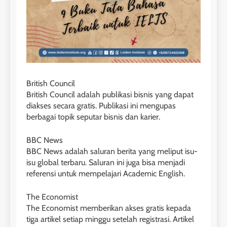
26
Nilai Peserta Kursus IELTS
British Council
Online
British Council adalah publikasi bisnis yang dapat
diakses secara gratis. Publikasi ini mengupas
LEIDEN INSTITUTE
berbagai topik seputar bisnis dan karier.
27
BBC News
Daftar Peserta Kursus IELTS
BBC News adalah saluran berita yang meliput isu-
Online
isu global terbaru. Saluran ini juga bisa menjadi
referensi untuk mempelajari Academic English.
LEIDEN INSTITUTE
The Economist
28
The Economist memberikan akses gratis kepada
Jadwal Kursus IELTS Online
tiga artikel setiap minggu setelah registrasi. Artikel