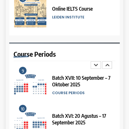
13
8
Study IELTS Preparation
Batch III: 9 Februari – 10 Maret
LEIDEN INSTITUTE
2026
COURSE PERIODS
14
9
Study IELTS Practice
Course
Periods
Batch XVII: 10 September – 7
LEIDEN INSTITUTE
Oktober 2025
COURSE PERIODS
15
10
Online IELTS Courses
Batch XVI: 20 Agustus – 17
LEIDEN INSTITUTE
September 2025
COURSE PERIODS
16
11
Online IELTS Course