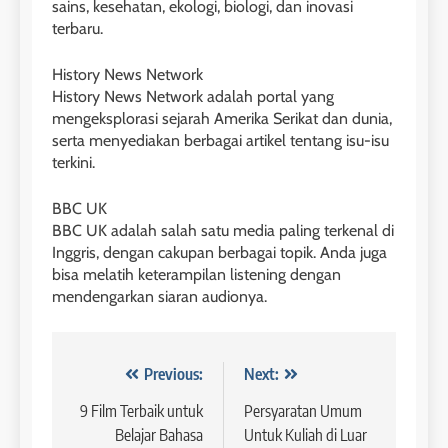
sains, kesehatan, ekologi, biologi, dan inovasi
terbaru.
3
41
Study IELTS Preparation
History News Network
Batch VI : 15 Maret – 13 April
History News Network adalah portal yang
LEIDEN INSTITUTE
2023
mengeksplorasi sejarah Amerika Serikat dan dunia,
COURSE PERIODS
serta menyediakan berbagai artikel tentang isu-isu
terkini.
4
42
Online IELTS Courses
BBC UK
Batch V : 1 – 29 Maret 2023
LEIDEN INSTITUTE
BBC UK adalah salah satu media paling terkenal di
COURSE PERIODS
Inggris, dengan cakupan berbagai topik. Anda juga
bisa melatih keterampilan listening dengan
5
mendengarkan siaran audionya.
43
Study IELTS Practice
Batch IV : 15 Februari – 14
LEIDEN INSTITUTE
Maret 2023
Navigasi
Previous:
Next:
COURSE PERIODS
pos
9 Film Terbaik untuk
Persyaratan Umum
6
Belajar Bahasa
Untuk Kuliah di Luar