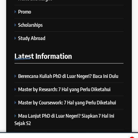
Berapa Lama Idealnya
COURSE PERIODS
Persiapan IELTS?
Promo
IELTS
23
Scholarships
Batch XXIII: 18 Desember 2023
– 16 Januari 2024
4
Study Abroad
“Kenapa Banyak Orang Gagal
COURSE PERIODS
di IELTS?”
Latest
Information
IELTS
24
Batch XXIII: 12 Desember 2023
Berencana Kuliah PhD di Luar Negeri? Baca Ini Dulu
– 8 Januari 2024
5
COURSE PERIODS
Online IELTS Courses
Master by Research: 7 Hal yang Perlu Diketahui
IELTS
Master by Coursework: 7 Hal yang Perlu Diketahui
25
Batch XXII : 27 November – 22
Mau Lanjut PhD di Luar Negeri? Siapkan 7 Hal Ini
Desember 2023
6
Sejak S2
MITOS vs FAKTA tentang
COURSE PERIODS
IELTS
Mau Lanjut S2 di Luar Negeri? Mulai Siapkan 7 Hal Ini