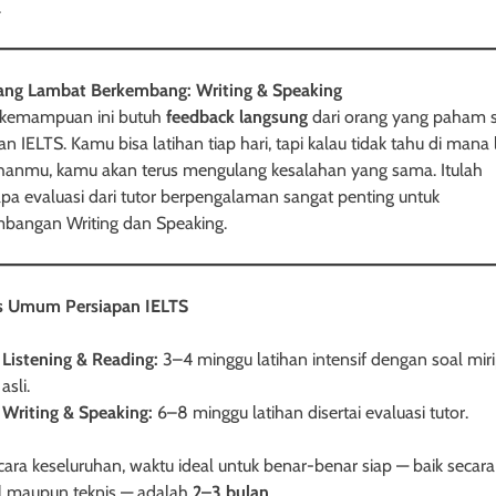
.
yang Lambat Berkembang: Writing & Speaking
 kemampuan ini butuh
feedback langsung
dari orang yang paham s
an IELTS. Kamu bisa latihan tiap hari, tapi kalau tidak tahu di mana 
hanmu, kamu akan terus mengulang kesalahan yang sama. Itulah
a evaluasi dari tutor berpengalaman sangat penting untuk
bangan Writing dan Speaking.
 Umum Persiapan IELTS
Listening & Reading:
3–4 minggu latihan intensif dengan soal miri
asli.
Writing & Speaking:
6–8 minggu latihan disertai evaluasi tutor.
ecara keseluruhan, waktu ideal untuk benar-benar siap — baik secara
 maupun teknis — adalah
2–3 bulan
.