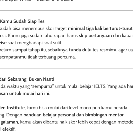
 Kamu Sudah Siap Tes
udah bisa menembus skor target
minimal tiga kali berturut-turut
est. Kamu juga sudah tahu kapan harus
skip pertanyaan
dan kapan
ise
saat menghadapi soal sulit.
belum sampai tahap itu, sebaiknya
tunda dulu
tes resmimu agar u
sempatanmu tidak terbuang percuma.
dari Sekarang, Bukan Nanti
ada waktu yang “sempurna” untuk mulai belajar IELTS. Yang ada h
san untuk mulai hari ini
.
den Institute
, kamu bisa mulai dari level mana pun kamu berada
ang. Dengan
panduan belajar personal
dan
bimbingan mentor
ngalaman
, kamu akan dibantu naik skor lebih cepat dengan metod
i efektif.