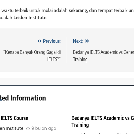
 waktu terbaik untuk mulai adalah
sekarang
, dan tempat terbaik un
adalah
Leiden Institute
.
vigasi
Previous:
Next:
s
“Kenapa Banyak Orang Gagal di
Bedanya IELTS Academic vs Gener
IELTS?”
Training
ted Information
 IELTS Course
Bedanya IELTS Academic vs G
Training
en Institute
9 bulan ago