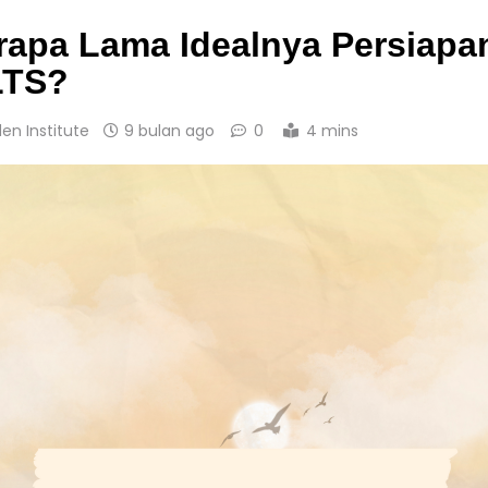
rapa Lama Idealnya Persiapa
LTS?
den Institute
9 bulan ago
0
4 mins