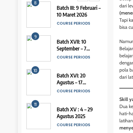
14
(Preparation)
COURSE SYLLABUS
dari l
9
Study IELTS Practice
Batch XVII: 10
(mene
7
LEIDEN INSTITUTE
September – 7
Tapi k
IELTS Writing
Oktober 2025
bisa c
COURSE PERIODS
Syllabus
15
(Preparation)
COURSE SYLLABUS
Namun,
10
Online IELTS Courses
Batch XVI: 20
Belaja
8
LEIDEN INSTITUTE
Agustus – 17
belajar
IELTS Speaking
September 2025
dengan
COURSE PERIODS
Syllabus
16
pola b
(Preparation)
COURSE SYLLABUS
11
dari l
Online IELTS Course
Batch XV : 4 – 29
1
LEIDEN INSTITUTE
Agustus 2025
Syllabus for IELTS
COURSE PERIODS
Practice
Skill 
17
Dua ke
COURSE SYLLABUS
12
Proofreading Service
hati-h
Batch VIII : 22 April –
2
latiha
LEIDEN INSTITUTE
21 Mei 2025
Syllabus for IELTS
menyer
COURSE PERIODS
Preparation