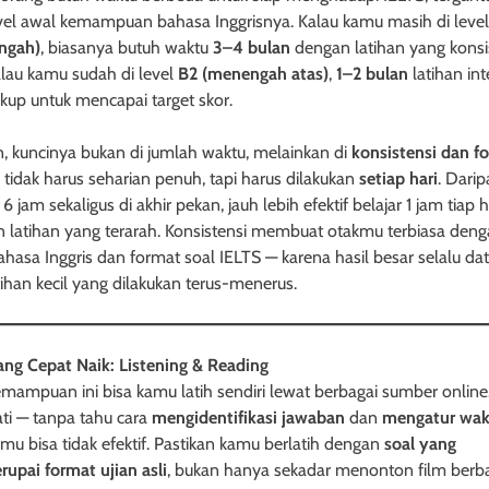
evel awal kemampuan bahasa Inggrisnya. Kalau kamu masih di leve
ngah)
, biasanya butuh waktu
3–4 bulan
dengan latihan yang konsi
alau kamu sudah di level
B2 (menengah atas)
,
1–2 bulan
latihan int
ukup untuk mencapai target skor.
 kuncinya bukan di jumlah waktu, melainkan di
konsistensi dan f
r tidak harus seharian penuh, tapi harus dilakukan
setiap hari
. Dari
 6 jam sekaligus di akhir pekan, jauh lebih efektif belajar 1 jam tiap h
 latihan yang terarah. Konsistensi membuat otakmu terbiasa den
ahasa Inggris dan format soal IELTS — karena hasil besar selalu da
atihan kecil yang dilakukan terus-menerus.
yang Cepat Naik: Listening & Reading
mampuan ini bisa kamu latih sendiri lewat berbagai sumber online.
ati — tanpa tahu cara
mengidentifikasi jawaban
dan
mengatur wak
nmu bisa tidak efektif. Pastikan kamu berlatih dengan
soal yang
upai format ujian asli
, bukan hanya sekadar menonton film berb