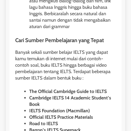
atau mengikuti dialog-dialog dari film, lirik
2
Batch VII : 31 Maret – 28 April
lagu bahasa Inggris hingga buku bahasa
ScholarPath by Leiden
2023
Inggris. Berbicaralah secara natural dan
Institute
santai namun dengan tidak mengabaikan
COURSE PERIODS
LEIDEN INSTITUTE
aturan dari grammar
41
Cari Sumber Pembelajaran yang Tepat
3
Batch VI : 15 Maret – 13 April
2023
Study IELTS Preparation
Banyak sekali sumber belajar IELTS yang dapat
kamu temukan di internet mulai dari contoh-
COURSE PERIODS
LEIDEN INSTITUTE
contoh soal, buku IELTS hingga berbagai video
pembelajaran tentang IELTS. Terdapat beberapa
42
sumber IELTS dalam bentuk buku :
4
Batch V : 1 – 29 Maret 2023
Online IELTS Courses
The Official Cambridge Guide to IELTS
COURSE PERIODS
Cambridge IELTS 14 Academic Student’s
LEIDEN INSTITUTE
Book
IELTS Foundation (Macmillan)
43
Official IELTS Practice Materials
5
Batch IV : 15 Februari – 14
Road to IELTS
Maret 2023
Study IELTS Practice
Barron’s IELTS Superpack