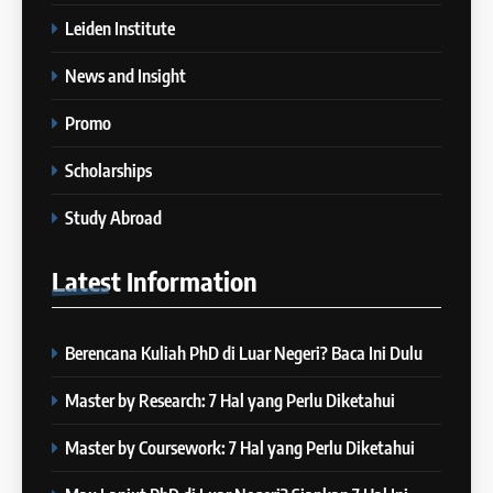
IELTS
Desember 2023
Leiden Institute
COURSE PERIODS
7
News and Insight
“3 Kesalahan yang Bikin Skor
26
IELTS Turun
”
Promo
Batch XXI : 9 November – 6
IELTS
Desember 2023
Scholarships
COURSE PERIODS
8
Study Abroad
4 Skill yang Diuji di IELTS
27
(Nomor 3 Sering Diremehin!)
Latest
Information
Batch XX : 25 Oktober – 21
IELTS
November 2023
COURSE PERIODS
Berencana Kuliah PhD di Luar Negeri? Baca Ini Dulu
9
10 Tips Mempersiapkan
28
Master by Research: 7 Hal yang Perlu Diketahui
Official IELTS Test
Batch XIX : 10 Oktober – 6
IELTS
November 2023
Master by Coursework: 7 Hal yang Perlu Diketahui
COURSE PERIODS