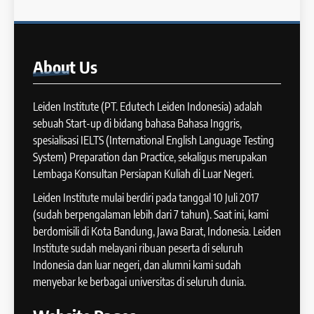
Batch X : 27 May – 24 June
IELTS
2024
COURSE PERIODS
44
About
Us
Tipe-tipe Soal dalam IELTS
16
Writing Task 1
Batch IX: 13 May – 10 June
Leiden Institute (PT. Edutech Leiden Indonesia) adalah
IELTS
2024
sebuah Start-up di bidang bahasa Bahasa Inggris,
COURSE PERIODS
spesialisasi IELTS (International English Language Testing
45
System) Preparation dan Practice, sekaligus merupakan
Mengenal 8 Jenis Visual Data
Lembaga Konsultan Persiapan Kuliah di Luar Negeri.
17
IELTS Writing
Batch VIII: 18 April 2024 – 17
Leiden Institute mulai berdiri pada tanggal 10 Juli 2017
IELTS
Mei 2024
(sudah berpengalaman lebih dari 7 tahun). Saat ini, kami
COURSE PERIODS
berdomisili di Kota Bandung, Jawa Barat, Indonesia. Leiden
46
Institute sudah melayani ribuan peserta di seluruh
Tips Tingkatkan Score IELTS
Indonesia dan luar negeri, dan alumni kami sudah
18
Kamu
menyebar ke berbagai universitas di seluruh dunia.
Batch VII: 1 April 2024 – 3 Mei
IELTS
2024