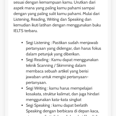
sesuai dengan kemampuan kamu. Urutkan dari
LEIDEN INSTITUTE
aspek mana yang paling kamu pahami sampai
dengan yang paling sulit kamu pahami. Mulai dari
28
Listening, Reading, Writing dan Speaking dan
kemudian ikuti latihan dengan menggunakan buku
Jadwal Kursus IELTS Online
IELTS terbaru.
LEIDEN INSTITUTE
Segi Listening : Pastikan sudah menjawab
pertanyaan yang didengar, dan harus fokus
29
dalam petunjuk yang diberikan.
Perbedaan Antara IELTS
Segi Reading : Kamu dapat menggunakan
Preparation dan IELTS Practice
teknik Scanning / Skimming dalam
LEIDEN INSTITUTE
membaca sebuah artikel yang berisi
jawaban untuk mengisi pertanyaan-
pertanyaan.
1
Segi Writing : kamu harus mempelajari
Online IELTS Courses
kosakata, struktur kalimat, dan juga hindari
menggunakan kata-kata singkat
LEIDEN INSTITUTE
Segi Speaking : kamu dapat berlatih
Speaking dengan berbicara di depan kaca,
40