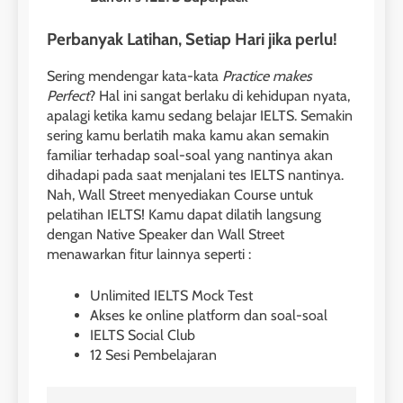
COURSE PERIODS
LEIDEN INSTITUTE
Perbanyak Latihan, Setiap Hari jika perlu!
1
Sering mendengar kata-kata
Practice makes
6
Batch XV: 30 July – 27 August
Perfect
? Hal ini sangat berlaku di kehidupan nyata,
2026
Study IELTS Preparation
apalagi ketika kamu sedang belajar IELTS. Semakin
sering kamu berlatih maka kamu akan semakin
COURSE PERIODS
LEIDEN INSTITUTE
familiar terhadap soal-soal yang nantinya akan
dihadapi pada saat menjalani tes IELTS nantinya.
2
Nah, Wall Street menyediakan Course untuk
7
Batch XIV: 15 July – 14 August
pelatihan IELTS! Kamu dapat dilatih langsung
2026
Online IELTS Courses
dengan Native Speaker dan Wall Street
menawarkan fitur lainnya seperti :
COURSE PERIODS
LEIDEN INSTITUTE
Unlimited IELTS Mock Test
3
Akses ke online platform dan soal-soal
8
IELTS Social Club
Batch XI: 8 June – 6 July 2026
Study IELTS Practice
12 Sesi Pembelajaran
COURSE PERIODS
LEIDEN INSTITUTE