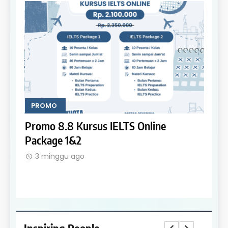
PROMO
PRO
Promo 8.8 Kursus IELTS Online
Prom
Package 1&2
Prepa
3 minggu ago
3 m