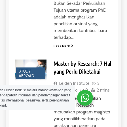
Bukan Sekadar Perkuliahan
Tujuan utama program PhD
adalah menghasilkan
penelitian orisinal yang
memberikan kontribusi baru
terhadap…
Read More
Master by Research: 7 Hal
yang Perlu Diketahui
STUDY
ABROAD
Leiden Institute
3
minggu ago
0
2 mins
an Leiden Institute melalui nomor WhatsApp yang
 mendapatkan informasi dan pendampingan terkait
Berfokus pada Penelitian
itas internasional, beasiswa, serta perencanaan
Master’s by Research
nsif.
merupakan program magister
yang menitikberatkan pada
pelaksanaan penelitian