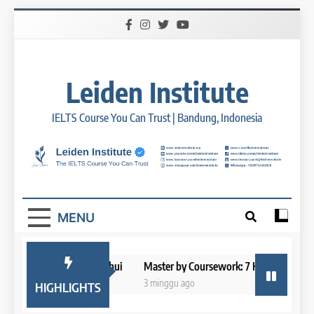
Skip
to
content
Leiden Institute
IELTS Course You Can Trust | Bandung, Indonesia
MENU
l yang Perlu Diketahui
Master by Coursework: 7 Hal yang Perlu Diket
3 minggu ago
HIGHLIGHTS