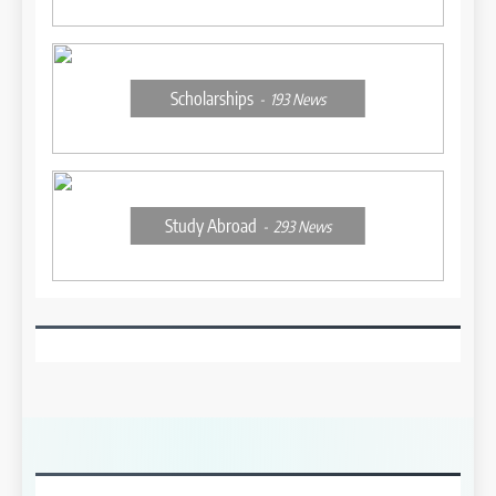
Scholarships
193
News
Study Abroad
293
News