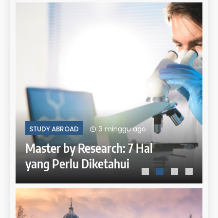
3 minggu ago
STUDY ABROAD
STUD
Master by Research: 7 Hal
Mast
yang Perlu Diketahui
yang