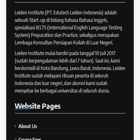
12
Speaking
Batch VIII : 22 April – 21 Mei
Leiden Institute (PT. Edutech Leiden Indonesia) adalah
IELTS
2025
sebuah Start-up di bidang bahasa Bahasa Inggris,
COURSE PERIODS
spesialisasi IELTS (International English Language Testing
41
System) Preparation dan Practice, sekaligus merupakan
IELTS WRITING: Tips & Cara
Lembaga Konsultan Persiapan Kuliah di Luar Negeri.
13
Meningkatkan Skor
Batch XII : 27 June -24 July
Leiden Institute mulai berdiri pada tanggal 10 Juli 2017
IELTS
2024
(sudah berpengalaman lebih dari 7 tahun). Saat ini, kami
COURSE PERIODS
berdomisili di Kota Bandung, Jawa Barat, Indonesia. Leiden
42
Institute sudah melayani ribuan peserta di seluruh
Cara Membuat Introduction
Indonesia dan luar negeri, dan alumni kami sudah
14
Sentence dalam IELTS Writing
menyebar ke berbagai universitas di seluruh dunia.
Task 1
Batch XI: 11 June – 9 July 2024
IELTS
Website
Pages
COURSE PERIODS
43
Tips Raih Skor Tinggi Reading
About Us
15
IELTS
Batch X : 27 May – 24 June
IELTS
Course Fees