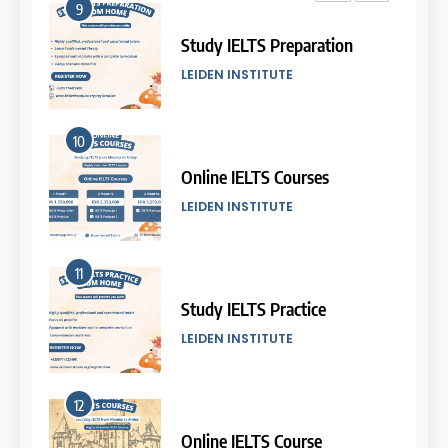
9
Batch IX: 11 May – 15 June
2026
Study IELTS Preparation
COURSE PERIODS
LEIDEN INSTITUTE
5
10
Batch VII: 8 April – 6 May
2026
Online IELTS Courses
COURSE PERIODS
LEIDEN INSTITUTE
6
11
Batch VI: 25 March – 22 April
2026
Study IELTS Practice
COURSE PERIODS
LEIDEN INSTITUTE
7
12
Batch IV: 25 Februari – 31
Maret 2026
Online IELTS Course