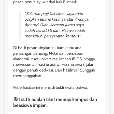
pesan penuh syukur dari Kak Buchari:
“Selamat pagi kak Isma, saya mau
ucapkan terima kasih ya atas ilmunya.
Alhamdulillah, kemarin Jumat saya
sudah tes IELTS dan nilainya sudah
memenuhi persyaratan kampus.”
Di balik pesan singkat itu, kami tahu ada
perjuangan panjang. Mulai dari persiapan
26
akademik, riset universitas, latihan IELTS, hingga
Nilai Peserta Kursus IELTS
menyusun aplikasi beasiswa—semuanya dijalani
Online
dengan penuh dedikasi. Dan hasilnya? Sungguh
LEIDEN INSTITUTE
membanggakan.
Keberhasilan ini menjadi bukti nyata bahwa:
27
Daftar Peserta Kursus IELTS
🎯
IELTS adalah tiket menuju kampus dan
Online
beasiswa impian.
LEIDEN INSTITUTE