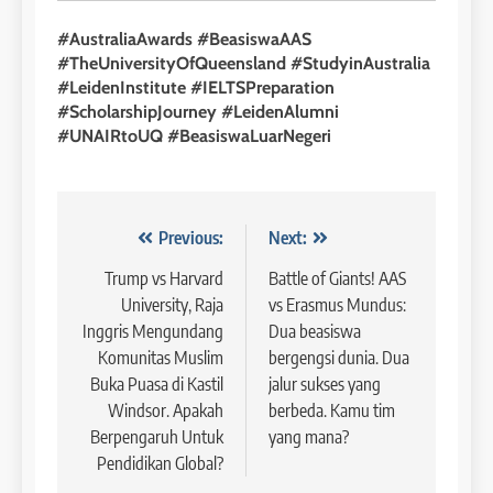
🎓 ScholarPath by Leiden
2023
Institute
#AustraliaAwards #BeasiswaAAS
COURSE PERIODS
#TheUniversityOfQueensland #StudyinAustralia
LEIDEN INSTITUTE
#LeidenInstitute #IELTSPreparation
41
#ScholarshipJourney #LeidenAlumni
3
Batch VI : 15 Maret – 13 April
#UNAIRtoUQ #BeasiswaLuarNegeri
2023
Study IELTS Preparation
COURSE PERIODS
LEIDEN INSTITUTE
Navigasi
Previous:
Next:
42
4
pos
Trump vs Harvard
Battle of Giants! AAS
Batch V : 1 – 29 Maret 2023
University, Raja
vs Erasmus Mundus:
Online IELTS Courses
COURSE PERIODS
Inggris Mengundang
Dua beasiswa
LEIDEN INSTITUTE
Komunitas Muslim
bergengsi dunia. Dua
Buka Puasa di Kastil
jalur sukses yang
43
Windsor. Apakah
berbeda. Kamu tim
5
Batch IV : 15 Februari – 14
Berpengaruh Untuk
yang mana?
Maret 2023
Study IELTS Practice
Pendidikan Global?
COURSE PERIODS
LEIDEN INSTITUTE