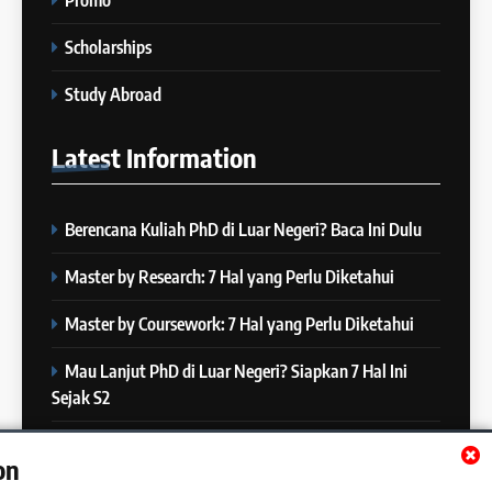
Batch II: 15 Januari 2024 – 12
IELTS
Februari 2024
Scholarships
COURSE PERIODS
4
Study Abroad
“Kenapa Banyak Orang Gagal
23
di IELTS?”
Latest
Information
Batch XXIII: 18 Desember 2023
IELTS
– 16 Januari 2024
COURSE PERIODS
Berencana Kuliah PhD di Luar Negeri? Baca Ini Dulu
5
Online IELTS Courses
24
Master by Research: 7 Hal yang Perlu Diketahui
Batch XXIII: 12 Desember 2023
IELTS
– 8 Januari 2024
Master by Coursework: 7 Hal yang Perlu Diketahui
COURSE PERIODS
Mau Lanjut PhD di Luar Negeri? Siapkan 7 Hal Ini
6
Sejak S2
MITOS vs FAKTA tentang
25
IELTS
Batch XXII : 27 November – 22
Mau Lanjut S2 di Luar Negeri? Mulai Siapkan 7 Hal Ini
IELTS
on
Desember 2023
Sejak S1