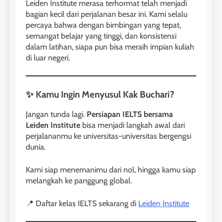
Leiden Institute merasa terhormat telah menjadi
bagian kecil dari perjalanan besar ini. Kami selalu
28
percaya bahwa dengan bimbingan yang tepat,
Jadwal Kursus IELTS Online
semangat belajar yang tinggi, dan konsistensi
dalam latihan, siapa pun bisa meraih impian kuliah
LEIDEN INSTITUTE
di luar negeri.
29
Perbedaan Antara IELTS
✨ Kamu Ingin Menyusul Kak Buchari?
Preparation dan IELTS Practice
Jangan tunda lagi.
Persiapan IELTS bersama
LEIDEN INSTITUTE
Leiden Institute
bisa menjadi langkah awal dari
perjalananmu ke universitas-universitas bergengsi
dunia.
1
Online IELTS Courses
Kami siap menemanimu dari nol, hingga kamu siap
LEIDEN INSTITUTE
melangkah ke panggung global.
📍 Daftar kelas IELTS sekarang di
Leiden Institute
40
2
Batch VII : 31 Maret – 28 April