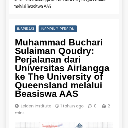
melalui Beasiswa AAS
INSPIRASI
INSPIRING PERSON
Muhammad Buchari
Sulaiman Qoudry:
Perjalanan dari
Universitas Airlangga
ke The University of
Queensland melalui
Beasiswa AAS
Leiden Institute
1 tahun ago
0
2
mins