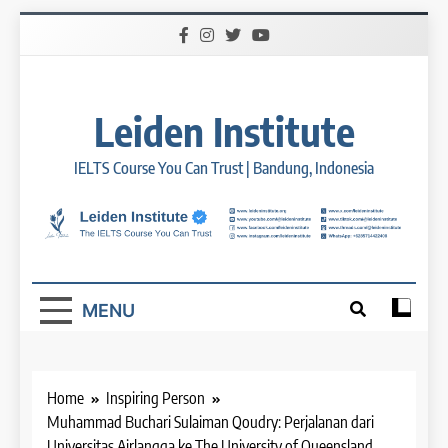
Skip
to
content
Leiden Institute
IELTS Course You Can Trust | Bandung, Indonesia
MENU
Home
Inspiring Person
Muhammad Buchari Sulaiman Qoudry: Perjalanan dari
Universitas Airlangga ke The University of Queensland