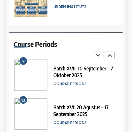
COURSE PERIODS
LEIDEN INSTITUTE
8
13
Batch III: 9 Februari – 10 Maret
2026
Study IELTS Preparation
Course
Periods
COURSE PERIODS
LEIDEN INSTITUTE
9
14
Batch XVII: 10 September – 7
Oktober 2025
Study IELTS Practice
COURSE PERIODS
LEIDEN INSTITUTE
10
15
Batch XVI: 20 Agustus – 17
September 2025
Online IELTS Courses
COURSE PERIODS
LEIDEN INSTITUTE