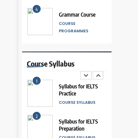
22
17
4
Daftar Peserta Kursus
7
Batch VIII: 18 April
2
Grammar Course
IELTS Writing
Bedanya IELTS
IELTS Online (Periode
2024 – 17 Mei 2024
Syllabus
COURSE
Academic vs General
Bulan April 2023)
LEIDEN INSTITUTE
COURSE PERIODS
(Preparation)
Training
PROGRAMMES
COURSE SYLLABUS
IELTS
23
18
8
Batch VII: 1 April
3
Privacy Policy
IELTS Speaking
Berapa Lama
2024 – 3 Mei 2024
Syllabus
Idealnya Persiapan
LEIDEN INSTITUTE
Course
Syllabus
COURSE PERIODS
(Preparation)
IELTS?
COURSE SYLLABUS
IELTS
24
19
1
Batch VI: 15 Maret
4
Terms and Conditions
Syllabus for IELTS
“Kenapa Banyak
2024 – 22 April 2024
Practice
Orang Gagal di
LEIDEN INSTITUTE
COURSE PERIODS
IELTS?”
COURSE SYLLABUS
IELTS
25
20
Penyesuaian Biaya
2
Batch VI: 15 Maret –
5
Syllabus for IELTS
Kursus IELTS di
17 April 2024
Online IELTS Courses
Preparation
Leiden Institute
LEIDEN INSTITUTE
COURSE PERIODS
IELTS
Tahun 2023
COURSE SYLLABUS