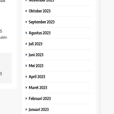
aik
Oktober 2023
September 2023
TS
Agustus 2023
akin
Juli 2023
Juni 2023
Mei 2023
ng
April 2023
Maret 2023
Februari 2023
Januari 2023