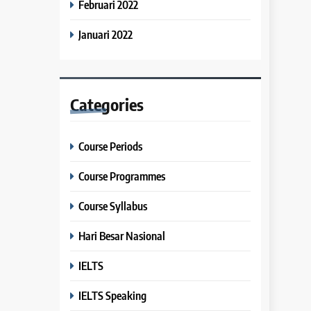
Februari 2022
Januari 2022
Categories
Course Periods
Course Programmes
Course Syllabus
Hari Besar Nasional
IELTS
IELTS Speaking