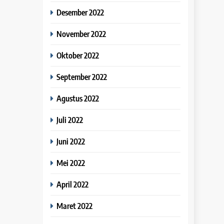
Desember 2022
November 2022
Oktober 2022
September 2022
Agustus 2022
Juli 2022
Juni 2022
Mei 2022
April 2022
Maret 2022