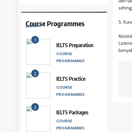
lain-l
18
13
sehing
Batch XII : 27 June
45
Proofreading Service
Mengenal 8 Jenis
-24 July 2024
Visual Data IELTS
LEIDEN INSTITUTE
Course
Programmes
5. Kur
COURSE PERIODS
Writing
IELTS
Kesala
19
14
1
Social Media of
Batch XI: 11 June – 9
Listen
46
IELTS Preparation
Tips Tingkatkan
Leiden Institute
July 2024
banyak
COURSE
Score IELTS Kamu
LEIDEN INSTITUTE
COURSE PERIODS
PROGRAMMES
IELTS
20
15
Na
2
5
Batch X : 27 May – 24
47
IELTS Practice
Official IELTS Scores
IELTS Listening
Kesalahan Umum
June 2024
po
Syllabus
COURSE
Dalam Mengerjakan
LEIDEN INSTITUTE
COURSE PERIODS
(Preparation)
Tes IELTS
PROGRAMMES
COURSE SYLLABUS
IELTS
21
16
3
Kapan Kelas IELTS
6
Batch IX: 13 May – 10
1
IELTS Packages
IELTS Reading
Preparation Akan
June 2024
Online IELTS Course
Syllabus
COURSE
Dimulai?
LEIDEN INSTITUTE
COURSE PERIODS
(Preparation)
IELTS
PROGRAMMES
COURSE SYLLABUS