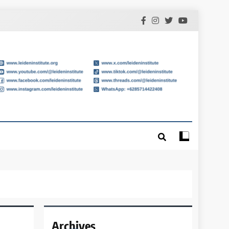
Archives