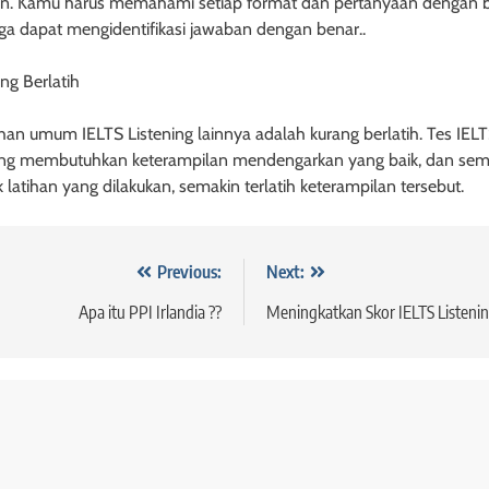
ain. Kamu harus memahami setiap format dan pertanyaan dengan b
ga dapat mengidentifikasi jawaban dengan benar..
ang Berlatih
han umum IELTS Listening lainnya adalah kurang berlatih. Tes IEL
ing membutuhkan keterampilan mendengarkan yang baik, dan sem
 latihan yang dilakukan, semakin terlatih keterampilan tersebut.
vigasi
Previous:
Next:
s
Apa itu PPI Irlandia ??
Meningkatkan Skor IELTS Listeni