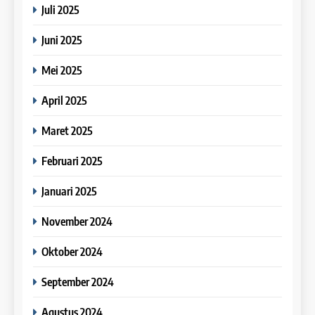
9
(Preparation)
Juli 2025
Batch XIV – 27 Juli – 24
2. Contoh tulisan IELTS
IELTS
Agustus 2023
Study IELTS Preparation
COURSE SYLLABUS
Writing Task 2 oleh salah satu
Juni 2025
tutor Leiden Institute
COURSE PERIODS
LEIDEN INSTITUTE
19
Mei 2025
8
Bahas IELTS : Passive
IELTS Speaking Syllabus
34
Sentences in IELTS Writing
10
April 2025
(Preparation)
Batch XIII : 10 Juli – 7 Agustus
Task 1. Contoh kalimat pasif
IELTS
2023
Online IELTS Courses
COURSE SYLLABUS
dalam mengerjakan IELTS
Maret 2025
Writing Task 1
COURSE PERIODS
LEIDEN INSTITUTE
20
Februari 2025
Online IELTS Courses
35
11
Januari 2025
IELTS
Batch XII : 20 Juni – 18 Juli 2023
Study IELTS Practice
November 2024
COURSE PERIODS
LEIDEN INSTITUTE
21
Oktober 2024
Study IELTS Practice
36
September 2024
12
IELTS
Batch XI : 7 Juni – 5 Juli 2023
Online IELTS Course
Agustus 2024