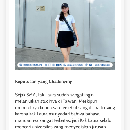
Online
LEIDEN INSTITUTE
27
Daftar Peserta Kursus IELTS
Online
LEIDEN INSTITUTE
28
Jadwal Kursus IELTS Online
Keputusan yang Challenging
LEIDEN INSTITUTE
Sejak SMA, kak Laura sudah sangat ingin
melanjutkan studinya di Taiwan. Meskipun
29
menurutnya keputusan tersebut sangat challenging
Perbedaan Antara IELTS
karena kak Laura munyadari bahwa bahasa
Preparation dan IELTS Practice
mandarinya sangat terbatas, jadi Kak Laura selalu
mencari universitas yang menyediakan jurusan
LEIDEN INSTITUTE