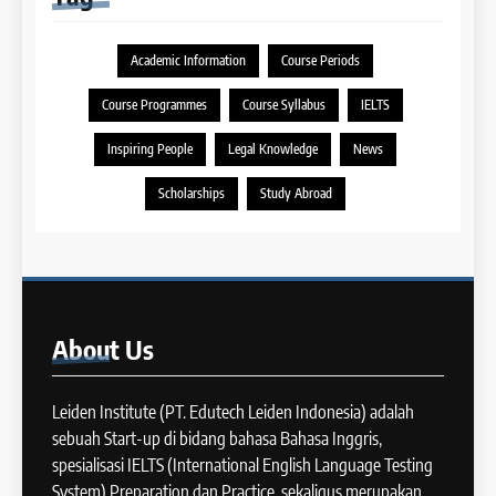
Preparation dan IELTS Practice
COURSE PERIODS
LEIDEN INSTITUTE
39
Academic Information
Course Periods
Tips Meningkatkan IELTS
11
Speaking
Course Programmes
Course Syllabus
IELTS
Batch XV : 4 – 29 Agustus
IELTS
2025
Inspiring People
Legal Knowledge
News
COURSE PERIODS
40
Scholarships
Study Abroad
Panduan Persiapan Tes IELTS
12
Speaking
Batch VIII : 22 April – 21 Mei
IELTS
2025
COURSE PERIODS
41
About
Us
IELTS WRITING: Tips & Cara
13
Meningkatkan Skor
Batch XII : 27 June -24 July
Leiden Institute (PT. Edutech Leiden Indonesia) adalah
IELTS
2024
sebuah Start-up di bidang bahasa Bahasa Inggris,
COURSE PERIODS
spesialisasi IELTS (International English Language Testing
42
System) Preparation dan Practice, sekaligus merupakan