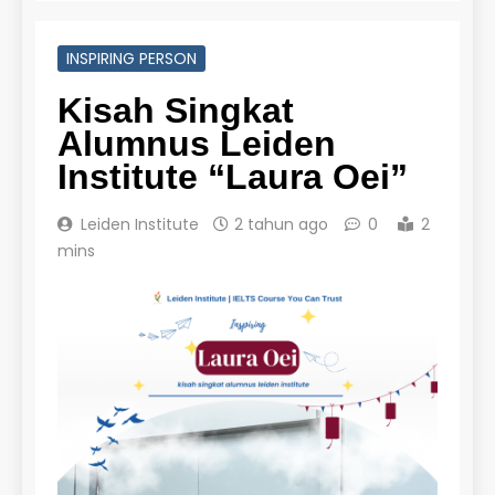
INSPIRING PERSON
Kisah Singkat
Alumnus Leiden
Institute “Laura Oei”
Leiden Institute
2 tahun ago
0
2
mins
26
Nilai Peserta Kursus IELTS