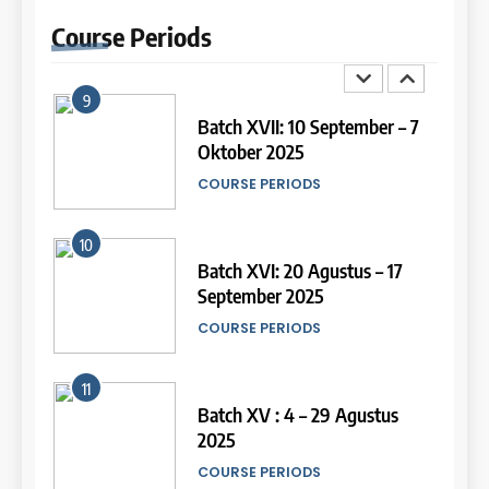
Oktober 2025
Study IELTS Practice
Course
Periods
COURSE PERIODS
LEIDEN INSTITUTE
10
15
Batch XVI: 20 Agustus – 17
September 2025
Online IELTS Courses
COURSE PERIODS
LEIDEN INSTITUTE
11
16
Batch XV : 4 – 29 Agustus
2025
Online IELTS Course
COURSE PERIODS
LEIDEN INSTITUTE
44
Tipe-tipe Soal dalam IELTS
12
Writing Task 1
17
Batch VIII : 22 April – 21 Mei
IELTS
2025
Proofreading Service
COURSE PERIODS
LEIDEN INSTITUTE