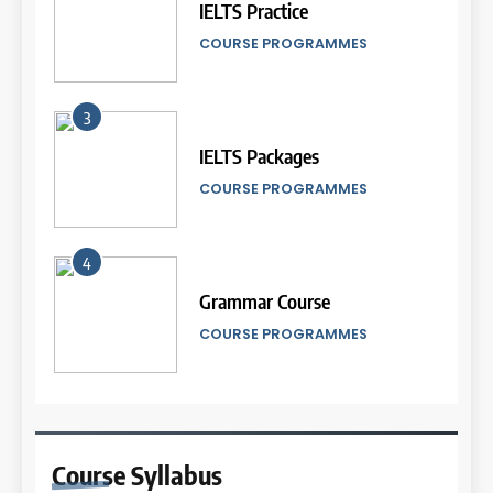
21
(Preparation)
IELTS Practice
Batch IX: 13 May – 10 June
IELTS
Kapan Kelas IELTS Preparation
2024
COURSE SYLLABUS
COURSE PROGRAMMES
Akan Dimulai?
COURSE PERIODS
LEIDEN INSTITUTE
2
7
Bedanya IELTS Academic vs
3
IELTS Writing Syllabus
17
General Training
22
(Preparation)
IELTS Packages
Batch VIII: 18 April 2024 – 17
Daftar Peserta Kursus IELTS
IELTS
Mei 2024
COURSE SYLLABUS
COURSE PROGRAMMES
Online (Periode Bulan April
COURSE PERIODS
2023)
LEIDEN INSTITUTE
3
8
Berapa Lama Idealnya
4
IELTS Speaking Syllabus
18
Persiapan IELTS?
23
(Preparation)
Grammar Course
Batch VII: 1 April 2024 – 3 Mei
IELTS
2024
Privacy Policy
COURSE SYLLABUS
COURSE PROGRAMMES
COURSE PERIODS
LEIDEN INSTITUTE
4
1
“Kenapa Banyak Orang Gagal
19
di IELTS?”
Syllabus for IELTS Practice
24
Batch VI: 15 Maret 2024 – 22
IELTS
COURSE SYLLABUS
Course
Syllabus
April 2024
Terms and Conditions