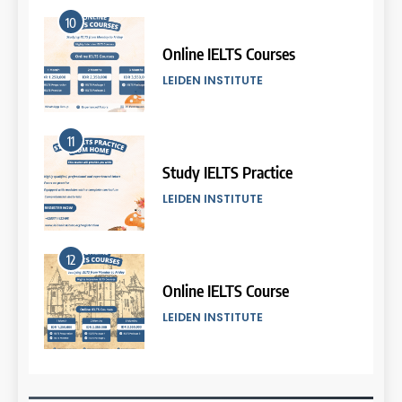
6
11
Batch VI: 25 March – 22 April
2026
Study IELTS Practice
COURSE PERIODS
LEIDEN INSTITUTE
7
12
Batch IV: 25 Februari – 31
Maret 2026
Online IELTS Course
COURSE PERIODS
LEIDEN INSTITUTE
8
13
Batch III: 9 Februari – 10 Maret
2026
Study IELTS Preparation
COURSE PERIODS
LEIDEN INSTITUTE
9
14
Batch XVII: 10 September – 7