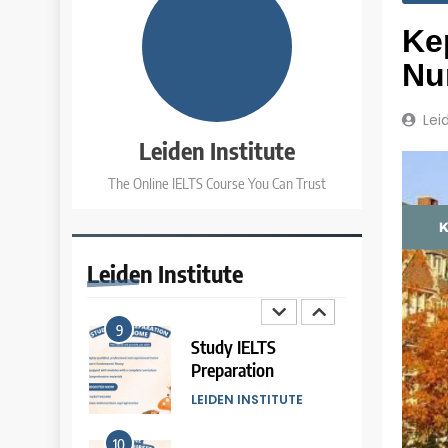
Study IELTS
Batch XV: 30 July – 27
Preparation
August 2026
Ke
LEIDEN INSTITUTE
COURSE PERIODS
Nu
7
2
Lei
Batch XIV: 15 July – 14
Online IELTS Courses
Leiden Institute
August 2026
LEIDEN INSTITUTE
COURSE PERIODS
The Online IELTS Course You Can Trust
8
3
Batch XI: 8 June – 6
Study IELTS Practice
July 2026
Leiden
Institute
LEIDEN INSTITUTE
COURSE PERIODS
9
4
Study IELTS
Batch IX: 11 May – 15
Preparation
June 2026
LEIDEN INSTITUTE
COURSE PERIODS
10