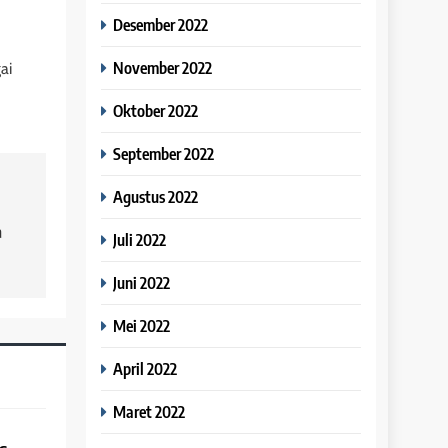
Desember 2022
November 2022
ai
Oktober 2022
September 2022
Agustus 2022
a
Juli 2022
Juni 2022
Mei 2022
April 2022
Maret 2022