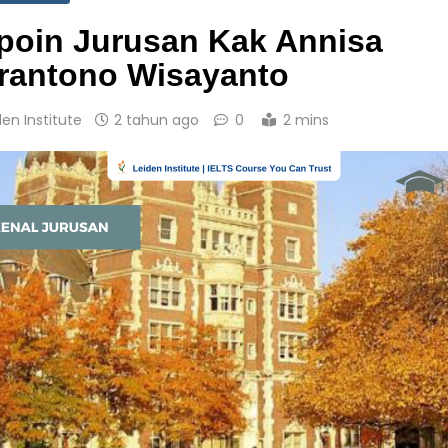
poin Jurusan Kak Annisa
rantono Wisayanto
den Institute
2 tahun ago
0
2 mins