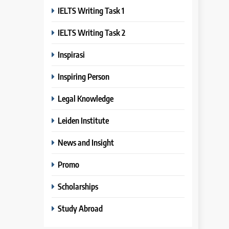
IELTS Writing Task 1
IELTS Writing Task 2
Inspirasi
Inspiring Person
Legal Knowledge
Leiden Institute
News and Insight
Promo
Scholarships
Study Abroad