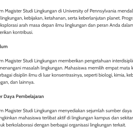
m Magister Studi Lingkungan di University of Pennsylvania menda
u lingkungan, kebijakan, ketahanan, serta keberlanjutan planet. Progr
splorasi arah masa depan ilmu lingkungan dan peran Anda dala
ikan kontribusi.
ulum
m Magister Studi Lingkungan memberikan pengetahuan interdisipli
menangani masalah lingkungan. Mahasiswa memilih empat mata k
rbagai disiplin ilmu di luar konsentrasinya, seperti biologi, kimia, ke
ngan, dan lainnya.
r Daya Pembelajaran
m Magister Studi Lingkungan menyediakan sejumlah sumber daya
kinkan mahasiswa terlibat aktif di lingkungan kampus dan sekitar
uk berkolaborasi dengan berbagai organisasi lingkungan terkait.