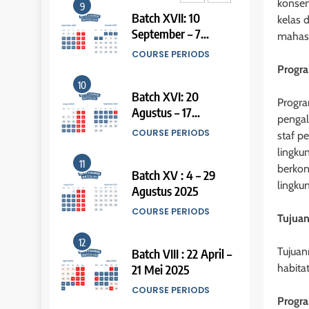
konsen
14
9
Batch XVII: 10
kelas 
Study IELTS Practice
September – 7
mahasi
LEIDEN INSTITUTE
Oktober 2025
COURSE PERIODS
Progra
15
10
Batch XVI: 20
Online IELTS Courses
Progra
Agustus – 17
pengal
LEIDEN INSTITUTE
September 2025
COURSE PERIODS
staf 
lingku
16
11
berkon
Batch XV : 4 – 29
Online IELTS Course
lingku
Agustus 2025
LEIDEN INSTITUTE
COURSE PERIODS
Tujua
17
12
Tujuan
Batch VIII : 22 April –
44
Proofreading Service
Tipe-tipe Soal dalam
habitat
21 Mei 2025
IELTS Writing Task 1
LEIDEN INSTITUTE
COURSE PERIODS
Progra
IELTS