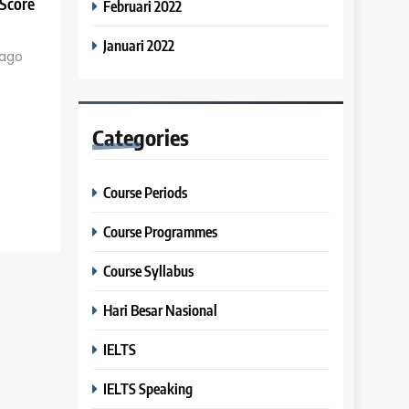
 Score
Februari 2022
Januari 2022
 ago
Categories
Course Periods
Course Programmes
Course Syllabus
Hari Besar Nasional
IELTS
IELTS Speaking