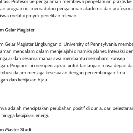
trasi. Profesor berpengalaman membawa pengetahuan praktis ke
dan program ini memadukan pengalaman akademis dan profesiona
swa melalui proyek penelitian relevan.
m Gelar Magister
m Gelar Magister Lingkungan di University of Pennsylvania membe
aman mendalam dalam menjelajahi dinamika planet. Interaksi de
pengajar dan sesama mahasiswa membantu memahami konsep
ngan. Program ini mempersiapkan untuk tantangan masa depan d
tribusi dalam menjaga kesesuaian dengan perkembangan ilmu
ngan dan kebijakan hijau.
n
nya adalah menciptakan perubahan positif di dunia, dari pelestaria
 hingga kebijakan energi.
m Master Studi