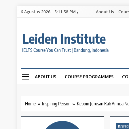
Batch VII : 31 Maret –
Leiden Institute
28 April 2023
Skip
6 Agustus 2026
5:11:59 PM
About Us
Cour
LEIDEN INSTITUTE
to
COURSE PERIODS
content
3
41
Study IELTS
Batch VI : 15 Maret –
Leiden Institute
Preparation
13 April 2023
LEIDEN INSTITUTE
COURSE PERIODS
IELTS Course You Can Trust | Bandung, Indonesia
4
42
Batch V : 1 – 29 Maret
Online IELTS Courses
2023
ABOUT US
COURSE PROGRAMMES
CO
LEIDEN INSTITUTE
COURSE PERIODS
5
43
Batch IV : 15 Februari
Study IELTS Practice
Home
Inspiring Person
Kepoin Jurusan Kak Annisa N
– 14 Maret 2023
LEIDEN INSTITUTE
COURSE PERIODS
6
INSPIR
1