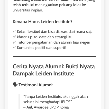
telah terbukti meningkatkan peluang lolos ke
universitas impian.
Kenapa Harus Leiden Institute?
✅ Kelas fleksibel dan bisa diakses dari mana saja
✅ Materi up-to-date dan strategi jitu
✅ Tutor berpengalaman dan alumni luar negeri
✅ Komunitas positif dan suportif
Cerita Nyata Alumni: Bukti Nyata
Dampak Leiden Institute
🗣️ Testimoni Alumni:
“Tanpa Leiden Institute, aku nggak akan
sekuat ini menghadapi IELTS.”
–
Aul
, Awardee LPDP Korea