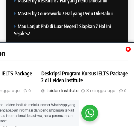
Master by Research: 7 Hal yang Perlu Diketahui
IELTS
Batch XXII : 27 November – 22
IELTS
Desember 2023
Master by Coursework: 7 Hal yang Perlu Diketahui
COURSE PERIODS
Mau Lanjut PhD di Luar Negeri? Siapkan 7 Hal Ini
7
Sejak S2
“3 Kesalahan yang Bikin Skor
26
IELTS Turun 😱”
Batch XXI : 9 November – 6
Mau Lanjut S2 di Luar Negeri? Mulai Siapkan 7 Hal Ini
IELTS
on
Desember 2023
Sejak S1
COURSE PERIODS
8
s IELTS Package
Deskripsi Program Kursus IELTS Package
4 Skill yang Diuji di IELTS
27
2 di Leiden Institute
(Nomor 3 Sering Diremehin!)
Batch XX : 25 Oktober – 21
IELTS
inggu ago
Leiden Institute
3 minggu ago
0
0
November 2023
COURSE PERIODS
© Leiden Institute | All Rights Reserved 2023 | Powered By
an Leiden Institute melalui nomor WhatsApp yang
s IELTS Package
9
.
BlazeThemes
 mendapatkan informasi dan pendampingan terkait
10 Tips Mempersiapkan
itas internasional, beasiswa, serta perencanaan
28
Official IELTS Test
About Us
Course Programmes
Course Fees
nsif.
inggu ago
Batch XIX : 10 Oktober – 6
0
Registration
Testimoni Peserta
IELTS
November 2023