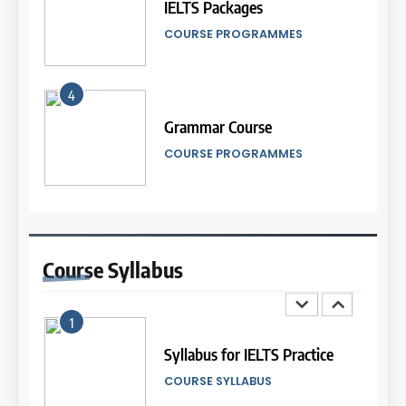
(Preparation)
IELTS Packages
Batch VIII: 18 April 2024 – 17
Daftar Peserta Kursus IELTS
IELTS
Mei 2024
COURSE SYLLABUS
COURSE PROGRAMMES
Online (Periode Bulan April
COURSE PERIODS
2023)
LEIDEN INSTITUTE
3
8
Berapa Lama Idealnya
4
IELTS Speaking Syllabus
18
Persiapan IELTS?
23
(Preparation)
Grammar Course
Batch VII: 1 April 2024 – 3 Mei
IELTS
2024
Privacy Policy
COURSE SYLLABUS
COURSE PROGRAMMES
COURSE PERIODS
LEIDEN INSTITUTE
4
1
“Kenapa Banyak Orang Gagal
19
di IELTS?”
Syllabus for IELTS Practice
24
Batch VI: 15 Maret 2024 – 22
IELTS
COURSE SYLLABUS
Course
Syllabus
April 2024
Terms and Conditions
COURSE PERIODS
LEIDEN INSTITUTE
5
2
Online IELTS Courses
20
Syllabus for IELTS Preparation
25
Batch VI: 15 Maret – 17 April
IELTS
Penyesuaian Biaya Kursus
COURSE SYLLABUS
2024
IELTS di Leiden Institute Tahun