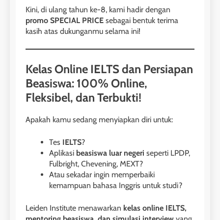
Kini, di ulang tahun ke-8, kami hadir dengan
promo SPECIAL PRICE
sebagai bentuk terima
kasih atas dukunganmu selama ini!
Kelas Online IELTS dan Persiapan
Beasiswa: 100% Online,
Fleksibel, dan Terbukti!
Apakah kamu sedang menyiapkan diri untuk:
Tes
IELTS
?
Aplikasi
beasiswa luar negeri
seperti LPDP,
Fulbright, Chevening, MEXT?
Atau sekadar ingin memperbaiki
kemampuan bahasa Inggris untuk studi?
Leiden Institute menawarkan
kelas online IELTS,
mentoring beasiswa, dan simulasi interview
yang