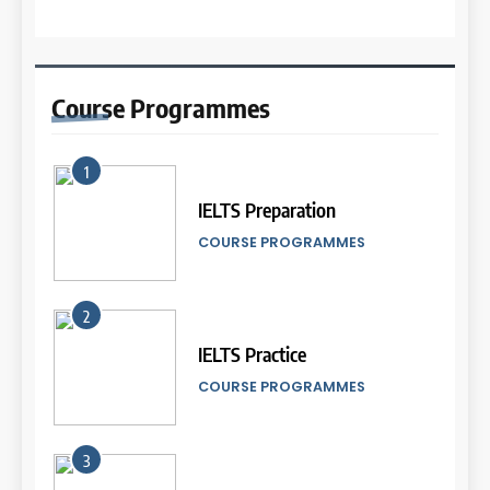
Tips Tingkatkan Score IELTS
14
Kamu
19
Batch XI: 11 June – 9 July 2024
Social Media of Leiden
IELTS
Course
Programmes
Institute
COURSE PERIODS
LEIDEN INSTITUTE
47
5
Kesalahan Umum Dalam
1
IELTS Listening Syllabus
15
Mengerjakan Tes IELTS
20
(Preparation)
IELTS Preparation
Batch X : 27 May – 24 June
IELTS
2024
Official IELTS Scores
COURSE SYLLABUS
COURSE PROGRAMMES
COURSE PERIODS
LEIDEN INSTITUTE
1
6
2
Online IELTS Course
IELTS Reading Syllabus
16
21
(Preparation)
IELTS Practice
Batch IX: 13 May – 10 June
IELTS
Kapan Kelas IELTS Preparation
2024
COURSE SYLLABUS
COURSE PROGRAMMES
Akan Dimulai?
COURSE PERIODS
LEIDEN INSTITUTE
2
7
Bedanya IELTS Academic vs
3
IELTS Writing Syllabus
17
General Training
22