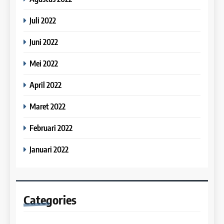
IELTS
2026
Official IELTS Scores
Juli 2022
COURSE PERIODS
LEIDEN INSTITUTE
30
Meningkatkan Skor IELTS
Juni 2022
2
Listening
21
Batch XIV: 15 July – 14 August
Mei 2022
Kapan Kelas IELTS Preparation
IELTS
2026
Akan Dimulai?
April 2022
COURSE PERIODS
LEIDEN INSTITUTE
31
Maret 2022
Kesalahan Umum IELTS
3
Listening
22
Februari 2022
Batch XI: 8 June – 6 July 2026
Daftar Peserta Kursus IELTS
IELTS
Online (Periode Bulan April
COURSE PERIODS
Januari 2022
2023)
LEIDEN INSTITUTE
32
Tes Writing IELTS: Tips & Cara
4
Meningkatkan Skor
23
Batch IX: 11 May – 15 June
Categories
IELTS
2026
Privacy Policy
COURSE PERIODS
LEIDEN INSTITUTE