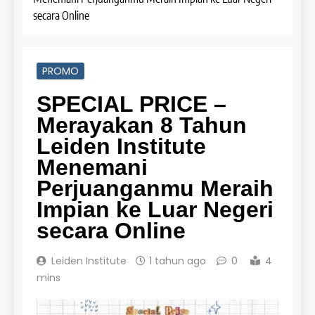
secara Online
PROMO
SPECIAL PRICE –
Merayakan 8 Tahun
Leiden Institute
Menemani
Perjuanganmu Meraih
Impian ke Luar Negeri
secara Online
Leiden Institute
1 tahun ago
0
4
mins