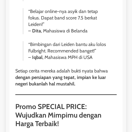
“Belajar online-nya asyik dan tetap
fokus. Dapat band score 7.5 berkat
Leiden!”
–
Dita
, Mahasiswa di Belanda
“Bimbingan dari Leiden bantu aku lolos
Fulbright. Recommended banget!”
–
Iqbal
, Mahasiswa MPH di USA
Setiap cerita mereka adalah bukti nyata bahwa
dengan persiapan yang tepat, impian ke luar
26
negeri bukanlah hal mustahil.
Nilai Peserta Kursus IELTS
Online
Promo SPECIAL PRICE:
LEIDEN INSTITUTE
Wujudkan Mimpimu dengan
Harga Terbaik!
27
Daftar Peserta Kursus IELTS