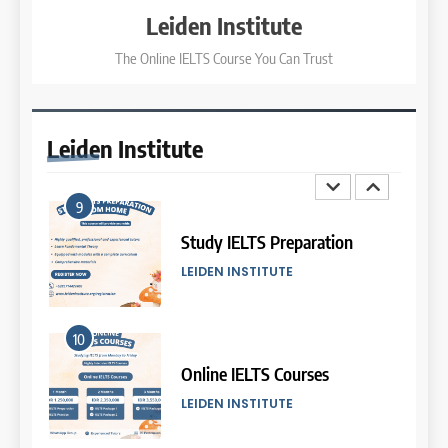
LEIDEN INSTITUTE
Leiden Institute
The Online IELTS Course You Can Trust
4
9
Batch IX: 11 May – 15 June
2026
Study IELTS Preparation
COURSE PERIODS
LEIDEN INSTITUTE
Leiden
Institute
5
10
Batch VII: 8 April – 6 May
2026
Online IELTS Courses
COURSE PERIODS
LEIDEN INSTITUTE
6
11
Batch VI: 25 March – 22 April
2026
Study IELTS Practice
COURSE PERIODS
LEIDEN INSTITUTE