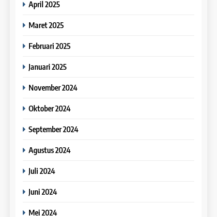
10
April 2025
(Preparation)
Batch XIII : 10 Juli – 7 Agustus
Task 1. Contoh kalimat pasif
IELTS
2023
Online IELTS Courses
COURSE SYLLABUS
dalam mengerjakan IELTS
Maret 2025
Writing Task 1
COURSE PERIODS
LEIDEN INSTITUTE
20
Februari 2025
Online IELTS Courses
35
11
Januari 2025
IELTS
Batch XII : 20 Juni – 18 Juli 2023
Study IELTS Practice
November 2024
COURSE PERIODS
LEIDEN INSTITUTE
21
Oktober 2024
Study IELTS Practice
36
September 2024
12
IELTS
Batch XI : 7 Juni – 5 Juli 2023
Online IELTS Course
Agustus 2024
COURSE PERIODS
LEIDEN INSTITUTE
22
Juli 2024
Study IELTS Preparation
37
Juni 2024
13
IELTS
Batch X : 23 Mei – 20 Juni 2023
Study IELTS Preparation
Mei 2024