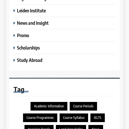
Pemula
27
Batch III: 9 Februari – 10 Maret
Daftar Peserta Kursus IELTS
IELTS
Leiden Institute
2026
Online
COURSE PERIODS
News and Insight
LEIDEN INSTITUTE
37
Serba-Serbi IELTS Test Untuk
Promo
9
Beasiswa
28
Batch XVII: 10 September – 7
Scholarships
IELTS
Oktober 2025
Jadwal Kursus IELTS Online
COURSE PERIODS
LEIDEN INSTITUTE
Study Abroad
38
Pertanyaan & Topik Yang
10
Mungkin Muncul Dalam
29
Batch XVI: 20 Agustus – 17
Speaking Test IELTS
Perbedaan Antara IELTS
IELTS
September 2025
Tag
Preparation dan IELTS Practice
COURSE PERIODS
LEIDEN INSTITUTE
39
Academic Information
Course Periods
Tips Meningkatkan IELTS
11
Speaking
Course Programmes
Course Syllabus
IELTS
Batch XV : 4 – 29 Agustus
IELTS
2025