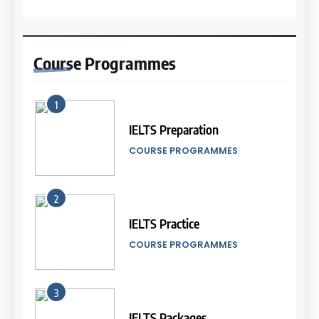
Mengenal 8 Jenis Visual Data
13
IELTS Writing
18
Batch XII : 27 June -24 July
IELTS
2024
Proofreading Service
Course
Programmes
COURSE PERIODS
LEIDEN INSTITUTE
46
Tips Tingkatkan Score IELTS
1
14
Kamu
19
IELTS Preparation
Batch XI: 11 June – 9 July 2024
Social Media of Leiden
IELTS
COURSE PROGRAMMES
Institute
COURSE PERIODS
LEIDEN INSTITUTE
47
5
Kesalahan Umum Dalam
2
IELTS Listening Syllabus
15
Mengerjakan Tes IELTS
20
(Preparation)
IELTS Practice
Batch X : 27 May – 24 June
IELTS
2024
Official IELTS Scores
COURSE SYLLABUS
COURSE PROGRAMMES
COURSE PERIODS
LEIDEN INSTITUTE
1
6
3
Online IELTS Course
IELTS Reading Syllabus
16
21
(Preparation)
IELTS Packages
Batch IX: 13 May – 10 June