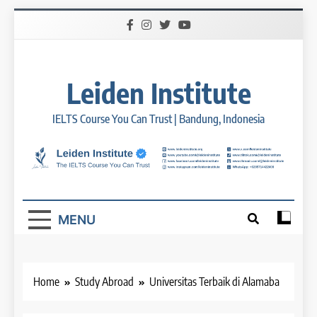
Skip
to
content
Leiden Institute
IELTS Course You Can Trust | Bandung, Indonesia
MENU
Home
Study Abroad
Universitas Terbaik di Alamaba