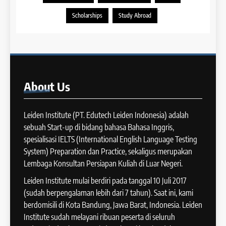
COURSE PERIODS
LEIDEN INSTITUTE
39
Scholarships
Study Abroad
Tips Meningkatkan IELTS
11
Speaking
Batch XV : 4 – 29 Agustus
IELTS
2025
COURSE PERIODS
40
About
Us
Panduan Persiapan Tes IELTS
12
Speaking
Batch VIII : 22 April – 21 Mei
Leiden Institute (PT. Edutech Leiden Indonesia) adalah
IELTS
2025
sebuah Start-up di bidang bahasa Bahasa Inggris,
COURSE PERIODS
spesialisasi IELTS (International English Language Testing
41
System) Preparation dan Practice, sekaligus merupakan
IELTS WRITING: Tips & Cara
Lembaga Konsultan Persiapan Kuliah di Luar Negeri.
13
Meningkatkan Skor
Batch XII : 27 June -24 July
Leiden Institute mulai berdiri pada tanggal 10 Juli 2017
IELTS
2024
(sudah berpengalaman lebih dari 7 tahun). Saat ini, kami
COURSE PERIODS
berdomisili di Kota Bandung, Jawa Barat, Indonesia. Leiden
42
Institute sudah melayani ribuan peserta di seluruh
Cara Membuat Introduction