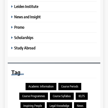
Batch IV: 25 Februari – 31
Nilai Peserta Kursus IELTS
IELTS
Leiden Institute
Maret 2026
Online
COURSE PERIODS
News and Insight
LEIDEN INSTITUTE
36
Tips Belajar IELTS Bagi
Promo
8
Pemula
27
Batch III: 9 Februari – 10 Maret
Daftar Peserta Kursus IELTS
IELTS
Scholarships
2026
Online
COURSE PERIODS
Study Abroad
LEIDEN INSTITUTE
37
Serba-Serbi IELTS Test Untuk
9
Beasiswa
28
Batch XVII: 10 September – 7
IELTS
Oktober 2025
Tag
Jadwal Kursus IELTS Online
COURSE PERIODS
LEIDEN INSTITUTE
38
Academic Information
Course Periods
Pertanyaan & Topik Yang
10
Mungkin Muncul Dalam
29
Course Programmes
Course Syllabus
IELTS
Batch XVI: 20 Agustus – 17
Speaking Test IELTS
Perbedaan Antara IELTS
IELTS
September 2025
Preparation dan IELTS Practice
Inspiring People
Legal Knowledge
News