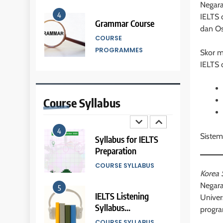
Negara
26
21
4
IELTS d
Nilai Peserta Kursus
3
Batch V: 28 Februari
6
Grammar Course
Syllabus for IELTS
MITOS vs FAKTA
IELTS Online
dan Os
2024 – 27 Maret 2024
Practice
COURSE
tentang IELTS
LEIDEN INSTITUTE
COURSE PERIODS
PROGRAMMES
COURSE SYLLABUS
Skor m
IELTS
IELTS 
27
22
Daftar Peserta Kursus
4
Batch II: 15 Januari
7
Syllabus for IELTS
“3 Kesalahan yang
IELTS Online
2024 – 12 Februari
Preparation
Bikin Skor IELTS
2024
Course
Syllabus
LEIDEN INSTITUTE
COURSE PERIODS
Turun
”
COURSE SYLLABUS
IELTS
28
23
Jadwal Kursus IELTS
5
Batch XXIII: 18
8
Sistem 
IELTS Listening
4 Skill yang Diuji di
Online
Desember 2023 – 16
Syllabus
IELTS (Nomor 3
Januari 2024
LEIDEN INSTITUTE
COURSE PERIODS
(Preparation)
Sering Diremehin!)
COURSE SYLLABUS
IELTS
Korea 
29
24
Negara
Perbedaan Antara
6
Batch XXIII: 12
9
IELTS Reading
10 Tips
Univer
IELTS Preparation
Desember 2023 – 8
Syllabus
Mempersiapkan
progra
dan IELTS Practice
Januari 2024
LEIDEN INSTITUTE
COURSE PERIODS
(Preparation)
Official IELTS Test
COURSE SYLLABUS