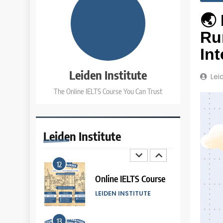
Batch VII: 8 April – 6
Online IELTS Courses
May 2026
LEIDEN INSTITUTE
COURSE PERIODS
Ru
In
11
6
Batch VI: 25 March –
Study IELTS Practice
Leiden Institute
22 April 2026
Lei
LEIDEN INSTITUTE
COURSE PERIODS
The Online IELTS Course You Can Trust
12
7
Batch IV: 25 Februari
Online IELTS Course
– 31 Maret 2026
Leiden
Institute
LEIDEN INSTITUTE
COURSE PERIODS
13
8
Study IELTS
Batch III: 9 Februari –
Preparation
10 Maret 2026
LEIDEN INSTITUTE
COURSE PERIODS
14