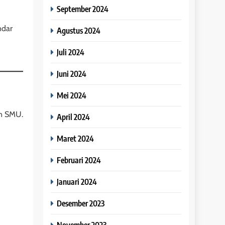
September 2024
ndar
Agustus 2024
Juli 2024
Juni 2024
Mei 2024
an SMU.
April 2024
Maret 2024
Februari 2024
Januari 2024
Desember 2023
November 2023