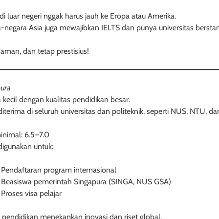
 di luar negeri nggak harus jauh ke Eropa atau Amerika.
-negara Asia juga mewajibkan IELTS dan punya universitas bersta
 aman, dan tetap prestisius!
ura
 kecil dengan kualitas pendidikan besar.
diterima di seluruh universitas dan politeknik, seperti NUS, NTU, d
inimal: 6.5–7.0
digunakan untuk:
Pendaftaran program internasional
Beasiswa pemerintah Singapura (SINGA, NUS GSA)
Proses visa pelajar
 pendidikan menekankan inovasi dan riset global.