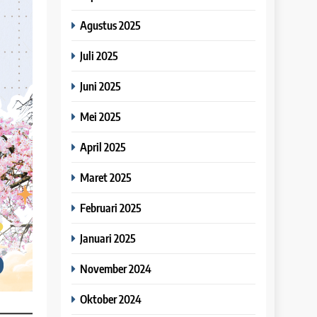
Agustus 2025
Juli 2025
Juni 2025
Mei 2025
April 2025
Maret 2025
Februari 2025
Januari 2025
November 2024
Oktober 2024