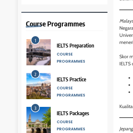
22
17
Daftar Peserta Kursus
7
Batch VIII: 18 April
2
IELTS Writing
Bedanya IELTS
IELTS Online (Periode
2024 – 17 Mei 2024
Syllabus
Academic vs General
Malays
Bulan April 2023)
Course
Programmes
LEIDEN INSTITUTE
COURSE PERIODS
(Preparation)
Training
Negara
COURSE SYLLABUS
IELTS
Univer
23
18
1
8
meneri
Batch VII: 1 April
3
IELTS Preparation
Privacy Policy
IELTS Speaking
Berapa Lama
2024 – 3 Mei 2024
Syllabus
COURSE
Idealnya Persiapan
LEIDEN INSTITUTE
Skor m
COURSE PERIODS
(Preparation)
IELTS?
PROGRAMMES
COURSE SYLLABUS
IELTS 
IELTS
24
19
2
1
Batch VI: 15 Maret
4
IELTS Practice
Terms and Conditions
Syllabus for IELTS
“Kenapa Banyak
2024 – 22 April 2024
Practice
COURSE
Orang Gagal di
LEIDEN INSTITUTE
COURSE PERIODS
IELTS?”
PROGRAMMES
COURSE SYLLABUS
IELTS
25
Kualit
20
3
Penyesuaian Biaya
2
Batch VI: 15 Maret –
5
IELTS Packages
Syllabus for IELTS
Kursus IELTS di
17 April 2024
Online IELTS Courses
Preparation
COURSE
Leiden Institute
LEIDEN INSTITUTE
COURSE PERIODS
IELTS
Jepang
PROGRAMMES
Tahun 2023
COURSE SYLLABUS