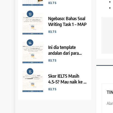
dari mana? Tentu
COURSE SYLLABUS
IELTS
mulai dari IELTS dulu!
5
29
3
Batch XVIII – 25
14
Study IELTS Practice
Syllabus for IELTS
Ini dia template
September – 23
Practice
andalan dari para
LEIDEN INSTITUTE
Oktober 2023
Na
COURSE PERIODS
Band 9 Tutors untuk
COURSE SYLLABUS
IELTS
IELTS Writing Task 2
po
6
30
yang bisa kamu
Study IELTS
4
Batch XVII – 11
15
Syllabus for IELTS
Skor IELTS Masih
pakai!
Preparation
September – 9
Preparation
4.5–5? Mau naik ke 7
Oktober 2023
LEIDEN INSTITUTE
COURSE PERIODS
dalam 3 bulan? – Iya,
COURSE SYLLABUS
IELTS
Kamu Bisa!
7
31
5
Batch XVI – 25
16
Online IELTS Courses
IELTS Listening
3 Juta Melayang!
Agustus – 21
Syllabus
jangan sampe deh. Ini
LEIDEN INSTITUTE
September 2023
COURSE PERIODS
(Preparation)
Kesalahan Fatal saat
COURSE SYLLABUS
IELTS
TI
Tes IELTS!
8
32
6
Batch XV – 10
17
Study IELTS Practice
IELTS Reading
Alam
Boost Your IELTS
Agustus – 7
Syllabus
Speaking with
LEIDEN INSTITUTE
September 2023