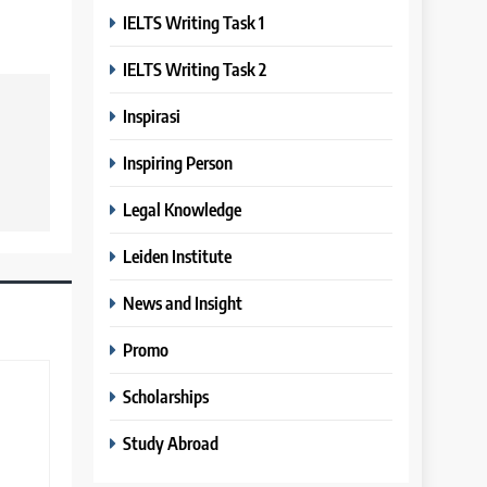
IELTS Writing Task 1
IELTS Writing Task 2
Inspirasi
Inspiring Person
Legal Knowledge
Leiden Institute
News and Insight
Promo
Scholarships
Study Abroad