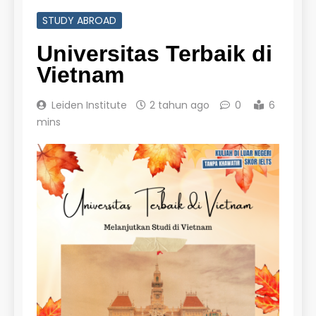
STUDY ABROAD
Universitas Terbaik di
Vietnam
Leiden Institute
2 tahun ago
0
6
mins