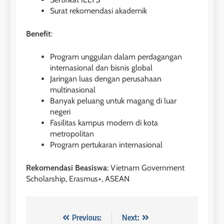
2026
Study IELTS Preparation
Surat rekomendasi akademik
COURSE PERIODS
LEIDEN INSTITUTE
Benefit
:
2
7
Batch XIV: 15 July – 14 August
Program unggulan dalam perdagangan
internasional dan bisnis global
2026
Online IELTS Courses
Jaringan luas dengan perusahaan
COURSE PERIODS
LEIDEN INSTITUTE
multinasional
Banyak peluang untuk magang di luar
3
negeri
8
Fasilitas kampus modern di kota
Batch XI: 8 June – 6 July 2026
metropolitan
Study IELTS Practice
COURSE PERIODS
Program pertukaran internasional
LEIDEN INSTITUTE
Rekomendasi Beasiswa
: Vietnam Government
4
Scholarship, Erasmus+, ASEAN
9
Batch IX: 11 May – 15 June
2026
Study IELTS Preparation
COURSE PERIODS
LEIDEN INSTITUTE
Navigasi
Previous:
Next: