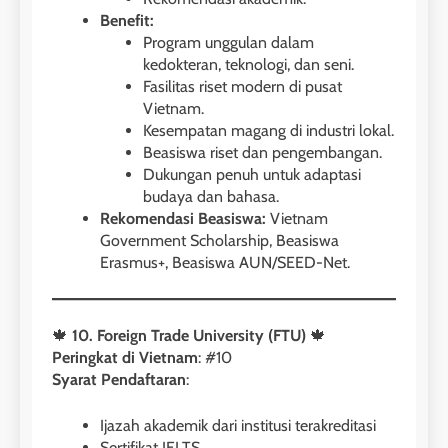
41
Benefit:
3
Batch VI : 15 Maret – 13 April
Program unggulan dalam
2023
Study IELTS Preparation
kedokteran, teknologi, dan seni.
Fasilitas riset modern di pusat
COURSE PERIODS
LEIDEN INSTITUTE
Vietnam.
Kesempatan magang di industri lokal.
42
Beasiswa riset dan pengembangan.
4
Dukungan penuh untuk adaptasi
Batch V : 1 – 29 Maret 2023
Online IELTS Courses
budaya dan bahasa.
COURSE PERIODS
Rekomendasi Beasiswa:
Vietnam
LEIDEN INSTITUTE
Government Scholarship, Beasiswa
Erasmus+, Beasiswa AUN/SEED-Net.
43
5
Batch IV : 15 Februari – 14
Maret 2023
Study IELTS Practice
🍁
10. Foreign Trade University (FTU)
🍁
COURSE PERIODS
LEIDEN INSTITUTE
Peringkat di Vietnam
: #10
Syarat Pendaftaran
:
1
6
Ijazah akademik dari institusi terakreditasi
Batch XV: 30 July – 27 August
Sertifikat IELTS