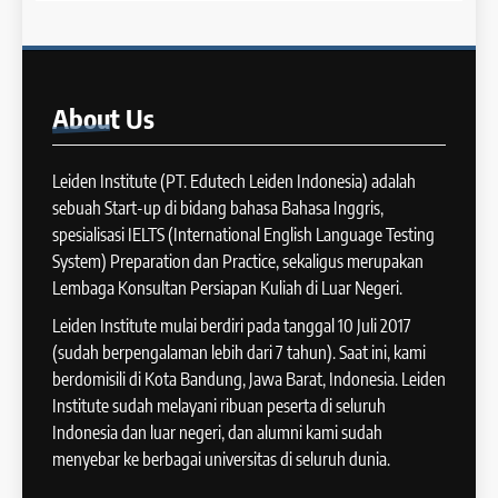
Writing Task 1
Batch IX: 13 May – 10 June
IELTS
2024
COURSE PERIODS
45
About
Us
Mengenal 8 Jenis Visual Data
17
IELTS Writing
Batch VIII: 18 April 2024 – 17
Leiden Institute (PT. Edutech Leiden Indonesia) adalah
IELTS
Mei 2024
sebuah Start-up di bidang bahasa Bahasa Inggris,
COURSE PERIODS
spesialisasi IELTS (International English Language Testing
46
System) Preparation dan Practice, sekaligus merupakan
Tips Tingkatkan Score IELTS
Lembaga Konsultan Persiapan Kuliah di Luar Negeri.
18
Kamu
Batch VII: 1 April 2024 – 3 Mei
Leiden Institute mulai berdiri pada tanggal 10 Juli 2017
IELTS
2024
(sudah berpengalaman lebih dari 7 tahun). Saat ini, kami
COURSE PERIODS
berdomisili di Kota Bandung, Jawa Barat, Indonesia. Leiden
47
Institute sudah melayani ribuan peserta di seluruh
Kesalahan Umum Dalam
Indonesia dan luar negeri, dan alumni kami sudah
19
Mengerjakan Tes IELTS
menyebar ke berbagai universitas di seluruh dunia.
Batch VI: 15 Maret 2024 – 22
IELTS
April 2024