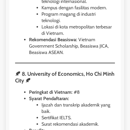
teknologi internasional.
Kampus dengan fasilitas modern.
Program magang di industri
teknologi.
Lokasi di kota metropolitan terbesar
di Vietnam.
26
Rekomendasi Beasiswa:
Vietnam
Nilai Peserta Kursus IELTS
Government Scholarship, Beasiswa JICA,
Online
Beasiswa ASEAN.
LEIDEN INSTITUTE
🍂 8. University of Economics, Ho Chi Minh
27
City 🍂
Daftar Peserta Kursus IELTS
Online
Peringkat di Vietnam:
#8
LEIDEN INSTITUTE
Syarat Pendaftaran:
Ijazah dan transkrip akademik yang
baik.
28
Sertifikat IELTS.
Jadwal Kursus IELTS Online
Surat rekomendasi akademik.