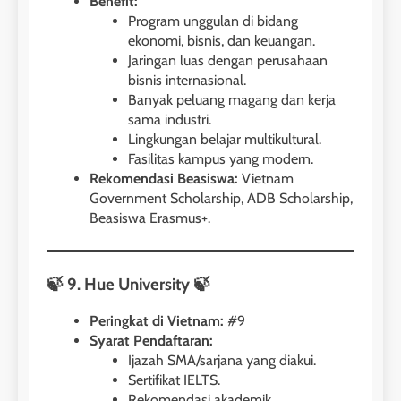
Benefit:
LEIDEN INSTITUTE
Program unggulan di bidang
ekonomi, bisnis, dan keuangan.
Jaringan luas dengan perusahaan
29
bisnis internasional.
Perbedaan Antara IELTS
Banyak peluang magang dan kerja
Preparation dan IELTS Practice
sama industri.
LEIDEN INSTITUTE
Lingkungan belajar multikultural.
Fasilitas kampus yang modern.
Rekomendasi Beasiswa:
Vietnam
1
Government Scholarship, ADB Scholarship,
Online IELTS Courses
Beasiswa Erasmus+.
LEIDEN INSTITUTE
🍃 9. Hue University 🍃
40
2
Batch VII : 31 Maret – 28 April
🎓 ScholarPath by Leiden
Peringkat di Vietnam:
#9
2023
Syarat Pendaftaran:
Institute
Ijazah SMA/sarjana yang diakui.
COURSE PERIODS
LEIDEN INSTITUTE
Sertifikat IELTS.
Rekomendasi akademik.