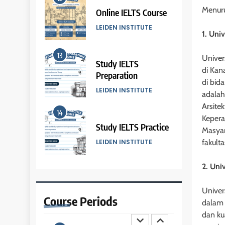
7
Batch IV: 25 Februari
Menuru
Online IELTS Course
– 31 Maret 2026
LEIDEN INSTITUTE
1. Uni
COURSE PERIODS
13
Univer
8
Study IELTS
Batch III: 9 Februari –
di Kan
Preparation
10 Maret 2026
di bida
LEIDEN INSTITUTE
COURSE PERIODS
adalah
Arsite
14
9
Kepera
Batch XVII: 10
Study IELTS Practice
Masyar
September – 7
LEIDEN INSTITUTE
fakult
Oktober 2025
COURSE PERIODS
2. Uni
15
10
Batch XVI: 20
Online IELTS Courses
Univer
Agustus – 17
Course
Periods
LEIDEN INSTITUTE
dalam t
September 2025
COURSE PERIODS
dan kua