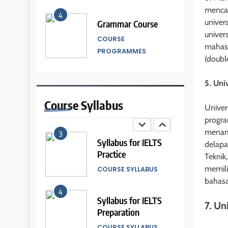
mencak
24
19
4
1
Batch VI: 15 Maret
4
univers
Grammar Course
Terms and Conditions
Syllabus for IELTS
“Kenapa Banyak
2024 – 22 April 2024
univer
Practice
COURSE
Orang Gagal di
LEIDEN INSTITUTE
mahasi
COURSE PERIODS
IELTS?”
PROGRAMMES
COURSE SYLLABUS
IELTS
(doubl
25
20
Penyesuaian Biaya
2
Batch VI: 15 Maret –
5
5. Uni
Syllabus for IELTS
Kursus IELTS di
17 April 2024
Online IELTS Courses
Preparation
Leiden Institute
Course
Syllabus
LEIDEN INSTITUTE
COURSE PERIODS
Univer
IELTS
Tahun 2023
COURSE SYLLABUS
progra
26
21
menamp
Nilai Peserta Kursus
3
Batch V: 28 Februari
6
Syllabus for IELTS
MITOS vs FAKTA
delapa
IELTS Online
2024 – 27 Maret 2024
Practice
tentang IELTS
Teknik
LEIDEN INSTITUTE
COURSE PERIODS
memili
COURSE SYLLABUS
IELTS
bahasa
27
22
Daftar Peserta Kursus
4
Batch II: 15 Januari
7
Syllabus for IELTS
“3 Kesalahan yang
IELTS Online
7. Un
2024 – 12 Februari
Preparation
Bikin Skor IELTS
2024
LEIDEN INSTITUTE
COURSE PERIODS
Turun 😱”
COURSE SYLLABUS