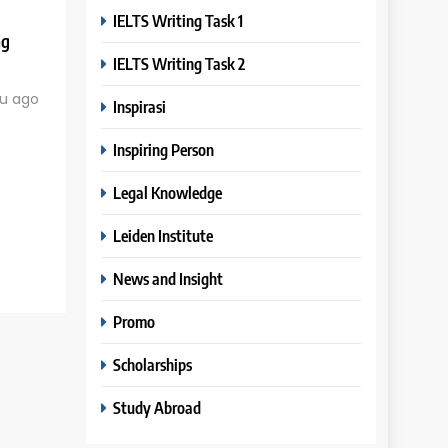
IELTS Writing Task 1
ng
IELTS Writing Task 2
u ago
Inspirasi
Inspiring Person
Legal Knowledge
Leiden Institute
News and Insight
Promo
Scholarships
Study Abroad