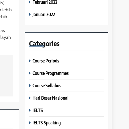
Februari 2022
is)
 lebih
Januari 2022
ebih
tas
ilayah
Categories
Course Periods
Course Programmes
Course Syllabus
Hari Besar Nasional
IELTS
IELTS Speaking