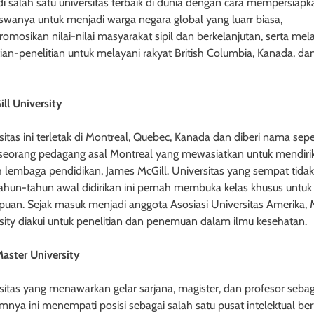
i salah satu universitas terbaik di dunia dengan cara mempersiapk
iswanya untuk menjadi warga negara global yang luarr biasa,
mosikan nilai-nilai masyarakat sipil dan berkelanjutan, serta mel
tian-penelitian untuk melayani rakyat British Columbia, Kanada, da
ill University
sitas ini terletak di Montreal, Quebec, Kanada dan diberi nama sepe
eorang pedagang asal Montreal yang mewasiatkan untuk mendiri
 lembaga pendidikan, James McGill. Universitas yang sempat tidak 
ahun-tahun awal didirikan ini pernah membuka kelas khusus untuk
uan. Sejak masuk menjadi anggota Asosiasi Universitas Amerika, 
sity diakui untuk penelitian dan penemuan dalam ilmu kesehatan.
aster University
sitas yang menawarkan gelar sarjana, magister, dan profesor sebag
mnya ini menempati posisi sebagai salah satu pusat intelektual ber