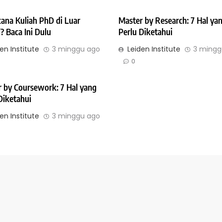
ana Kuliah PhD di Luar
Master by Research: 7 Hal ya
? Baca Ini Dulu
Perlu Diketahui
en Institute
3 minggu ago
Leiden Institute
3 mingg
0
 by Coursework: 7 Hal yang
Diketahui
en Institute
3 minggu ago