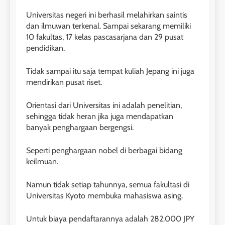
Universitas negeri ini berhasil melahirkan saintis
dan ilmuwan terkenal. Sampai sekarang memiliki
10 fakultas, 17 kelas pascasarjana dan 29 pusat
pendidikan.
26
Tidak sampai itu saja tempat kuliah Jepang ini juga
Nilai Peserta Kursus IELTS
mendirikan pusat riset.
Online
Orientasi dari Universitas ini adalah penelitian,
LEIDEN INSTITUTE
sehingga tidak heran jika juga mendapatkan
banyak penghargaan bergengsi.
27
Daftar Peserta Kursus IELTS
Seperti penghargaan nobel di berbagai bidang
Online
keilmuan.
LEIDEN INSTITUTE
Namun tidak setiap tahunnya, semua fakultasi di
Universitas Kyoto membuka mahasiswa asing.
28
Jadwal Kursus IELTS Online
Untuk biaya pendaftarannya adalah 282.000 JPY