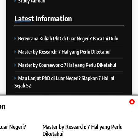
Study Abroad
“Kenapa Banyak Orang Gagal
23
di IELTS?”
Latest
Information
Batch XXIII: 18 Desember 2023
IELTS
– 16 Januari 2024
COURSE PERIODS
Berencana Kuliah PhD di Luar Negeri? Baca Ini Dulu
5
Online IELTS Courses
24
Master by Research: 7 Hal yang Perlu Diketahui
Batch XXIII: 12 Desember 2023
IELTS
– 8 Januari 2024
Master by Coursework: 7 Hal yang Perlu Diketahui
COURSE PERIODS
Mau Lanjut PhD di Luar Negeri? Siapkan 7 Hal Ini
6
Sejak S2
MITOS vs FAKTA tentang
25
IELTS
Batch XXII : 27 November – 22
Mau Lanjut S2 di Luar Negeri? Mulai Siapkan 7 Hal Ini
IELTS
on
Desember 2023
Sejak S1
COURSE PERIODS
7
Luar Negeri?
Master by Research: 7 Hal yang Perlu
“3 Kesalahan yang Bikin Skor
26
Diketahui
IELTS Turun 😱”