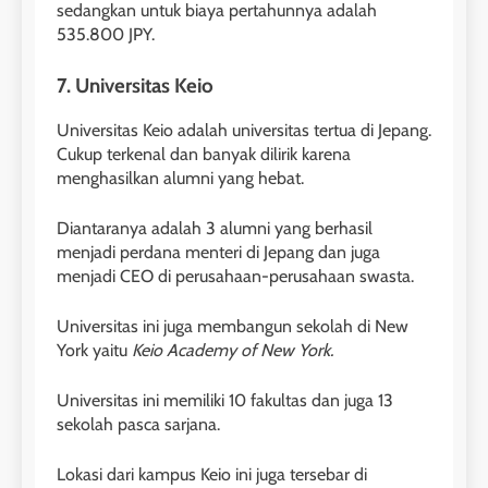
sedangkan untuk biaya pertahunnya adalah
LEIDEN INSTITUTE
535.800 JPY.
7. Universitas Keio
29
Perbedaan Antara IELTS
Universitas Keio adalah universitas tertua di Jepang.
Preparation dan IELTS Practice
Cukup terkenal dan banyak dilirik karena
LEIDEN INSTITUTE
menghasilkan alumni yang hebat.
Diantaranya adalah 3 alumni yang berhasil
1
menjadi perdana menteri di Jepang dan juga
Online IELTS Courses
menjadi CEO di perusahaan-perusahaan swasta.
LEIDEN INSTITUTE
Universitas ini juga membangun sekolah di New
York yaitu
Keio Academy of New York.
40
2
Batch VII : 31 Maret – 28 April
🎓 ScholarPath by Leiden
Universitas ini memiliki 10 fakultas dan juga 13
2023
sekolah pasca sarjana.
Institute
COURSE PERIODS
LEIDEN INSTITUTE
Lokasi dari kampus Keio ini juga tersebar di