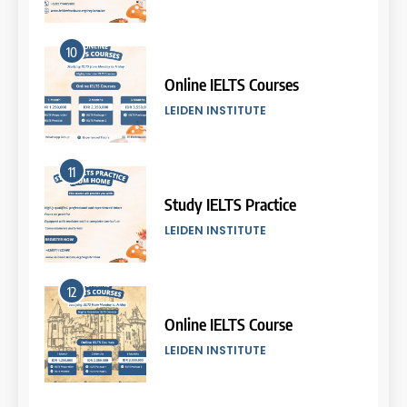
5
10
Batch VII: 8 April – 6 May
2026
Online IELTS Courses
COURSE PERIODS
LEIDEN INSTITUTE
6
11
Batch VI: 25 March – 22 April
2026
Study IELTS Practice
COURSE PERIODS
LEIDEN INSTITUTE
7
12
Batch IV: 25 Februari – 31
Maret 2026
Online IELTS Course
COURSE PERIODS
LEIDEN INSTITUTE
8