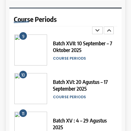
13
Batch III: 9 Februari – 10 Maret
2026
Study IELTS Preparation
Course
Periods
COURSE PERIODS
LEIDEN INSTITUTE
9
14
Batch XVII: 10 September – 7
Oktober 2025
Study IELTS Practice
COURSE PERIODS
LEIDEN INSTITUTE
10
15
Batch XVI: 20 Agustus – 17
September 2025
Online IELTS Courses
COURSE PERIODS
LEIDEN INSTITUTE
11
16
Batch XV : 4 – 29 Agustus
2025
Online IELTS Course