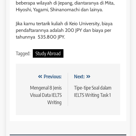
beberapa wilayah di Jepang, diantaranya di Mita,
41
3
Hiyoshi, Yagami, Shinanomachi dan lainya.
Batch VI : 15 Maret – 13 April
2023
Study IELTS Preparation
Jika kamu tertarik kuliah di Keio University, biaya
COURSE PERIODS
LEIDEN INSTITUTE
pendaftarannya adalah 200 JPY dan biaya per
tahunnya 535.800 JPY.
42
4
Tagged:
Study Abroad
Batch V : 1 – 29 Maret 2023
Online IELTS Courses
COURSE PERIODS
LEIDEN INSTITUTE
Navigasi
Previous:
Next:
43
pos
Mengenal 8 Jenis
Tipe-tipe Soal dalam
5
Batch IV : 15 Februari – 14
Visual Data IELTS
IELTS Writing Task 1
Maret 2023
Study IELTS Practice
Writing
COURSE PERIODS
LEIDEN INSTITUTE
1
6
Batch XV: 30 July – 27 August