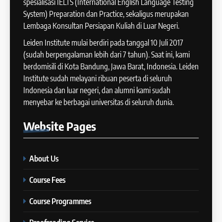
COURSE PERIODS
spesialisasi IELTS (International English Language Testing
41
System) Preparation dan Practice, sekaligus merupakan
IELTS WRITING: Tips & Cara
Lembaga Konsultan Persiapan Kuliah di Luar Negeri.
13
Meningkatkan Skor
Batch XII : 27 June -24 July
Leiden Institute mulai berdiri pada tanggal 10 Juli 2017
IELTS
2024
(sudah berpengalaman lebih dari 7 tahun). Saat ini, kami
COURSE PERIODS
berdomisili di Kota Bandung, Jawa Barat, Indonesia. Leiden
42
Institute sudah melayani ribuan peserta di seluruh
Cara Membuat Introduction
Indonesia dan luar negeri, dan alumni kami sudah
14
Sentence dalam IELTS Writing
menyebar ke berbagai universitas di seluruh dunia.
Task 1
Batch XI: 11 June – 9 July 2024
IELTS
Website
Pages
COURSE PERIODS
43
Tips Raih Skor Tinggi Reading
About Us
15
IELTS
Batch X : 27 May – 24 June
IELTS
Course Fees
2024
COURSE PERIODS
Course Programmes
44
Tipe-tipe Soal dalam IELTS