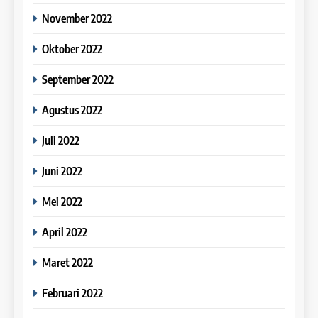
COURSE PERIODS
November 2022
19
28
Social Media of Leiden
9 Sumber Bacaan IELTS
Oktober 2022
Institute
43
Reading
Batch IV : 15 Februari – 14
LEIDEN INSTITUTE
September 2022
IELTS
Maret 2023
Agustus 2022
COURSE PERIODS
20
29
Official IELTS Scores
Juli 2022
Online IELTS Courses
1
LEIDEN INSTITUTE
Batch XV: 30 July – 27 August
IELTS
Juni 2022
2026
Mei 2022
COURSE PERIODS
21
30
Kapan Kelas IELTS Preparation
April 2022
Dongkrak IELTS 6.5 – 7.5
Akan Dimulai?
2
Bersama Leiden Institute
Batch XIV: 15 July – 14 August
LEIDEN INSTITUTE
Maret 2022
IELTS
2026
Februari 2022
COURSE PERIODS
22
31
Daftar Peserta Kursus IELTS