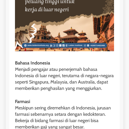
Bahasa Indonesia
Menjadi pengajar atau penerjemah bahasa
Indonesia di luar negeri, terutama di negara-negara
seperti Singapura, Malaysia, dan Australia, dapat
memberikan penghasilan yang menggiurkan.
Farmasi
Meskipun sering diremehkan di Indonesia, jurusan
farmasi sebenarnya setara dengan kedokteran.
Bekerja di bidang farmasi di luar negeri bisa
memberikan gaji yang sangat besar.