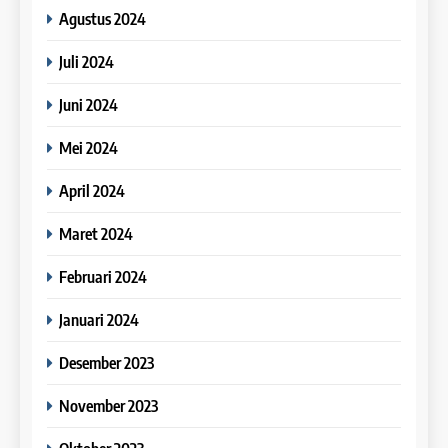
21
Agustus 2024
Online IELTS Course
Boost Your IELTS Speaking
36
with Presidents, Politics, and
Juli 2024
LEIDEN INSTITUTE
Nations Idioms! Learn these 10
Batch XI : 7 Juni – 5 Juli 2023
IELTS
Juni 2024
idioms to sound more like a
COURSE PERIODS
native speaker in your IELTS
13
22
Mei 2024
Speaking test.
Study IELTS Preparation
Bahas IELTS : Rahasia band
37
April 2024
score 8 di IELTS Writing Task
LEIDEN INSTITUTE
2. Contoh tulisan IELTS
Batch X : 23 Mei – 20 Juni 2023
IELTS
Maret 2024
Writing Task 2 oleh salah satu
COURSE PERIODS
tutor Leiden Institute
14
Februari 2024
23
Study IELTS Practice
Bahas IELTS : Passive
38
Januari 2024
Sentences in IELTS Writing
LEIDEN INSTITUTE
Task 1. Contoh kalimat pasif
Batch IX : 8 Mei – 6 Juni 2023
IELTS
Desember 2023
dalam mengerjakan IELTS
COURSE PERIODS
Writing Task 1
15
November 2023
24
Online IELTS Courses
Online IELTS Courses
39