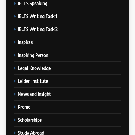
IELTS Speaking
Tipe-tipe Soal dalam IELTS
20
Writing Task 1
Batch VI: 15 Maret – 17 April
IELTS Writing Task 1
IELTS
2024
IELTS Writing Task 2
COURSE PERIODS
49
Inspirasi
Mengenal 8 Jenis Visual Data
21
IELTS Writing
Inspiring Person
Batch V: 28 Februari 2024 – 27
IELTS
Maret 2024
Legal Knowledge
COURSE PERIODS
50
Leiden Institute
Tips Tingkatkan Score IELTS
22
Kamu
News and Insight
Batch II: 15 Januari 2024 – 12
IELTS
Februari 2024
Promo
COURSE PERIODS
51
Scholarships
Kesalahan Umum Dalam
23
Mengerjakan Tes IELTS
Study Abroad