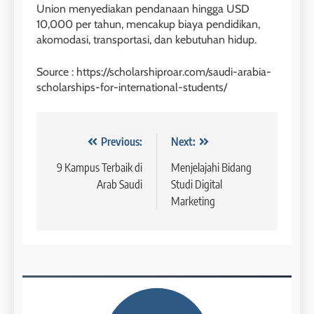
2023
Study IELTS Preparation
Union menyediakan pendanaan hingga USD
10,000 per tahun, mencakup biaya pendidikan,
COURSE PERIODS
LEIDEN INSTITUTE
akomodasi, transportasi, dan kebutuhan hidup.
42
Source : https://scholarshiproar.com/saudi-arabia-
4
scholarships-for-international-students/
Batch V : 1 – 29 Maret 2023
Online IELTS Courses
COURSE PERIODS
LEIDEN INSTITUTE
Navigasi
Previous:
Next:
43
pos
9 Kampus Terbaik di
Menjelajahi Bidang
5
Batch IV : 15 Februari – 14
Arab Saudi
Studi Digital
Maret 2023
Study IELTS Practice
Marketing
COURSE PERIODS
LEIDEN INSTITUTE
1
6
Batch XV: 30 July – 27 August
2026
Study IELTS Preparation
COURSE PERIODS
LEIDEN INSTITUTE