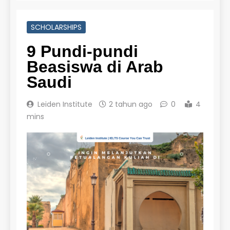
SCHOLARSHIPS
9 Pundi-pundi
Beasiswa di Arab
Saudi
Leiden Institute
2 tahun ago
0
4
mins