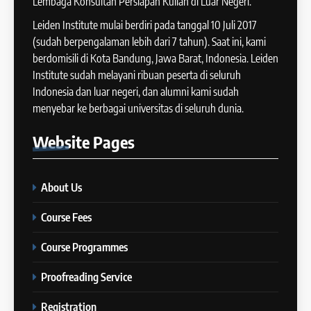
Lembaga Konsultan Persiapan Kuliah di Luar Negeri.
13
Meningkatkan Skor
Batch XII : 27 June -24 July
Leiden Institute mulai berdiri pada tanggal 10 Juli 2017
IELTS
2024
(sudah berpengalaman lebih dari 7 tahun). Saat ini, kami
COURSE PERIODS
berdomisili di Kota Bandung, Jawa Barat, Indonesia. Leiden
42
Institute sudah melayani ribuan peserta di seluruh
Cara Membuat Introduction
Indonesia dan luar negeri, dan alumni kami sudah
14
Sentence dalam IELTS Writing
menyebar ke berbagai universitas di seluruh dunia.
Task 1
Batch XI: 11 June – 9 July 2024
IELTS
Website
Pages
COURSE PERIODS
43
Tips Raih Skor Tinggi Reading
About Us
15
IELTS
Batch X : 27 May – 24 June
IELTS
Course Fees
2024
COURSE PERIODS
Course Programmes
44
Tipe-tipe Soal dalam IELTS
Proofreading Service
16
Writing Task 1
Batch IX: 13 May – 10 June
IELTS
Registration