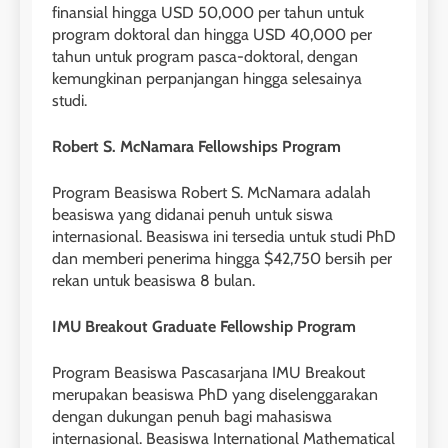
finansial hingga USD 50,000 per tahun untuk
29
program doktoral dan hingga USD 40,000 per
Perbedaan Antara IELTS
tahun untuk program pasca-doktoral, dengan
Preparation dan IELTS Practice
kemungkinan perpanjangan hingga selesainya
studi.
LEIDEN INSTITUTE
Robert S. McNamara Fellowships Program
1
Program Beasiswa Robert S. McNamara adalah
Online IELTS Courses
beasiswa yang didanai penuh untuk siswa
LEIDEN INSTITUTE
internasional. Beasiswa ini tersedia untuk studi PhD
dan memberi penerima hingga $42,750 bersih per
rekan untuk beasiswa 8 bulan.
40
2
Batch VII : 31 Maret – 28 April
🎓 ScholarPath by Leiden
IMU Breakout Graduate Fellowship Program
2023
Institute
COURSE PERIODS
Program Beasiswa Pascasarjana IMU Breakout
LEIDEN INSTITUTE
merupakan beasiswa PhD yang diselenggarakan
41
dengan dukungan penuh bagi mahasiswa
3
Batch VI : 15 Maret – 13 April
internasional. Beasiswa International Mathematical