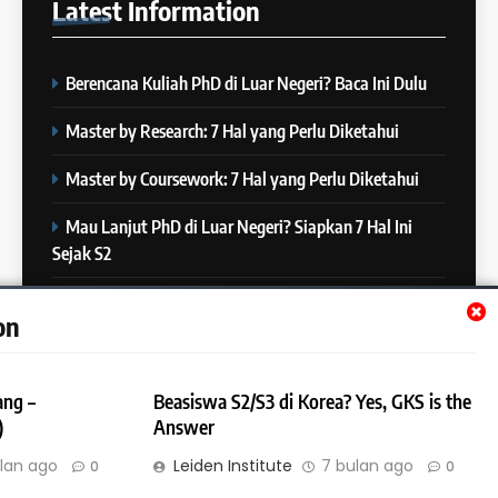
Latest
Information
Batch XXIII: 18 Desember 2023
IELTS
– 16 Januari 2024
COURSE PERIODS
Berencana Kuliah PhD di Luar Negeri? Baca Ini Dulu
5
Online IELTS Courses
24
Master by Research: 7 Hal yang Perlu Diketahui
Batch XXIII: 12 Desember 2023
IELTS
– 8 Januari 2024
Master by Coursework: 7 Hal yang Perlu Diketahui
COURSE PERIODS
Mau Lanjut PhD di Luar Negeri? Siapkan 7 Hal Ini
6
Sejak S2
MITOS vs FAKTA tentang
25
IELTS
Batch XXII : 27 November – 22
Mau Lanjut S2 di Luar Negeri? Mulai Siapkan 7 Hal Ini
IELTS
on
Desember 2023
Sejak S1
COURSE PERIODS
7
ang –
Beasiswa S2/S3 di Korea? Yes, GKS is the
“3 Kesalahan yang Bikin Skor
26
)
Answer
IELTS Turun 😱”
Batch XXI : 9 November – 6
IELTS
lan ago
Leiden Institute
7 bulan ago
0
0
Desember 2023