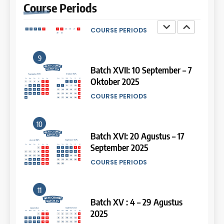
Course
Periods
COURSE PERIODS
LEIDEN INSTITUTE
9
14
Batch XVII: 10 September – 7
Oktober 2025
Study IELTS Practice
COURSE PERIODS
LEIDEN INSTITUTE
10
15
Batch XVI: 20 Agustus – 17
September 2025
Online IELTS Courses
COURSE PERIODS
LEIDEN INSTITUTE
11
16
Batch XV : 4 – 29 Agustus
2025
Online IELTS Course
COURSE PERIODS
LEIDEN INSTITUTE
44