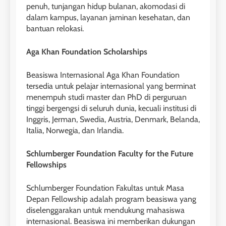
penuh, tunjangan hidup bulanan, akomodasi di
dalam kampus, layanan jaminan kesehatan, dan
bantuan relokasi.
26
Aga Khan Foundation Scholarships
Nilai Peserta Kursus IELTS
Online
Beasiswa Internasional Aga Khan Foundation
LEIDEN INSTITUTE
tersedia untuk pelajar internasional yang berminat
menempuh studi master dan PhD di perguruan
tinggi bergengsi di seluruh dunia, kecuali institusi di
27
Inggris, Jerman, Swedia, Austria, Denmark, Belanda,
Daftar Peserta Kursus IELTS
Italia, Norwegia, dan Irlandia.
Online
LEIDEN INSTITUTE
Schlumberger Foundation Faculty for the Future
Fellowships
28
Schlumberger Foundation Fakultas untuk Masa
Jadwal Kursus IELTS Online
Depan Fellowship adalah program beasiswa yang
LEIDEN INSTITUTE
diselenggarakan untuk mendukung mahasiswa
internasional. Beasiswa ini memberikan dukungan