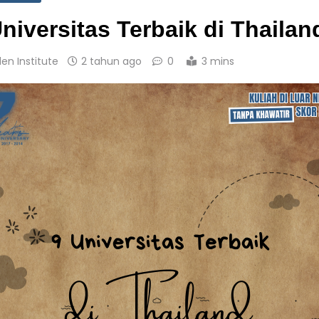
niversitas Terbaik di Thailan
den Institute
2 tahun ago
0
3 mins