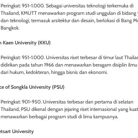
Peringkat: 951-1.000. Sebagai universitas teknologi terkemuka di
Thailand, KMUTT menawarkan program studi unggulan di bidang 
dan teknologi, termasuk arsitektur dan desain, berlokasi di Bang M
Bangkok.
 Kaen University (KKU)
Peringkat: 951-1.000. Universitas riset terbesar di timur laut Thaila
didirikan pada tahun 1966 dan menawarkan beragam disiplin ilmu
dari hukum, kedokteran, hingga bisnis dan ekonomi.
ce of Songkla University (PSU)
Peringkat: 901-950. Universitas terbesar dan pertama di selatan
Thailand, PSU dikenal dengan jejaring riset internasional yang kua
menawarkan berbagai program studi di lima kampusnya.
tsart University