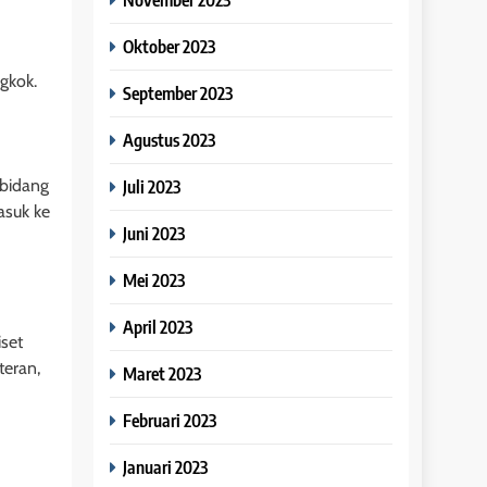
Oktober 2023
ngkok.
September 2023
Agustus 2023
 bidang
Juli 2023
asuk ke
Juni 2023
Mei 2023
April 2023
iset
teran,
Maret 2023
Februari 2023
Januari 2023