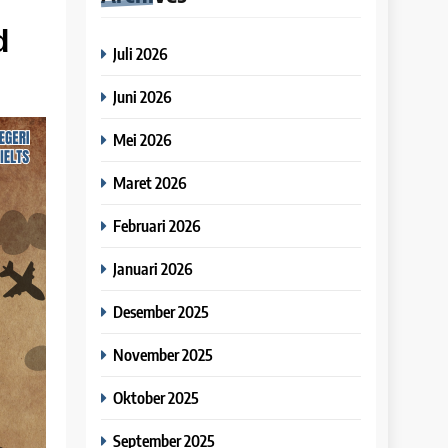
d
Juli 2026
Juni 2026
Mei 2026
Maret 2026
Februari 2026
Januari 2026
Desember 2025
November 2025
Oktober 2025
September 2025