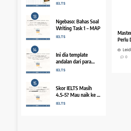
Institute yang udah
COURSE SYLLABUS
IELTS
pada diterima
4
28
beasiswa dan
2
Batch XIX : 10
13
Online IELTS Courses
Syllabus for IELTS
Ngebaso: Bahas Soal
kampus luar negeri?
Oktober – 6
Preparation
Writing Task 1 – MAP
Tapi bingung mulai
LEIDEN INSTITUTE
November 2023
Master
COURSE PERIODS
dari mana? Tentu
COURSE SYLLABUS
IELTS
Perlu 
mulai dari IELTS dulu!
5
29
3
Leid
Batch XVIII – 25
14
Study IELTS Practice
Syllabus for IELTS
Ini dia template
September – 23
0
Practice
andalan dari para
LEIDEN INSTITUTE
Oktober 2023
COURSE PERIODS
Band 9 Tutors untuk
COURSE SYLLABUS
IELTS
IELTS Writing Task 2
6
30
yang bisa kamu
Study IELTS
4
Batch XVII – 11
15
Syllabus for IELTS
Skor IELTS Masih
pakai!
Preparation
September – 9
Preparation
4.5–5? Mau naik ke 7
Oktober 2023
LEIDEN INSTITUTE
COURSE PERIODS
dalam 3 bulan? – Iya,
COURSE SYLLABUS
IELTS
Kamu Bisa!
7
31
5
Batch XVI – 25
16
Online IELTS Courses
IELTS Listening
3 Juta Melayang!
Agustus – 21
Syllabus
jangan sampe deh. Ini
LEIDEN INSTITUTE
September 2023