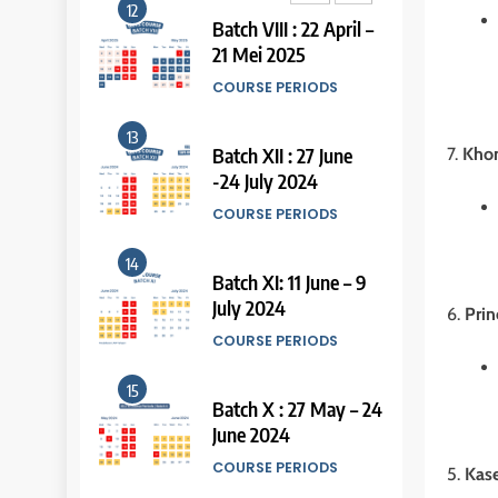
17
12
Batch VIII : 22 April –
44
Proofreading Service
Tipe-tipe Soal dalam
21 Mei 2025
IELTS Writing Task 1
LEIDEN INSTITUTE
COURSE PERIODS
IELTS
18
13
Batch XII : 27 June
7.
Khon
45
Proofreading Service
Mengenal 8 Jenis
-24 July 2024
Visual Data IELTS
LEIDEN INSTITUTE
COURSE PERIODS
Writing
IELTS
19
14
Social Media of
Batch XI: 11 June – 9
46
Tips Tingkatkan
Leiden Institute
July 2024
6.
Prin
Score IELTS Kamu
LEIDEN INSTITUTE
COURSE PERIODS
IELTS
20
15
5
Batch X : 27 May – 24
47
Official IELTS Scores
IELTS Listening
Kesalahan Umum
June 2024
Syllabus
Dalam Mengerjakan
LEIDEN INSTITUTE
COURSE PERIODS
(Preparation)
5.
Kase
Tes IELTS
COURSE SYLLABUS
IELTS