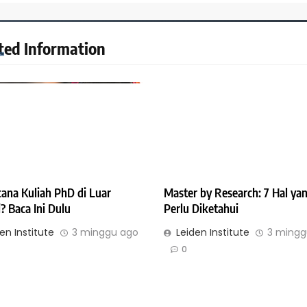
ted Information
ana Kuliah PhD di Luar
Master by Research: 7 Hal ya
? Baca Ini Dulu
Perlu Diketahui
en Institute
3 minggu ago
Leiden Institute
3 mingg
0