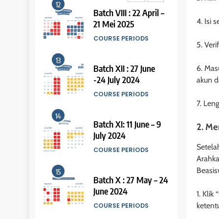
17
12
Batch VIII : 22 April –
44
Proofreading Service
Tipe-tipe Soal dalam
4. Isi
21 Mei 2025
IELTS Writing Task 1
LEIDEN INSTITUTE
COURSE PERIODS
5. Ver
IELTS
18
13
Batch XII : 27 June
45
6. Mas
Proofreading Service
Mengenal 8 Jenis
-24 July 2024
akun 
Visual Data IELTS
LEIDEN INSTITUTE
COURSE PERIODS
Writing
IELTS
7. Len
19
14
Social Media of
Batch XI: 11 June – 9
46
2. Me
Tips Tingkatkan
Leiden Institute
July 2024
Score IELTS Kamu
Setela
LEIDEN INSTITUTE
COURSE PERIODS
IELTS
Arahkan
20
Beasis
15
5
Batch X : 27 May – 24
47
Official IELTS Scores
IELTS Listening
Kesalahan Umum
June 2024
1. Kli
Syllabus
Dalam Mengerjakan
LEIDEN INSTITUTE
ketent
COURSE PERIODS
(Preparation)
Tes IELTS
COURSE SYLLABUS
IELTS