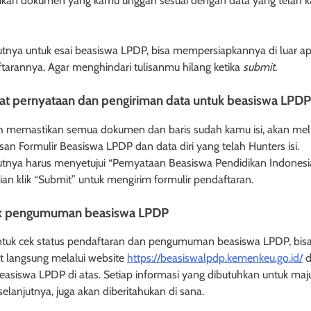
tikan dokumen yang kamu unggah sesuai dengan data yang telah 
utnya untuk esai beasiswa LPDP, bisa mempersiapkannya di luar apl
tarannya. Agar menghindari tulisanmu hilang ketika
submit.
rat pernyataan dan pengiriman data untuk beasiswa LPDP
h memastikan semua dokumen dan baris sudah kamu isi, akan mel
san Formulir Beasiswa LPDP dan data diri yang telah Hunters isi.
utnya harus menyetujui “Pernyataan Beasiswa Pendidikan Indonesi
an klik “Submit” untuk mengirim formulir pendaftaran.
ek pengumuman beasiswa LPDP
tuk cek status pendaftaran dan pengumuman beasiswa LPDP, bis
t langsung melalui website
https://beasiswalpdp.kemenkeu.go.id/
d
easiswa LPDP di atas. Setiap informasi yang dibutuhkan untuk maju
selanjutnya, juga akan diberitahukan di sana.