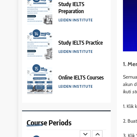
8
Study IELTS
Batch III: 9 Februari –
Preparation
10 Maret 2026
LEIDEN INSTITUTE
COURSE PERIODS
14
9
Batch XVII: 10
Study IELTS Practice
September – 7
LEIDEN INSTITUTE
Oktober 2025
COURSE PERIODS
1. Me
15
10
Batch XVI: 20
Online IELTS Courses
Semua 
Agustus – 17
akun d
LEIDEN INSTITUTE
September 2025
ikuti
st
COURSE PERIODS
16
11
1. Kli
Batch XV : 4 – 29
Online IELTS Course
Agustus 2025
Course
Periods
2. Bua
LEIDEN INSTITUTE
COURSE PERIODS
3. Kli