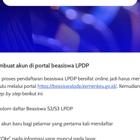
mbuat akun di portal beasiswa LPDP
proses pendaftaran beasiswa LPDP bersifat
online,
jadi harus m
ulu melalui portal
https://beasiswalpdp.kemenkeu.go.id/
.
Kemudian
ep by step
berikut ini:
k kolom daftar Beasiswa S2/S3 LPDP
t akun baru bagi pelamar yang pertama kali mendaftar
k “Oke” pada informasi yang muncul pada layar.