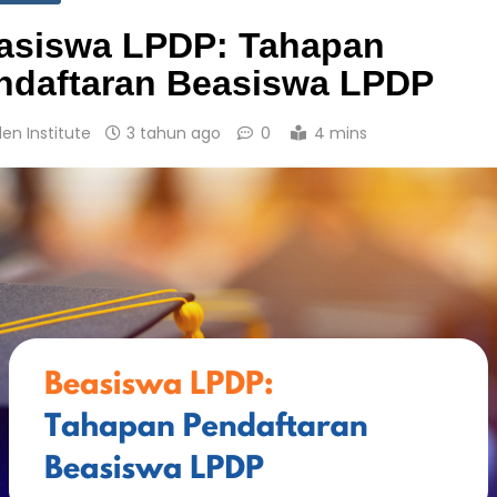
asiswa LPDP: Tahapan
ndaftaran Beasiswa LPDP
den Institute
3 tahun ago
0
4 mins