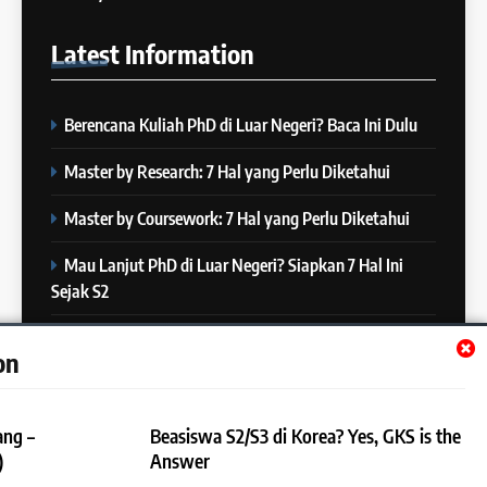
“Kenapa Banyak Orang Gagal
23
di IELTS?”
Latest
Information
Batch XXIII: 18 Desember 2023
IELTS
– 16 Januari 2024
COURSE PERIODS
Berencana Kuliah PhD di Luar Negeri? Baca Ini Dulu
5
Online IELTS Courses
24
Master by Research: 7 Hal yang Perlu Diketahui
Batch XXIII: 12 Desember 2023
IELTS
– 8 Januari 2024
Master by Coursework: 7 Hal yang Perlu Diketahui
COURSE PERIODS
Mau Lanjut PhD di Luar Negeri? Siapkan 7 Hal Ini
6
Sejak S2
MITOS vs FAKTA tentang
25
IELTS
Batch XXII : 27 November – 22
Mau Lanjut S2 di Luar Negeri? Mulai Siapkan 7 Hal Ini
IELTS
on
Desember 2023
Sejak S1
COURSE PERIODS
7
ang –
Beasiswa S2/S3 di Korea? Yes, GKS is the
“3 Kesalahan yang Bikin Skor
26
)
Answer
IELTS Turun 😱”
Batch XXI : 9 November – 6