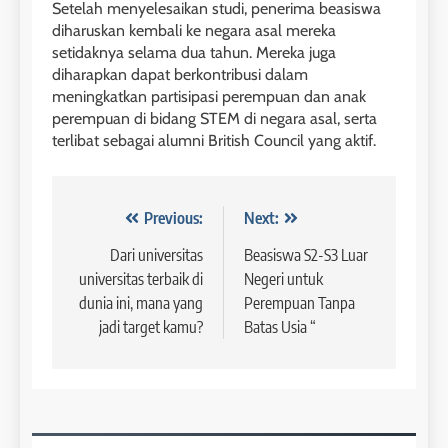
41
Setelah menyelesaikan studi, penerima beasiswa
3
Batch VI : 15 Maret – 13 April
diharuskan kembali ke negara asal mereka
2023
Study IELTS Preparation
setidaknya selama dua tahun. Mereka juga
diharapkan dapat berkontribusi dalam
COURSE PERIODS
LEIDEN INSTITUTE
meningkatkan partisipasi perempuan dan anak
perempuan di bidang STEM di negara asal, serta
42
terlibat sebagai alumni British Council yang aktif.
4
Batch V : 1 – 29 Maret 2023
Online IELTS Courses
COURSE PERIODS
LEIDEN INSTITUTE
Navigasi
Previous:
Next:
pos
Dari universitas
Beasiswa S2-S3 Luar
43
universitas terbaik di
Negeri untuk
5
Batch IV : 15 Februari – 14
dunia ini, mana yang
Perempuan Tanpa
Maret 2023
Study IELTS Practice
jadi target kamu?
Batas Usia “
COURSE PERIODS
LEIDEN INSTITUTE
1
6
Batch XV: 30 July – 27 August