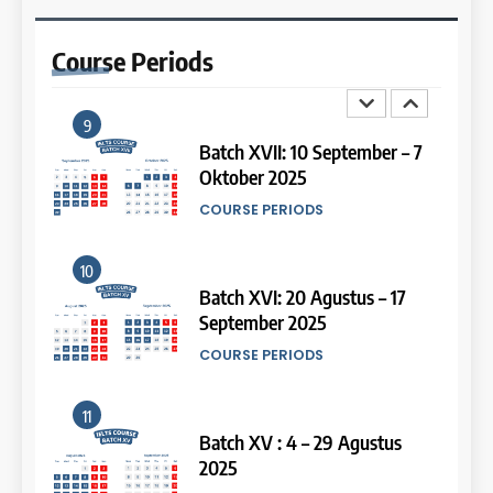
Batch III: 9 Februari – 10 Maret
2026
Study IELTS Preparation
Course
Periods
COURSE PERIODS
LEIDEN INSTITUTE
9
14
Batch XVII: 10 September – 7
Oktober 2025
Study IELTS Practice
COURSE PERIODS
LEIDEN INSTITUTE
10
15
Batch XVI: 20 Agustus – 17
September 2025
Online IELTS Courses
COURSE PERIODS
LEIDEN INSTITUTE
11
16
Batch XV : 4 – 29 Agustus
2025
Online IELTS Course