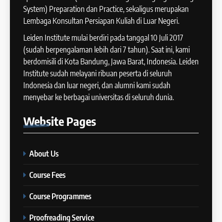
41
System) Preparation dan Practice, sekaligus merupakan
IELTS WRITING: Tips & Cara
Lembaga Konsultan Persiapan Kuliah di Luar Negeri.
13
Meningkatkan Skor
Batch XII : 27 June -24 July
Leiden Institute mulai berdiri pada tanggal 10 Juli 2017
IELTS
2024
(sudah berpengalaman lebih dari 7 tahun). Saat ini, kami
COURSE PERIODS
berdomisili di Kota Bandung, Jawa Barat, Indonesia. Leiden
42
Institute sudah melayani ribuan peserta di seluruh
Cara Membuat Introduction
Indonesia dan luar negeri, dan alumni kami sudah
14
Sentence dalam IELTS Writing
menyebar ke berbagai universitas di seluruh dunia.
Task 1
Batch XI: 11 June – 9 July 2024
IELTS
Website
Pages
COURSE PERIODS
43
Tips Raih Skor Tinggi Reading
About Us
15
IELTS
Batch X : 27 May – 24 June
IELTS
Course Fees
2024
COURSE PERIODS
Course Programmes
44
Tipe-tipe Soal dalam IELTS
Proofreading Service
16