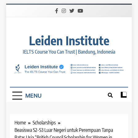
Skip
to
content
Leiden Institute
IELTS Course You Can Trust | Bandung, Indonesia
MENU
Home
Scholarships
Beasiswa S2-S3 Luar Negeri untuk Perempuan Tanpa
Batas Usia “British Council Scholarship for Women in