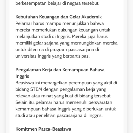
LEIDEN INSTITUTE
berkesempatan belajar di negara tersebut.
Kebutuhan Keuangan dan Gelar Akademik
29
Pelamar harus mampu menunjukkan bahwa
Perbedaan Antara IELTS
mereka memerlukan dukungan keuangan untuk
Preparation dan IELTS Practice
melanjutkan studi di Inggris. Mereka juga harus
memiliki gelar sarjana yang memungkinkan mereka
LEIDEN INSTITUTE
untuk diterima di program pascasarjana di
universitas Inggris yang berpartisipasi.
1
Pengalaman Kerja dan Kemampuan Bahasa
Online IELTS Courses
Inggris
LEIDEN INSTITUTE
Beasiswa ini menargetkan perempuan yang aktif di
bidang STEM dengan pengalaman kerja yang
relevan atau minat yang kuat di bidang tersebut.
40
2
Batch VII : 31 Maret – 28 April
Selain itu, pelamar harus memenuhi persyaratan
🎓 ScholarPath by Leiden
kemampuan bahasa Inggris yang diperlukan untuk
2023
Institute
studi atau penelitian pascasarjana di Inggris.
COURSE PERIODS
LEIDEN INSTITUTE
Komitmen Pasca-Beasiswa