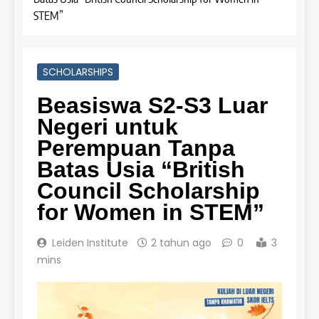
STEM”
SCHOLARSHIPS
Beasiswa S2-S3 Luar
Negeri untuk
Perempuan Tanpa
Batas Usia “British
Council Scholarship
for Women in STEM”
Leiden Institute
2 tahun ago
0
3
mins