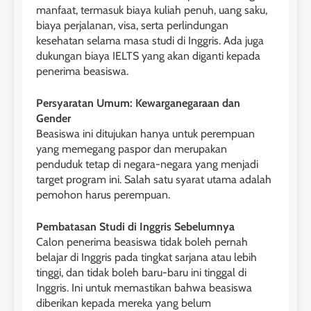
manfaat, termasuk biaya kuliah penuh, uang saku,
biaya perjalanan, visa, serta perlindungan
kesehatan selama masa studi di Inggris. Ada juga
dukungan biaya IELTS yang akan diganti kepada
penerima beasiswa.
26
Nilai Peserta Kursus IELTS
Persyaratan Umum: Kewarganegaraan dan
Online
Gender
Beasiswa ini ditujukan hanya untuk perempuan
LEIDEN INSTITUTE
yang memegang paspor dan merupakan
penduduk tetap di negara-negara yang menjadi
27
target program ini. Salah satu syarat utama adalah
Daftar Peserta Kursus IELTS
pemohon harus perempuan.
Online
Pembatasan Studi di Inggris Sebelumnya
LEIDEN INSTITUTE
Calon penerima beasiswa tidak boleh pernah
belajar di Inggris pada tingkat sarjana atau lebih
28
tinggi, dan tidak boleh baru-baru ini tinggal di
Inggris. Ini untuk memastikan bahwa beasiswa
Jadwal Kursus IELTS Online
diberikan kepada mereka yang belum