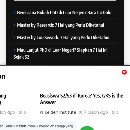
COURSE PERIODS
Berencana Kuliah PhD di Luar Negeri? Baca Ini Dulu
5
Online IELTS Courses
24
Master by Research: 7 Hal yang Perlu Diketahui
Batch XXIII: 12 Desember 2023
IELTS
– 8 Januari 2024
Master by Coursework: 7 Hal yang Perlu Diketahui
COURSE PERIODS
Mau Lanjut PhD di Luar Negeri? Siapkan 7 Hal Ini
6
Sejak S2
MITOS vs FAKTA tentang
25
IELTS
Batch XXII : 27 November – 22
Mau Lanjut S2 di Luar Negeri? Mulai Siapkan 7 Hal Ini
IELTS
on
Desember 2023
Sejak S1
COURSE PERIODS
7
ang –
Beasiswa S2/S3 di Korea? Yes, GKS is the
“3 Kesalahan yang Bikin Skor
26
)
Answer
IELTS Turun 😱”
Batch XXI : 9 November – 6
IELTS
lan ago
Leiden Institute
7 bulan ago
0
0
Desember 2023
COURSE PERIODS
© Leiden Institute | All Rights Reserved 2023 | Powered By
an Leiden Institute melalui nomor WhatsApp yang
, GKS is the
8