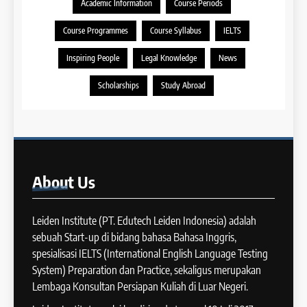
Academic Information
Course Periods
Pertanyaan & Topik Yang
10
Mungkin Muncul Dalam
29
Course Programmes
Course Syllabus
IELTS
Batch XVI: 20 Agustus – 17
Speaking Test IELTS
Perbedaan Antara IELTS
IELTS
September 2025
Preparation dan IELTS Practice
Inspiring People
Legal Knowledge
News
COURSE PERIODS
LEIDEN INSTITUTE
39
Scholarships
Study Abroad
Tips Meningkatkan IELTS
11
Speaking
Batch XV : 4 – 29 Agustus
IELTS
2025
COURSE PERIODS
40
About
Us
Panduan Persiapan Tes IELTS
12
Speaking
Batch VIII : 22 April – 21 Mei
Leiden Institute (PT. Edutech Leiden Indonesia) adalah
IELTS
2025
sebuah Start-up di bidang bahasa Bahasa Inggris,
COURSE PERIODS
spesialisasi IELTS (International English Language Testing
41
System) Preparation dan Practice, sekaligus merupakan
IELTS WRITING: Tips & Cara
Lembaga Konsultan Persiapan Kuliah di Luar Negeri.
13
Meningkatkan Skor
Batch XII : 27 June -24 July