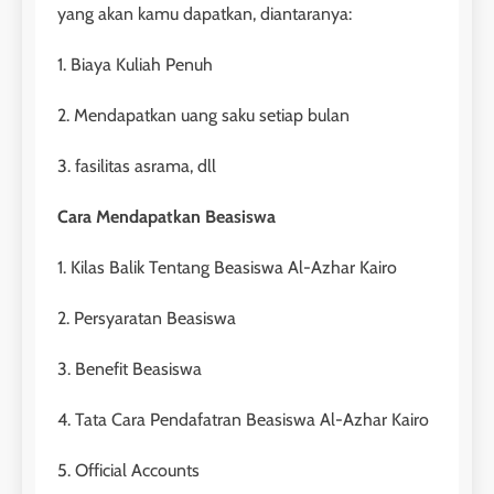
yang akan kamu dapatkan, diantaranya:
26
1. Biaya Kuliah Penuh
Nilai Peserta Kursus IELTS
Online
2. Mendapatkan uang saku setiap bulan
LEIDEN INSTITUTE
3. fasilitas asrama, dll
27
Cara Mendapatkan Beasiswa
Daftar Peserta Kursus IELTS
Online
1. Kilas Balik Tentang Beasiswa Al-Azhar Kairo
LEIDEN INSTITUTE
2. Persyaratan Beasiswa
28
3. Benefit Beasiswa
Jadwal Kursus IELTS Online
4. Tata Cara Pendafatran Beasiswa Al-Azhar Kairo
LEIDEN INSTITUTE
5. Official Accounts
29