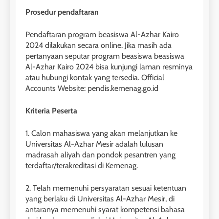
Perbedaan Antara IELTS
Prosedur pendaftaran
Preparation dan IELTS Practice
Pendaftaran program beasiswa Al-Azhar Kairo
LEIDEN INSTITUTE
2024 dilakukan secara online. Jika masih ada
pertanyaan seputar program beasiswa beasiswa
1
Al-Azhar Kairo 2024 bisa kunjungi laman resminya
atau hubungi kontak yang tersedia. Official
Online IELTS Courses
Accounts Website: pendis.kemenag.go.id
LEIDEN INSTITUTE
Kriteria Peserta
40
2
Batch VII : 31 Maret – 28 April
1. Calon mahasiswa yang akan melanjutkan ke
🎓 ScholarPath by Leiden
Universitas Al-Azhar Mesir adalah lulusan
2023
Institute
madrasah aliyah dan pondok pesantren yang
COURSE PERIODS
terdaftar/terakreditasi di Kemenag.
LEIDEN INSTITUTE
41
2. Telah memenuhi persyaratan sesuai ketentuan
3
Batch VI : 15 Maret – 13 April
yang berlaku di Universitas Al-Azhar Mesir, di
2023
Study IELTS Preparation
antaranya memenuhi syarat kompetensi bahasa