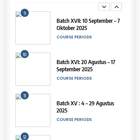
9
14
Batch XVII: 10 September – 7
Oktober 2025
Study IELTS Practice
COURSE PERIODS
LEIDEN INSTITUTE
10
15
Batch XVI: 20 Agustus – 17
September 2025
Online IELTS Courses
COURSE PERIODS
LEIDEN INSTITUTE
11
16
Batch XV : 4 – 29 Agustus
2025
Online IELTS Course
COURSE PERIODS
LEIDEN INSTITUTE
44
Tipe-tipe Soal dalam IELTS
12
Writing Task 1