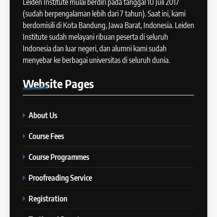
Leiden Institute mulai berdiri pada tanggal 10 Juli 2017
IELTS
2024
(sudah berpengalaman lebih dari 7 tahun). Saat ini, kami
COURSE PERIODS
berdomisili di Kota Bandung, Jawa Barat, Indonesia. Leiden
42
Institute sudah melayani ribuan peserta di seluruh
Cara Membuat Introduction
Indonesia dan luar negeri, dan alumni kami sudah
14
Sentence dalam IELTS Writing
menyebar ke berbagai universitas di seluruh dunia.
Task 1
Batch XI: 11 June – 9 July 2024
IELTS
Website
Pages
COURSE PERIODS
43
Tips Raih Skor Tinggi Reading
About Us
15
IELTS
Batch X : 27 May – 24 June
IELTS
Course Fees
2024
COURSE PERIODS
Course Programmes
44
Tipe-tipe Soal dalam IELTS
Proofreading Service
16
Writing Task 1
Batch IX: 13 May – 10 June
IELTS
Registration
2024
COURSE PERIODS