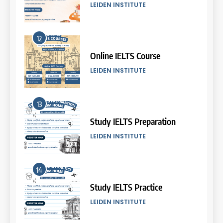
COURSE PERIODS
LEIDEN INSTITUTE
7
12
Batch IV: 25 Februari – 31
Maret 2026
Online IELTS Course
COURSE PERIODS
LEIDEN INSTITUTE
8
13
Batch III: 9 Februari – 10 Maret
2026
Study IELTS Preparation
COURSE PERIODS
LEIDEN INSTITUTE
9
14
Batch XVII: 10 September – 7
Oktober 2025
Study IELTS Practice
COURSE PERIODS
LEIDEN INSTITUTE