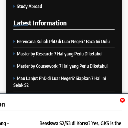
6
Study Abroad
MITOS vs FAKTA tentang
25
IELTS
Latest
Information
Batch XXII : 27 November – 22
IELTS
Desember 2023
COURSE PERIODS
Berencana Kuliah PhD di Luar Negeri? Baca Ini Dulu
7
“3 Kesalahan yang Bikin Skor
26
Master by Research: 7 Hal yang Perlu Diketahui
IELTS Turun 😱”
Batch XXI : 9 November – 6
IELTS
Desember 2023
Master by Coursework: 7 Hal yang Perlu Diketahui
COURSE PERIODS
Mau Lanjut PhD di Luar Negeri? Siapkan 7 Hal Ini
8
Sejak S2
4 Skill yang Diuji di IELTS
27
(Nomor 3 Sering Diremehin!)
Batch XX : 25 Oktober – 21
Mau Lanjut S2 di Luar Negeri? Mulai Siapkan 7 Hal Ini
IELTS
on
November 2023
Sejak S1
COURSE PERIODS
9
ang –
Beasiswa S2/S3 di Korea? Yes, GKS is the
10 Tips Mempersiapkan
28