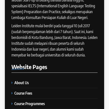
COURSE PERIODS
spesialisasi IELTS (International English Language Testing
43
System) Preparation dan Practice, sekaligus merupakan
Tips Raih Skor Tinggi Reading
Lembaga Konsultan Persiapan Kuliah di Luar Negeri.
15
IELTS
Batch X : 27 May – 24 June
Leiden Institute mulai berdiri pada tanggal 10 Juli 2017
IELTS
2024
(sudah berpengalaman lebih dari 7 tahun). Saat ini, kami
COURSE PERIODS
berdomisili di Kota Bandung, Jawa Barat, Indonesia. Leiden
44
Institute sudah melayani ribuan peserta di seluruh
Tipe-tipe Soal dalam IELTS
Indonesia dan luar negeri, dan alumni kami sudah
16
Writing Task 1
menyebar ke berbagai universitas di seluruh dunia.
Batch IX: 13 May – 10 June
IELTS
2024
Website
Pages
COURSE PERIODS
45
Mengenal 8 Jenis Visual Data
About Us
17
IELTS Writing
Batch VIII: 18 April 2024 – 17
IELTS
Course Fees
Mei 2024
COURSE PERIODS
Course Programmes
46