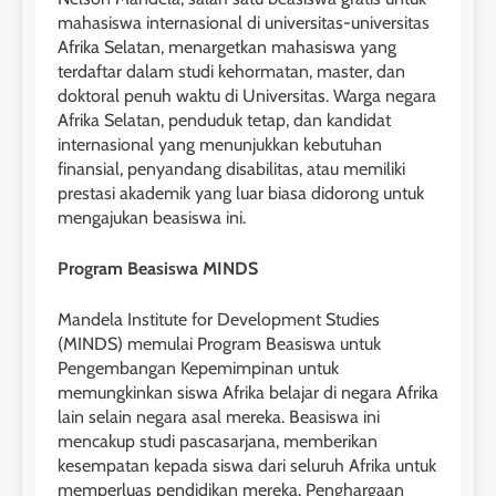
mahasiswa internasional di universitas-universitas
27
Afrika Selatan, menargetkan mahasiswa yang
Daftar Peserta Kursus IELTS
terdaftar dalam studi kehormatan, master, dan
Online
doktoral penuh waktu di Universitas. Warga negara
LEIDEN INSTITUTE
Afrika Selatan, penduduk tetap, dan kandidat
internasional yang menunjukkan kebutuhan
finansial, penyandang disabilitas, atau memiliki
28
prestasi akademik yang luar biasa didorong untuk
Jadwal Kursus IELTS Online
mengajukan beasiswa ini.
LEIDEN INSTITUTE
Program Beasiswa MINDS
29
Mandela Institute for Development Studies
Perbedaan Antara IELTS
(MINDS) memulai Program Beasiswa untuk
Preparation dan IELTS Practice
Pengembangan Kepemimpinan untuk
memungkinkan siswa Afrika belajar di negara Afrika
LEIDEN INSTITUTE
lain selain negara asal mereka. Beasiswa ini
mencakup studi pascasarjana, memberikan
1
kesempatan kepada siswa dari seluruh Afrika untuk
memperluas pendidikan mereka. Penghargaan