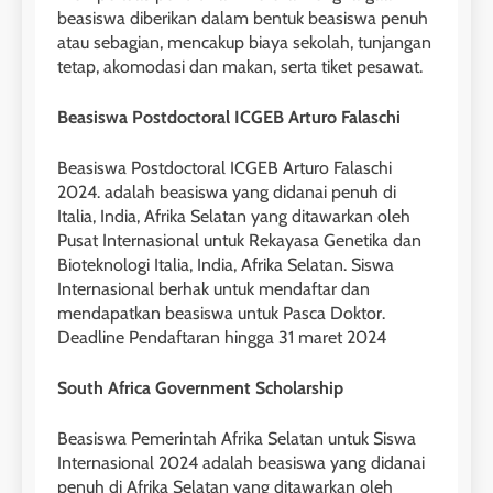
Online IELTS Courses
beasiswa diberikan dalam bentuk beasiswa penuh
LEIDEN INSTITUTE
atau sebagian, mencakup biaya sekolah, tunjangan
tetap, akomodasi dan makan, serta tiket pesawat.
40
2
Beasiswa Postdoctoral ICGEB Arturo Falaschi
Batch VII : 31 Maret – 28 April
🎓 ScholarPath by Leiden
2023
Institute
Beasiswa Postdoctoral ICGEB Arturo Falaschi
COURSE PERIODS
2024. adalah beasiswa yang didanai penuh di
LEIDEN INSTITUTE
Italia, India, Afrika Selatan yang ditawarkan oleh
Pusat Internasional untuk Rekayasa Genetika dan
41
3
Bioteknologi Italia, India, Afrika Selatan. Siswa
Batch VI : 15 Maret – 13 April
Internasional berhak untuk mendaftar dan
2023
Study IELTS Preparation
mendapatkan beasiswa untuk Pasca Doktor.
COURSE PERIODS
LEIDEN INSTITUTE
Deadline Pendaftaran hingga 31 maret 2024
South Africa Government Scholarship
42
4
Batch V : 1 – 29 Maret 2023
Online IELTS Courses
Beasiswa Pemerintah Afrika Selatan untuk Siswa
COURSE PERIODS
Internasional 2024 adalah beasiswa yang didanai
LEIDEN INSTITUTE
penuh di Afrika Selatan yang ditawarkan oleh