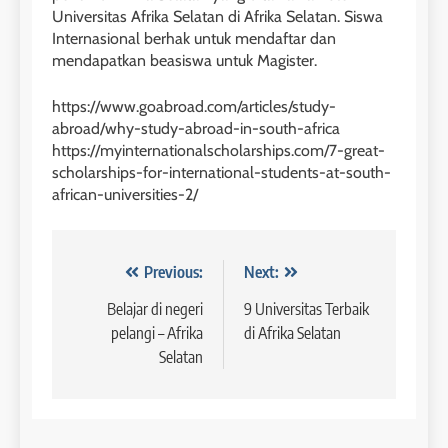
Universitas Afrika Selatan di Afrika Selatan. Siswa
43
Internasional berhak untuk mendaftar dan
5
Batch IV : 15 Februari – 14
mendapatkan beasiswa untuk Magister.
Maret 2023
Study IELTS Practice
https://www.goabroad.com/articles/study-
COURSE PERIODS
LEIDEN INSTITUTE
abroad/why-study-abroad-in-south-africa
https://myinternationalscholarships.com/7-great-
1
scholarships-for-international-students-at-south-
6
Batch XV: 30 July – 27 August
african-universities-2/
2026
Study IELTS Preparation
COURSE PERIODS
LEIDEN INSTITUTE
Navigasi
Previous:
Next:
2
pos
Belajar di negeri
9 Universitas Terbaik
7
Batch XIV: 15 July – 14 August
pelangi – Afrika
di Afrika Selatan
2026
Online IELTS Courses
Selatan
COURSE PERIODS
LEIDEN INSTITUTE
3
8