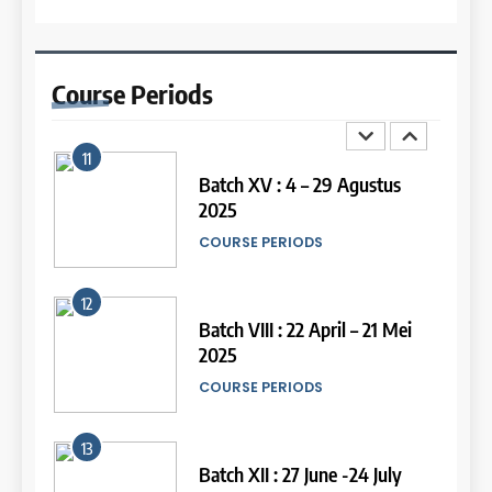
10
15
Batch XVI: 20 Agustus – 17
September 2025
Online IELTS Courses
Course
Periods
COURSE PERIODS
LEIDEN INSTITUTE
11
16
Batch XV : 4 – 29 Agustus
2025
Online IELTS Course
COURSE PERIODS
LEIDEN INSTITUTE
44
Tipe-tipe Soal dalam IELTS
12
Writing Task 1
17
Batch VIII : 22 April – 21 Mei
IELTS
2025
Proofreading Service
COURSE PERIODS
LEIDEN INSTITUTE
45
Mengenal 8 Jenis Visual Data
13
IELTS Writing
18
Batch XII : 27 June -24 July
IELTS