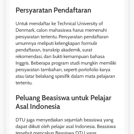
Persyaratan Pendaftaran
26
Nilai Peserta Kursus IELTS
Untuk mendaftar ke Technical University of
Online
Denmark, calon mahasiswa harus memenuhi
LEIDEN INSTITUTE
persyaratan tertentu. Persyaratan pendaftaran
umumnya meliputi kelengkapan formulir
pendaftaran, transkrip akademik, surat
27
rekomendasi, dan bukti kemampuan bahasa
Daftar Peserta Kursus IELTS
Inggris. Beberapa program studi mungkin memiliki
Online
persyaratan tambahan, seperti portofolio karya
LEIDEN INSTITUTE
atau latar belakang spesifik dalam mata pelajaran
tertentu.
28
Peluang Beasiswa untuk Pelajar
Jadwal Kursus IELTS Online
Asal Indonesia
LEIDEN INSTITUTE
DTU juga menyediakan sejumlah beasiswa yang
dapat diikuti oleh pelajar asal Indonesia. Beasiswa
29
tersebut mencakup Beasiswa DTU yang