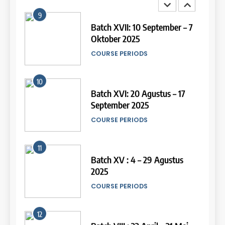
9
14
Batch XVII: 10 September – 7
Oktober 2025
Study IELTS Practice
COURSE PERIODS
LEIDEN INSTITUTE
10
15
Batch XVI: 20 Agustus – 17
September 2025
Online IELTS Courses
COURSE PERIODS
LEIDEN INSTITUTE
11
16
Batch XV : 4 – 29 Agustus
2025
Online IELTS Course
COURSE PERIODS
LEIDEN INSTITUTE
44
Tipe-tipe Soal dalam IELTS
12
Writing Task 1
17