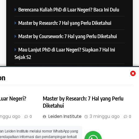
COURSE PERIODS
Berencana Kuliah PhD di Luar Negeri? Baca Ini Dulu
5
Online IELTS Courses
24
Master by Research: 7 Hal yang Perlu Diketahui
Batch XXIII: 12 Desember 2023
IELTS
– 8 Januari 2024
Master by Coursework: 7 Hal yang Perlu Diketahui
COURSE PERIODS
Mau Lanjut PhD di Luar Negeri? Siapkan 7 Hal Ini
6
Sejak S2
MITOS vs FAKTA tentang
25
IELTS
Batch XXII : 27 November – 22
Mau Lanjut S2 di Luar Negeri? Mulai Siapkan 7 Hal Ini
IELTS
on
Desember 2023
Sejak S1
COURSE PERIODS
7
Luar Negeri?
Master by Research: 7 Hal yang Perlu
“3 Kesalahan yang Bikin Skor
26
Diketahui
IELTS Turun 😱”
Batch XXI : 9 November – 6
IELTS
inggu ago
Leiden Institute
3 minggu ago
0
0
Desember 2023
COURSE PERIODS
© Leiden Institute | All Rights Reserved 2023 | Powered By
an Leiden Institute melalui nomor WhatsApp yang
Hal yang Perlu
8
.
BlazeThemes
 mendapatkan informasi dan pendampingan terkait