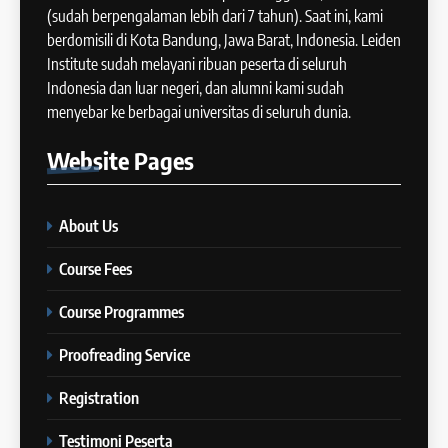
2024
(sudah berpengalaman lebih dari 7 tahun). Saat ini, kami
COURSE PERIODS
berdomisili di Kota Bandung, Jawa Barat, Indonesia. Leiden
42
Institute sudah melayani ribuan peserta di seluruh
Cara Membuat Introduction
Indonesia dan luar negeri, dan alumni kami sudah
14
Sentence dalam IELTS Writing
menyebar ke berbagai universitas di seluruh dunia.
Task 1
Batch XI: 11 June – 9 July 2024
IELTS
Website
Pages
COURSE PERIODS
43
Tips Raih Skor Tinggi Reading
About Us
15
IELTS
Batch X : 27 May – 24 June
IELTS
Course Fees
2024
COURSE PERIODS
Course Programmes
44
Tipe-tipe Soal dalam IELTS
Proofreading Service
16
Writing Task 1
Batch IX: 13 May – 10 June
IELTS
Registration
2024
COURSE PERIODS
Testimoni Peserta