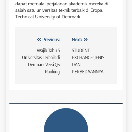
dapat memulai perjalanan akademik mereka di
salah satu universitas teknik terbaik di Eropa,
42
Technical University of Denmark.
4
Batch V : 1 – 29 Maret 2023
Online IELTS Courses
COURSE PERIODS
LEIDEN INSTITUTE
Navigasi
Previous:
Next:
pos
Wajib Tahu 5
STUDENT
43
Universitas Terbaik di
EXCHANGE: JENIS
5
Batch IV : 15 Februari – 14
Denmark Versi QS
DAN
Maret 2023
Study IELTS Practice
Ranking
PERBEDAANNYA
COURSE PERIODS
LEIDEN INSTITUTE
1
6
Batch XV: 30 July – 27 August
2026
Study IELTS Preparation
COURSE PERIODS
LEIDEN INSTITUTE