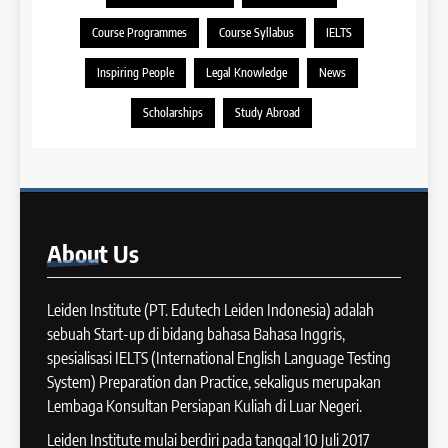
10
Mungkin Muncul Dalam
29
Course Programmes
Course Syllabus
IELTS
Batch XVI: 20 Agustus – 17
Speaking Test IELTS
Perbedaan Antara IELTS
IELTS
September 2025
Preparation dan IELTS Practice
Inspiring People
Legal Knowledge
News
COURSE PERIODS
LEIDEN INSTITUTE
39
Scholarships
Study Abroad
Tips Meningkatkan IELTS
11
Speaking
Batch XV : 4 – 29 Agustus
IELTS
2025
COURSE PERIODS
40
About
Us
Panduan Persiapan Tes IELTS
12
Speaking
Batch VIII : 22 April – 21 Mei
Leiden Institute (PT. Edutech Leiden Indonesia) adalah
IELTS
2025
sebuah Start-up di bidang bahasa Bahasa Inggris,
COURSE PERIODS
spesialisasi IELTS (International English Language Testing
41
System) Preparation dan Practice, sekaligus merupakan
IELTS WRITING: Tips & Cara
Lembaga Konsultan Persiapan Kuliah di Luar Negeri.
13
Meningkatkan Skor
Batch XII : 27 June -24 July
Leiden Institute mulai berdiri pada tanggal 10 Juli 2017
IELTS