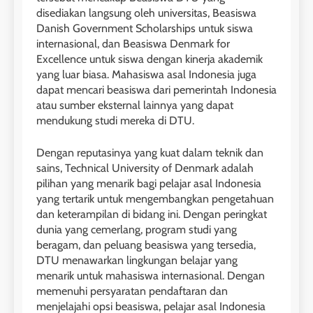
Perbedaan Antara IELTS
disediakan langsung oleh universitas, Beasiswa
Preparation dan IELTS Practice
Danish Government Scholarships untuk siswa
internasional, dan Beasiswa Denmark for
LEIDEN INSTITUTE
Excellence untuk siswa dengan kinerja akademik
yang luar biasa. Mahasiswa asal Indonesia juga
1
dapat mencari beasiswa dari pemerintah Indonesia
atau sumber eksternal lainnya yang dapat
Online IELTS Courses
mendukung studi mereka di DTU.
LEIDEN INSTITUTE
Dengan reputasinya yang kuat dalam teknik dan
40
sains, Technical University of Denmark adalah
2
Batch VII : 31 Maret – 28 April
pilihan yang menarik bagi pelajar asal Indonesia
🎓 ScholarPath by Leiden
2023
yang tertarik untuk mengembangkan pengetahuan
Institute
dan keterampilan di bidang ini. Dengan peringkat
COURSE PERIODS
dunia yang cemerlang, program studi yang
LEIDEN INSTITUTE
beragam, dan peluang beasiswa yang tersedia,
41
DTU menawarkan lingkungan belajar yang
3
Batch VI : 15 Maret – 13 April
menarik untuk mahasiswa internasional. Dengan
2023
Study IELTS Preparation
memenuhi persyaratan pendaftaran dan
menjelajahi opsi beasiswa, pelajar asal Indonesia
COURSE PERIODS
LEIDEN INSTITUTE