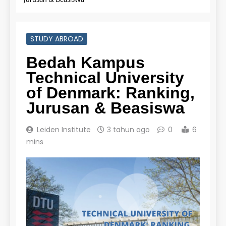
STUDY ABROAD
Bedah Kampus
Technical University
of Denmark: Ranking,
Jurusan & Beasiswa
Leiden Institute
3 tahun ago
0
6
mins