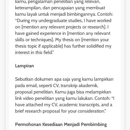
kamu, pengalaman penelitian yang relevan,
Online
keterampilan, dan pencapaian yang membuat
LEIDEN INSTITUTE
kamu layak untuk menjadi bimbingannya. Contoh:
“During my undergraduate studies, I have worked
on [mention any relevant projects or research]. I
27
have gained experience in [mention any relevant
Daftar Peserta Kursus IELTS
skills or techniques]. My thesis on [mention your
Online
thesis topic if applicable] has further solidified my
LEIDEN INSTITUTE
interest in this field.”
Lampiran
28
Jadwal Kursus IELTS Online
Sebutkan dokumen apa saja yang kamu lampirkan
LEIDEN INSTITUTE
pada email, seperti CV, transkrip akademik,
proposal penelitian. Kamu juga bisa melampirkan
link video penelitian yang kamu lakukan. Contoh: “I
29
have attached my CV, academic transcripts, and a
Perbedaan Antara IELTS
brief research proposal for your consideration.”
Preparation dan IELTS Practice
Permohonan Kesediaan Menjadi Pembimbing
LEIDEN INSTITUTE