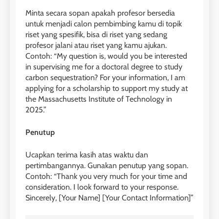
Minta secara sopan apakah profesor bersedia
1
untuk menjadi calon pembimbing kamu di topik
riset yang spesifik, bisa di riset yang sedang
Online IELTS Courses
profesor jalani atau riset yang kamu ajukan.
LEIDEN INSTITUTE
Contoh: “My question is, would you be interested
in supervising me for a doctoral degree to study
carbon sequestration? For your information, I am
40
2
applying for a scholarship to support my study at
Batch VII : 31 Maret – 28 April
🎓 ScholarPath by Leiden
the Massachusetts Institute of Technology in
2023
Institute
2025.”
COURSE PERIODS
LEIDEN INSTITUTE
Penutup
41
3
Batch VI : 15 Maret – 13 April
Ucapkan terima kasih atas waktu dan
pertimbangannya. Gunakan penutup yang sopan.
2023
Study IELTS Preparation
Contoh: “Thank you very much for your time and
COURSE PERIODS
LEIDEN INSTITUTE
consideration. I look forward to your response.
Sincerely, [Your Name] [Your Contact Information]”
42
4