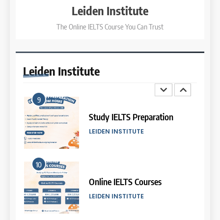
COURSE PERIODS
LEIDEN INSTITUTE
Leiden Institute
The Online IELTS Course You Can Trust
3
8
Batch XI: 8 June – 6 July 2026
Study IELTS Practice
COURSE PERIODS
LEIDEN INSTITUTE
Leiden
Institute
4
9
Batch IX: 11 May – 15 June
2026
Study IELTS Preparation
COURSE PERIODS
LEIDEN INSTITUTE
5
10
Batch VII: 8 April – 6 May
2026
Online IELTS Courses
COURSE PERIODS
LEIDEN INSTITUTE