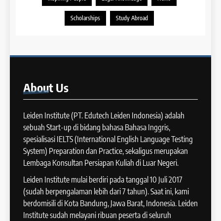
COURSE PERIODS
LEIDEN INSTITUTE
39
Scholarships
Study Abroad
Tips Meningkatkan IELTS
11
Speaking
Batch XV : 4 – 29 Agustus
IELTS
2025
COURSE PERIODS
40
About
Us
Panduan Persiapan Tes IELTS
12
Speaking
Batch VIII : 22 April – 21 Mei
Leiden Institute (PT. Edutech Leiden Indonesia) adalah
IELTS
2025
sebuah Start-up di bidang bahasa Bahasa Inggris,
COURSE PERIODS
spesialisasi IELTS (International English Language Testing
41
System) Preparation dan Practice, sekaligus merupakan
IELTS WRITING: Tips & Cara
Lembaga Konsultan Persiapan Kuliah di Luar Negeri.
13
Meningkatkan Skor
Batch XII : 27 June -24 July
Leiden Institute mulai berdiri pada tanggal 10 Juli 2017
IELTS
2024
(sudah berpengalaman lebih dari 7 tahun). Saat ini, kami
COURSE PERIODS
berdomisili di Kota Bandung, Jawa Barat, Indonesia. Leiden
42
Institute sudah melayani ribuan peserta di seluruh