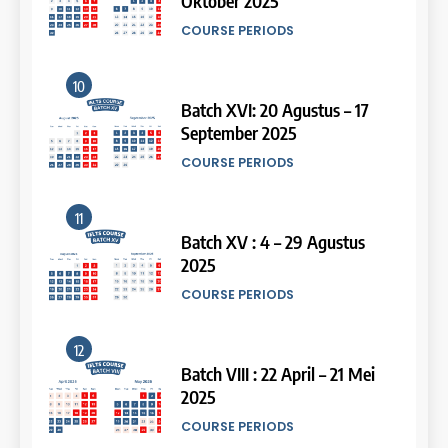
Oktober 2025
Study IELTS Practice
COURSE PERIODS
LEIDEN INSTITUTE
10
15
Batch XVI: 20 Agustus – 17
September 2025
Online IELTS Courses
COURSE PERIODS
LEIDEN INSTITUTE
11
16
Batch XV : 4 – 29 Agustus
2025
Online IELTS Course
COURSE PERIODS
LEIDEN INSTITUTE
44
Tipe-tipe Soal dalam IELTS
12
Writing Task 1
17
Batch VIII : 22 April – 21 Mei
IELTS
2025
Proofreading Service
COURSE PERIODS
LEIDEN INSTITUTE
45