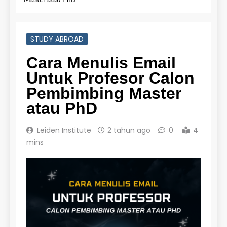
STUDY ABROAD
Cara Menulis Email
Untuk Profesor Calon
Pembimbing Master
atau PhD
Leiden Institute
2 tahun ago
0
4
mins