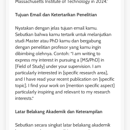
Massachusetts Institute of Technology in 2024.”
Tujuan Email dan Ketertarikan Penelitian
Nyatakan dengan jelas tujuan email kamu.
Sebutkan bahwa kamu tertarik untuk melanjutkan
studi Master atau PhD kamu dan bergabung
dengan penelitian profesor yang kamu ingin
dibimbing olehnya. Contoh: “I am writing to
express my interest in pursuing a [MS/PhD] in
[Field of Study] under your supervision. I am
particularly interested in [specific research area],
and I have read your recent publication on [specific
topic]. I find your work on [mention specific aspect]
particularly inspiring and relevant to my research
interests.“
Latar Belakang Akademik dan Keterampilan
26
Sebutkan secara singkat latar belakang akademik
Nilai Peserta Kursus IELTS