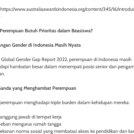
 https://www.australiaawardsindonesia.org/content/345/16/introduc
e
Perempuan Butuh Prioritas dalam Beasiswa?
ngan Gender di Indonesia Masih Nyata
 Global Gender Gap Report 2022, perempuan di Indonesia masih
api hambatan besar dalam menempati posisi senior dan pengam
an.
Ganda yang Menghambat Perempuan
perempuan menghadapi triple burden dalam kehidupan mereka:
anggung jawab di tempat kerja
eban mengurus rumah tangga
ekanan norma sosial yang membatasi akses ke pendidikan dan kar