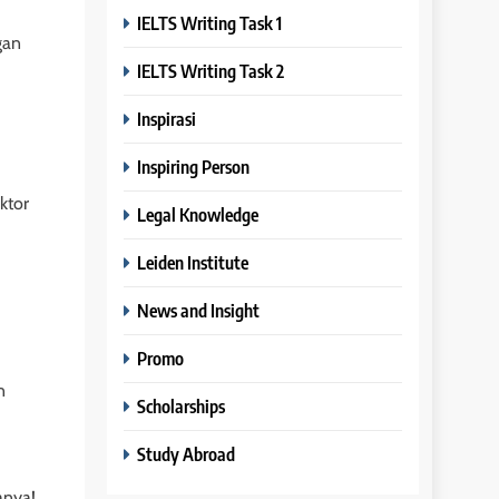
IELTS Writing Task 1
gan
IELTS Writing Task 2
Inspirasi
Inspiring Person
ktor
Legal Knowledge
Leiden Institute
News and Insight
Promo
n
Scholarships
Study Abroad
anya!