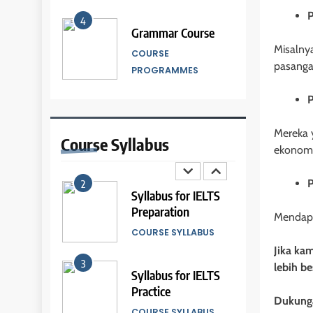
24
P
19
4
Terms and
1
Batch VI: 15 Maret
4
Grammar Course
Syllabus for IELTS
“Kenapa Banyak
Conditions
2024 – 22 April 2024
Misalny
Practice
COURSE
Orang Gagal di
LEIDEN INSTITUTE
pasang
COURSE PERIODS
IELTS?”
PROGRAMMES
COURSE SYLLABUS
IELTS
25
20
P
Penyesuaian Biaya
2
Batch VI: 15 Maret –
5
Syllabus for IELTS
Online IELTS
Kursus IELTS di
17 April 2024
Preparation
Mereka 
Courses
Leiden Institute
Course
Syllabus
LEIDEN INSTITUTE
COURSE PERIODS
ekonom
Tahun 2023
COURSE SYLLABUS
IELTS
26
21
P
Nilai Peserta Kursus
3
Batch V: 28 Februari
6
Syllabus for IELTS
MITOS vs FAKTA
IELTS Online
2024 – 27 Maret
Practice
tentang IELTS
Mendapa
2024
LEIDEN INSTITUTE
COURSE PERIODS
COURSE SYLLABUS
IELTS
Jika ka
27
22
Daftar Peserta
4
Batch II: 15 Januari
lebih be
7
Syllabus for IELTS
“3 Kesalahan yang
Kursus IELTS Online
2024 – 12 Februari
Preparation
Bikin Skor IELTS
2024
Dukunga
LEIDEN INSTITUTE
COURSE PERIODS
Turun 😱”
COURSE SYLLABUS