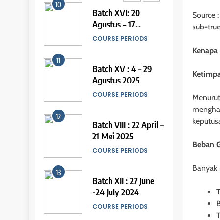
16
11
Batch XV : 4 – 29
Online IELTS Course
Source :
Agustus 2025
sub=tru
LEIDEN INSTITUTE
COURSE PERIODS
Kenapa 
17
12
Proofreading
Batch VIII : 22 April –
44
Ketimpa
Tipe-tipe Soal dalam
Service
21 Mei 2025
IELTS Writing Task 1
LEIDEN INSTITUTE
COURSE PERIODS
Menurut
IELTS
menghad
18
13
keputus
Proofreading
Batch XII : 27 June
45
Mengenal 8 Jenis
Service
-24 July 2024
Visual Data IELTS
Beban 
LEIDEN INSTITUTE
COURSE PERIODS
Writing
IELTS
Banyak 
19
14
Social Media of
Batch XI: 11 June – 9
46
Tips Tingkatkan
Leiden Institute
July 2024
T
Score IELTS Kamu
B
LEIDEN INSTITUTE
COURSE PERIODS
IELTS
T