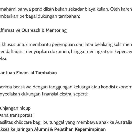
ahami bahwa pendidikan bukan sekadar biaya kuliah. Oleh karena
berikan berbagai dukungan tambahan:
ffirmative Outreach & Mentoring
 khusus untuk membantu perempuan dari latar belakang sulit m
pendaftaran, menyiapkan dokumen, hingga meningkatkan kepercaya
ksi.
antuan Finansial Tambahan
nerima beasiswa dengan tanggungan keluarga atau kondisi ekonomi 
ediakan dukungan finansial ekstra, seperti:
unjangan hidup
ana transportasi
asilitas childcare bagi ibu tunggal yang membawa anak ke Australi
kses ke Jaringan Alumni & Pelatihan Kepemimpinan