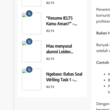
Checklist Self-
COURSE SYLLABUS
IELTS
Review Persiapan
3
Penerim
27
IELTS
Study IELTS
1
Batch XX : 25
12
komunit
Syllabus for IELTS
Mau menyusul
Preparation
Oktober – 21
profesio
Practice
alumni Leiden
November 2023
LEIDEN INSTITUTE
COURSE PERIODS
Institute yang udah
COURSE SYLLABUS
IELTS
Bukan H
pada diterima
4
28
beasiswa dan
Online IELTS
2
Batch XIX : 10
13
Syllabus for IELTS
Banyak 
Ngebaso: Bahas Soal
kampus luar negeri?
Courses
Oktober – 6
Preparation
setelah
Writing Task 1 –
Tapi bingung mulai
November 2023
LEIDEN INSTITUTE
COURSE PERIODS
MAP
dari mana? Tentu
COURSE SYLLABUS
IELTS
Contoh 
mulai dari IELTS
5
29
dulu!
3
Batch XVIII – 25
14
Study IELTS Practice
Syllabus for IELTS
Ini dia template
M
September – 23
Practice
andalan dari para
LEIDEN INSTITUTE
B
Oktober 2023
COURSE PERIODS
Band 9 Tutors untuk
COURSE SYLLABUS
M
IELTS
IELTS Writing Task 2
l
6
30
yang bisa kamu
Study IELTS
4
Batch XVII – 11
15
Syllabus for IELTS
Skor IELTS Masih
pakai!
Preparation
September – 9
Dengan 
Preparation
4.5–5? Mau naik ke
Oktober 2023
kesempa
LEIDEN INSTITUTE