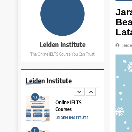
Batch XI: 8 June – 6
Study IELTS Practice
July 2026
Jar
LEIDEN INSTITUTE
COURSE PERIODS
Bea
Lat
9
4
Study IELTS
Batch IX: 11 May – 15
Preparation
Leiden Institute
June 2026
Leide
LEIDEN INSTITUTE
COURSE PERIODS
The Online IELTS Course You Can Trust
10
5
Online IELTS
Batch VII: 8 April – 6
Courses
May 2026
Leiden
Institute
LEIDEN INSTITUTE
COURSE PERIODS
11
6
Batch VI: 25 March –
Study IELTS Practice
22 April 2026
LEIDEN INSTITUTE
COURSE PERIODS
12