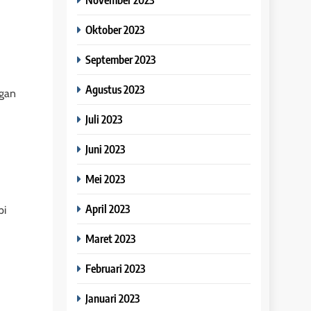
Oktober 2023
September 2023
Agustus 2023
ngan
Juli 2023
Juni 2023
Mei 2023
April 2023
pi
Maret 2023
Februari 2023
Januari 2023