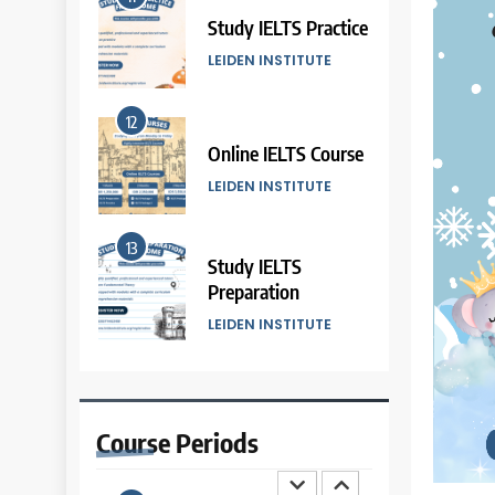
7
Batch IV: 25 Februari
Online IELTS Course
– 31 Maret 2026
LEIDEN INSTITUTE
COURSE PERIODS
13
8
Study IELTS
Batch III: 9 Februari
Preparation
– 10 Maret 2026
LEIDEN INSTITUTE
COURSE PERIODS
14
9
Batch XVII: 10
Study IELTS Practice
September – 7
LEIDEN INSTITUTE
Oktober 2025
COURSE PERIODS
15
10
Online IELTS
Batch XVI: 20
Courses
Agustus – 17
Course
Periods
September 2025
LEIDEN INSTITUTE
COURSE PERIODS