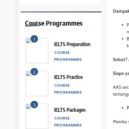
20
15
5
Batch X : 27 May –
47
Official IELTS Scores
Dampak
IELTS Listening
Kesalahan Umum
24 June 2024
Syllabus
Dalam Mengerjakan
LEIDEN INSTITUTE
Course
Programmes
P
COURSE PERIODS
(Preparation)
Tes IELTS
COURSE SYLLABUS
IELTS
m
21
16
B
1
Kapan Kelas IELTS
6
Batch IX: 13 May –
1
IELTS Preparation
IELTS Reading
k
Preparation Akan
10 June 2024
Online IELTS Course
Syllabus
COURSE
Dimulai?
LEIDEN INSTITUTE
COURSE PERIODS
(Preparation)
IELTS
Solusi?
PROGRAMMES
COURSE SYLLABUS
22
17
2
Siapa y
Daftar Peserta
7
Batch VIII: 18 April
2
IELTS Practice
IELTS Writing
Bedanya IELTS
Kursus IELTS Online
2024 – 17 Mei 2024
Syllabus
COURSE
Academic vs General
(Periode Bulan April
AAS sec
LEIDEN INSTITUTE
COURSE PERIODS
(Preparation)
Training
PROGRAMMES
2023)
COURSE SYLLABUS
tantang
IELTS
23
18
3
8
Batch VII: 1 April
P
3
IELTS Packages
Privacy Policy
IELTS Speaking
Berapa Lama
2024 – 3 Mei 2024
Syllabus
COURSE
Idealnya Persiapan
LEIDEN INSTITUTE
Mereka 
COURSE PERIODS
(Preparation)
IELTS?
PROGRAMMES
COURSE SYLLABUS
IELTS