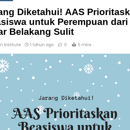
ang Diketahui! AAS Prioritas
siswa untuk Perempuan dari
ar Belakang Sulit
n Institute
1 tahun ago
0
5 mins