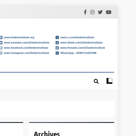
Archives