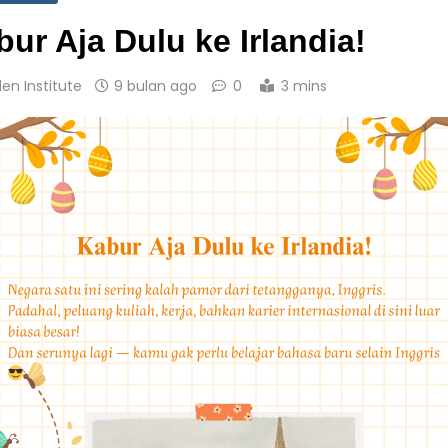
ur Aja Dulu ke Irlandia!
den Institute
9 bulan ago
0
3 mins