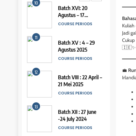
15
10
Batch XVI: 20
Online IELTS Courses
Agustus – 17
Bahasa
LEIDEN INSTITUTE
September 2025
COURSE PERIODS
Kuliah
Jadi g
16
11
Cukup 
Batch XV : 4 – 29
Online IELTS Course
🇮🇪✨
Agustus 2025
LEIDEN INSTITUTE
COURSE PERIODS
💼
Rum
17
12
Batch VIII : 22 April –
44
Irland
Proofreading Service
Tipe-tipe Soal dalam
21 Mei 2025
IELTS Writing Task 1
LEIDEN INSTITUTE
COURSE PERIODS
IELTS
18
13
Batch XII : 27 June
45
Proofreading Service
Mengenal 8 Jenis
-24 July 2024
Visual Data IELTS
LEIDEN INSTITUTE
COURSE PERIODS
Writing
IELTS