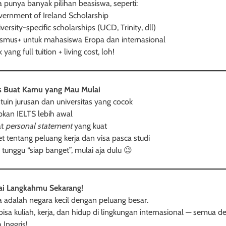
ia punya banyak pilihan beasiswa, seperti:
ernment of Ireland Scholarship
ersity-specific scholarships (UCD, Trinity, dll)
smus+ untuk mahasiswa Eropa dan internasional
yang full tuition + living cost, loh!
s Buat Kamu yang Mau Mulai
ntuin jurusan dan universitas yang cocok
apkan IELTS lebih awal
at
personal statement
yang kuat
set tentang peluang kerja dan visa pasca studi
 tunggu “siap banget”, mulai aja dulu 😉
ai Langkahmu Sekarang!
ia adalah negara kecil dengan peluang besar.
isa kuliah, kerja, dan hidup di lingkungan internasional — semua 
 Inggris!