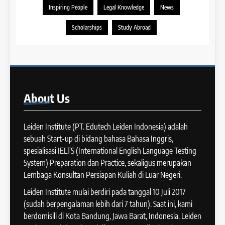
September 2025
Preparation dan IELTS Practice
Inspiring People
Legal Knowledge
News
COURSE PERIODS
LEIDEN INSTITUTE
39
Scholarships
Study Abroad
Tips Meningkatkan IELTS
11
Speaking
Batch XV : 4 – 29 Agustus
IELTS
2025
COURSE PERIODS
40
About
Us
Panduan Persiapan Tes IELTS
12
Speaking
Batch VIII : 22 April – 21 Mei
Leiden Institute (PT. Edutech Leiden Indonesia) adalah
IELTS
2025
sebuah Start-up di bidang bahasa Bahasa Inggris,
COURSE PERIODS
spesialisasi IELTS (International English Language Testing
41
System) Preparation dan Practice, sekaligus merupakan
IELTS WRITING: Tips & Cara
Lembaga Konsultan Persiapan Kuliah di Luar Negeri.
13
Meningkatkan Skor
Batch XII : 27 June -24 July
Leiden Institute mulai berdiri pada tanggal 10 Juli 2017
IELTS
2024
(sudah berpengalaman lebih dari 7 tahun). Saat ini, kami
COURSE PERIODS
berdomisili di Kota Bandung, Jawa Barat, Indonesia. Leiden
42