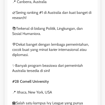
Nilai Peserta Kursus IELTS
📍 Canberra, Australia
Online
🌿Sering ranking #1 di Australia dan kuat banget di
LEIDEN INSTITUTE
research!
27
📚Terkenal di bidang Politik, Lingkungan, dan
Daftar Peserta Kursus IELTS
Sosial Humaniora.
Online
💬Dekat banget dengan lembaga pemerintahan,
LEIDEN INSTITUTE
cocok buat yang minat karier internasional atau
diplomasi.
28
Jadwal Kursus IELTS Online
✨Banyak program beasiswa dari pemerintah
Australia tersedia di sini!
LEIDEN INSTITUTE
#28 Cornell University
29
📍 Ithaca, New York, USA
Perbedaan Antara IELTS
Preparation dan IELTS Practice
🏫Salah satu kampus Ivy League yang punya