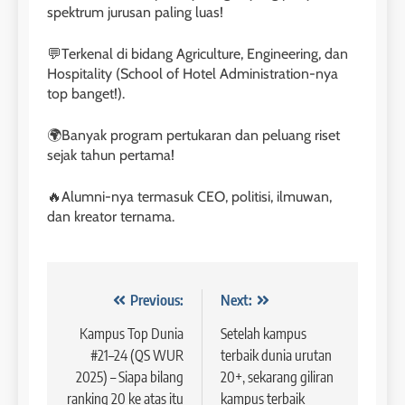
LEIDEN INSTITUTE
spektrum jurusan paling luas!
💬Terkenal di bidang Agriculture, Engineering, dan
1
Hospitality (School of Hotel Administration-nya
Online IELTS Courses
top banget!).
LEIDEN INSTITUTE
🌍Banyak program pertukaran dan peluang riset
sejak tahun pertama!
40
2
Batch VII : 31 Maret – 28 April
🎓 ScholarPath by Leiden
🔥Alumni-nya termasuk CEO, politisi, ilmuwan,
2023
dan kreator ternama.
Institute
COURSE PERIODS
LEIDEN INSTITUTE
41
3
Navigasi
Previous:
Next:
Batch VI : 15 Maret – 13 April
2023
Study IELTS Preparation
pos
Kampus Top Dunia
Setelah kampus
COURSE PERIODS
LEIDEN INSTITUTE
#21–24 (QS WUR
terbaik dunia urutan
2025) – Siapa bilang
20+, sekarang giliran
ranking 20 ke atas itu
kampus terbaik
42