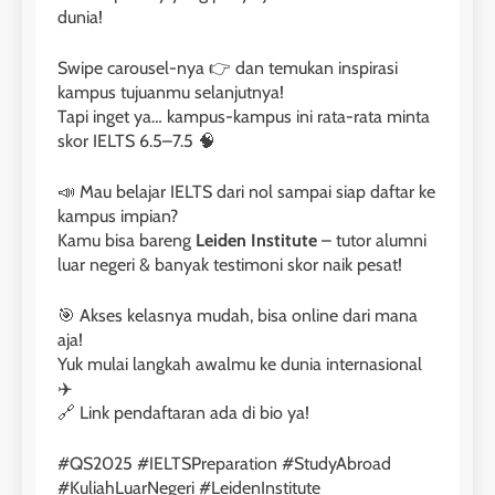
dunia!
Swipe carousel-nya 👉 dan temukan inspirasi
kampus tujuanmu selanjutnya!
Tapi inget ya… kampus-kampus ini rata-rata minta
skor IELTS 6.5–7.5 🧠
📣 Mau belajar IELTS dari nol sampai siap daftar ke
kampus impian?
Kamu bisa bareng
Leiden Institute
– tutor alumni
luar negeri & banyak testimoni skor naik pesat!
🎯 Akses kelasnya mudah, bisa online dari mana
aja!
Yuk mulai langkah awalmu ke dunia internasional
✈️
🔗 Link pendaftaran ada di bio ya!
#QS2025 #IELTSPreparation #StudyAbroad
#KuliahLuarNegeri #LeidenInstitute