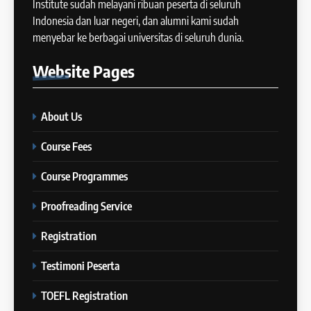
Institute sudah melayani ribuan peserta di seluruh
Cara Membuat Introduction
Indonesia dan luar negeri, dan alumni kami sudah
14
Sentence dalam IELTS Writing
menyebar ke berbagai universitas di seluruh dunia.
Task 1
Batch XI: 11 June – 9 July 2024
IELTS
Website
Pages
COURSE PERIODS
43
Tips Raih Skor Tinggi Reading
About Us
15
IELTS
Batch X : 27 May – 24 June
IELTS
Course Fees
2024
COURSE PERIODS
Course Programmes
44
Tipe-tipe Soal dalam IELTS
Proofreading Service
16
Writing Task 1
Batch IX: 13 May – 10 June
IELTS
Registration
2024
COURSE PERIODS
Testimoni Peserta
45
Mengenal 8 Jenis Visual Data
TOEFL Registration
17
IELTS Writing