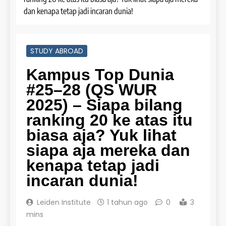
dan kenapa tetap jadi incaran dunia!
STUDY ABROAD
Kampus Top Dunia
#25–28 (QS WUR
2025) – Siapa bilang
ranking 20 ke atas itu
biasa aja? Yuk lihat
siapa aja mereka dan
kenapa tetap jadi
incaran dunia!
Leiden Institute
1 tahun ago
0
3
mins