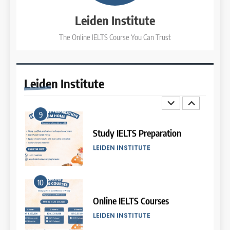
COURSE PERIODS
LEIDEN INSTITUTE
Leiden Institute
The Online IELTS Course You Can Trust
3
8
Batch XI: 8 June – 6 July 2026
Study IELTS Practice
COURSE PERIODS
LEIDEN INSTITUTE
Leiden
Institute
4
9
Batch IX: 11 May – 15 June
2026
Study IELTS Preparation
COURSE PERIODS
LEIDEN INSTITUTE
5
10
Batch VII: 8 April – 6 May
2026
Online IELTS Courses
COURSE PERIODS
LEIDEN INSTITUTE