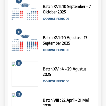
Oktober 2025
Study IELTS Practice
COURSE PERIODS
LEIDEN INSTITUTE
10
15
Batch XVI: 20 Agustus – 17
September 2025
Online IELTS Courses
COURSE PERIODS
LEIDEN INSTITUTE
11
16
Batch XV : 4 – 29 Agustus
2025
Online IELTS Course
COURSE PERIODS
LEIDEN INSTITUTE
44
Tipe-tipe Soal dalam IELTS
12
Writing Task 1
17
Batch VIII : 22 April – 21 Mei
IELTS
2025
Proofreading Service
COURSE PERIODS
LEIDEN INSTITUTE