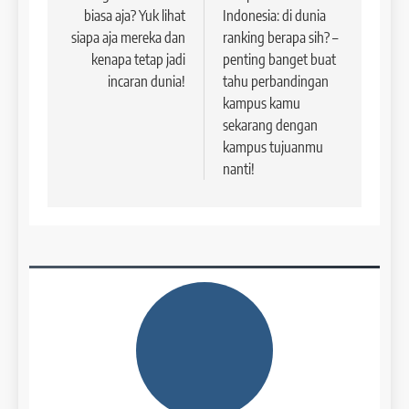
4
biasa aja? Yuk lihat
Indonesia: di dunia
Batch V : 1 – 29 Maret 2023
siapa aja mereka dan
ranking berapa sih? –
Online IELTS Courses
COURSE PERIODS
kenapa tetap jadi
penting banget buat
LEIDEN INSTITUTE
incaran dunia!
tahu perbandingan
kampus kamu
43
sekarang dengan
5
Batch IV : 15 Februari – 14
kampus tujuanmu
Maret 2023
Study IELTS Practice
nanti!
COURSE PERIODS
LEIDEN INSTITUTE
1
6
Batch XV: 30 July – 27 August
2026
Study IELTS Preparation
COURSE PERIODS
LEIDEN INSTITUTE
2
7
Batch XIV: 15 July – 14 August
2026
Online IELTS Courses