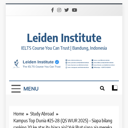
Skip
to
content
Leiden Institute
IELTS Course You Can Trust | Bandung, Indonesia
MENU
Home
Study Abroad
Kampus Top Dunia #25–28 (QS WUR 2025) – Siapa bilang
ranking 20 ke atas itu biasa aja? Yuk lihat siapa aja mereka