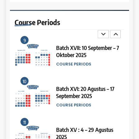
13
Batch III: 9 Februari – 10 Maret
2026
Study IELTS Preparation
Course
Periods
COURSE PERIODS
LEIDEN INSTITUTE
9
14
Batch XVII: 10 September – 7
Oktober 2025
Study IELTS Practice
COURSE PERIODS
LEIDEN INSTITUTE
10
15
Batch XVI: 20 Agustus – 17
September 2025
Online IELTS Courses
COURSE PERIODS
LEIDEN INSTITUTE
11
16
Batch XV : 4 – 29 Agustus
2025
Online IELTS Course