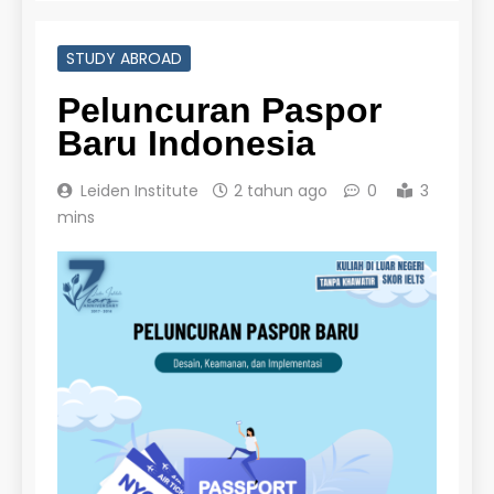
STUDY ABROAD
Peluncuran Paspor
Baru Indonesia
Leiden Institute
2 tahun ago
0
3
mins