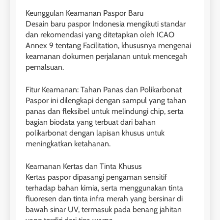
LEIDEN INSTITUTE
Keunggulan Keamanan Paspor Baru
Desain baru paspor Indonesia mengikuti standar
dan rekomendasi yang ditetapkan oleh ICAO
29
Annex 9 tentang Facilitation, khususnya mengenai
Perbedaan Antara IELTS
keamanan dokumen perjalanan untuk mencegah
Preparation dan IELTS Practice
pemalsuan.
LEIDEN INSTITUTE
Fitur Keamanan: Tahan Panas dan Polikarbonat
Paspor ini dilengkapi dengan sampul yang tahan
1
panas dan fleksibel untuk melindungi chip, serta
bagian biodata yang terbuat dari bahan
Online IELTS Courses
polikarbonat dengan lapisan khusus untuk
LEIDEN INSTITUTE
meningkatkan ketahanan.
Keamanan Kertas dan Tinta Khusus
40
2
Batch VII : 31 Maret – 28 April
Kertas paspor dipasangi pengaman sensitif
🎓 ScholarPath by Leiden
terhadap bahan kimia, serta menggunakan tinta
2023
Institute
fluoresen dan tinta infra merah yang bersinar di
COURSE PERIODS
bawah sinar UV, termasuk pada benang jahitan
LEIDEN INSTITUTE