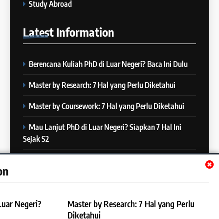
Study Abroad
“Kenapa Banyak Orang Gagal
23
di IELTS?”
Latest
Information
Batch XXIII: 18 Desember 2023
IELTS
– 16 Januari 2024
COURSE PERIODS
Berencana Kuliah PhD di Luar Negeri? Baca Ini Dulu
5
Online IELTS Courses
24
Master by Research: 7 Hal yang Perlu Diketahui
Batch XXIII: 12 Desember 2023
IELTS
– 8 Januari 2024
Master by Coursework: 7 Hal yang Perlu Diketahui
COURSE PERIODS
Mau Lanjut PhD di Luar Negeri? Siapkan 7 Hal Ini
6
Sejak S2
MITOS vs FAKTA tentang
25
IELTS
Batch XXII : 27 November – 22
Mau Lanjut S2 di Luar Negeri? Mulai Siapkan 7 Hal Ini
IELTS
on
Desember 2023
Sejak S1
COURSE PERIODS
7
Luar Negeri?
Master by Research: 7 Hal yang Perlu
“3 Kesalahan yang Bikin Skor
26
Diketahui
IELTS Turun 😱”