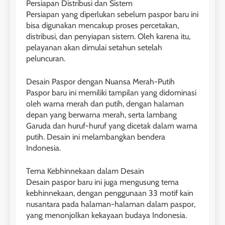
Persiapan Distribusi dan Sistem
Persiapan yang diperlukan sebelum paspor baru ini
bisa digunakan mencakup proses percetakan,
distribusi, dan penyiapan sistem. Oleh karena itu,
pelayanan akan dimulai setahun setelah
peluncuran.
26
Nilai Peserta Kursus IELTS
Desain Paspor dengan Nuansa Merah-Putih
Online
Paspor baru ini memiliki tampilan yang didominasi
oleh warna merah dan putih, dengan halaman
LEIDEN INSTITUTE
depan yang berwarna merah, serta lambang
Garuda dan huruf-huruf yang dicetak dalam warna
27
putih. Desain ini melambangkan bendera
Daftar Peserta Kursus IELTS
Indonesia.
Online
Tema Kebhinnekaan dalam Desain
LEIDEN INSTITUTE
Desain paspor baru ini juga mengusung tema
kebhinnekaan, dengan penggunaan 33 motif kain
28
nusantara pada halaman-halaman dalam paspor,
yang menonjolkan kekayaan budaya Indonesia.
Jadwal Kursus IELTS Online