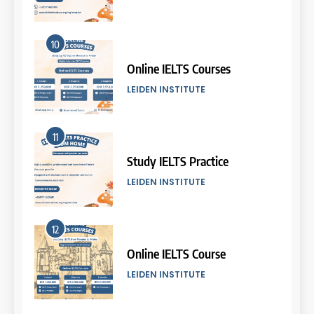
5
10
Batch VII: 8 April – 6 May
2026
Online IELTS Courses
COURSE PERIODS
LEIDEN INSTITUTE
6
11
Batch VI: 25 March – 22 April
2026
Study IELTS Practice
COURSE PERIODS
LEIDEN INSTITUTE
7
12
Batch IV: 25 Februari – 31
Maret 2026
Online IELTS Course
COURSE PERIODS
LEIDEN INSTITUTE
8