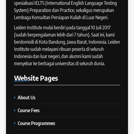
COURSE PERIODS
spesialisasi IELTS (International English Language Testing
41
System) Preparation dan Practice, sekaligus merupakan
IELTS WRITING: Tips & Cara
Lembaga Konsultan Persiapan Kuliah di Luar Negeri.
13
Meningkatkan Skor
Batch XII : 27 June -24 July
Leiden Institute mulai berdiri pada tanggal 10 Juli 2017
IELTS
2024
(sudah berpengalaman lebih dari 7 tahun). Saat ini, kami
COURSE PERIODS
berdomisili di Kota Bandung, Jawa Barat, Indonesia. Leiden
42
Institute sudah melayani ribuan peserta di seluruh
Cara Membuat Introduction
Indonesia dan luar negeri, dan alumni kami sudah
14
Sentence dalam IELTS Writing
menyebar ke berbagai universitas di seluruh dunia.
Task 1
Batch XI: 11 June – 9 July 2024
IELTS
Website
Pages
COURSE PERIODS
43
Tips Raih Skor Tinggi Reading
About Us
15
IELTS
Batch X : 27 May – 24 June
IELTS
Course Fees
2024
COURSE PERIODS
Course Programmes
44
Tipe-tipe Soal dalam IELTS