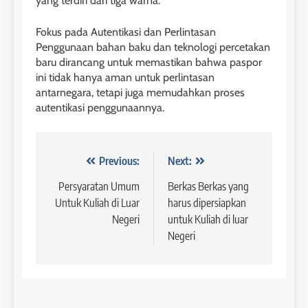
yang terdiri dari tiga warna.
41
3
Batch VI : 15 Maret – 13 April
Fokus pada Autentikasi dan Perlintasan
2023
Study IELTS Preparation
Penggunaan bahan baku dan teknologi percetakan
baru dirancang untuk memastikan bahwa paspor
COURSE PERIODS
LEIDEN INSTITUTE
ini tidak hanya aman untuk perlintasan
antarnegara, tetapi juga memudahkan proses
42
autentikasi penggunaannya.
4
Batch V : 1 – 29 Maret 2023
Online IELTS Courses
COURSE PERIODS
LEIDEN INSTITUTE
Navigasi
Previous:
Next:
pos
Persyaratan Umum
Berkas Berkas yang
43
Untuk Kuliah di Luar
harus dipersiapkan
5
Batch IV : 15 Februari – 14
Negeri
untuk Kuliah di luar
Maret 2023
Study IELTS Practice
Negeri
COURSE PERIODS
LEIDEN INSTITUTE
1
6
Batch XV: 30 July – 27 August