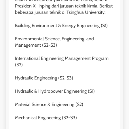
29
Presiden Xi Jinping dari jurusan teknik kimia. Berikut
Perbedaan Antara IELTS
beberapa jurusan teknik di Tsinghua University:
Preparation dan IELTS Practice
LEIDEN INSTITUTE
Building Environment & Energy Engineering (S1)
Environmental Science, Engineering, and
1
Management (S2-S3)
Online IELTS Courses
International Engineering Management Program
LEIDEN INSTITUTE
(S2)
40
2
Hydraulic Engineering (S2-S3)
Batch VII : 31 Maret – 28 April
🎓 ScholarPath by Leiden
2023
Hydraulic & Hydropower Engineering (S1)
Institute
COURSE PERIODS
LEIDEN INSTITUTE
Material Science & Engineering (S2)
41
3
Mechanical Engineering (S2-S3)
Batch VI : 15 Maret – 13 April
2023
Study IELTS Preparation