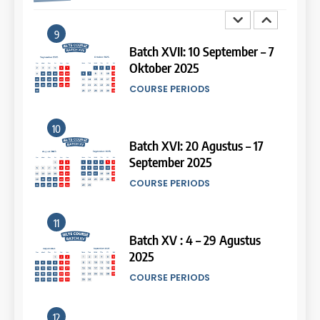
9
14
Batch XVII: 10 September – 7
Oktober 2025
Study IELTS Practice
COURSE PERIODS
LEIDEN INSTITUTE
10
15
Batch XVI: 20 Agustus – 17
September 2025
Online IELTS Courses
COURSE PERIODS
LEIDEN INSTITUTE
11
16
Batch XV : 4 – 29 Agustus
2025
Online IELTS Course
COURSE PERIODS
LEIDEN INSTITUTE
45
Tipe-tipe Soal dalam IELTS
12