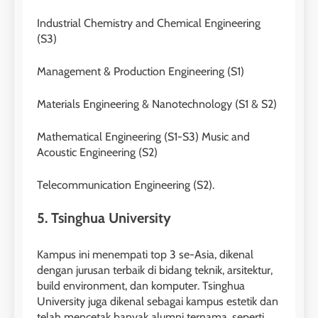
Industrial Chemistry and Chemical Engineering
(S3)
26
Nilai Peserta Kursus IELTS
Management & Production Engineering (S1)
Online
LEIDEN INSTITUTE
Materials Engineering & Nanotechnology (S1 & S2)
27
Mathematical Engineering (S1-S3) Music and
Daftar Peserta Kursus IELTS
Acoustic Engineering (S2)
Online
Telecommunication Engineering (S2).
LEIDEN INSTITUTE
5. Tsinghua University
28
Jadwal Kursus IELTS Online
Kampus ini menempati top 3 se-Asia, dikenal
dengan jurusan terbaik di bidang teknik, arsitektur,
LEIDEN INSTITUTE
build environment, dan komputer. Tsinghua
University juga dikenal sebagai kampus estetik dan
telah mencetak banyak alumni ternama, seperti