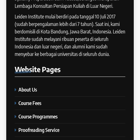
Batch XII : 27 June -24 July
IELTS
Lembaga Konsultan Persiapan Kuliah di Luar Negeri.
2024
Leiden Institute mulai berdiri pada tanggal 10 Juli 2017
COURSE PERIODS
42
(sudah berpengalaman lebih dari 7 tahun). Saat ini, kami
IELTS WRITING: Tips & Cara
berdomisili di Kota Bandung, Jawa Barat, Indonesia. Leiden
14
Meningkatkan Skor
Institute sudah melayani ribuan peserta di seluruh
Batch XI: 11 June – 9 July 2024
Indonesia dan luar negeri, dan alumni kami sudah
IELTS
menyebar ke berbagai universitas di seluruh dunia.
COURSE PERIODS
43
Website
Pages
Cara Membuat Introduction
15
Sentence dalam IELTS Writing
Batch X : 27 May – 24 June
Task 1
IELTS
About Us
2024
COURSE PERIODS
Course Fees
44
Tips Raih Skor Tinggi Reading
Course Programmes
16
IELTS
Batch IX: 13 May – 10 June
IELTS
Proofreading Service
2024