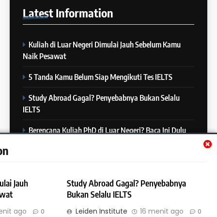
– 16 Januari 2024
Latest
Information
COURSE PERIODS
4
Berapa Lama Idealnya
24
Kuliah di Luar Negeri Dimulai Jauh Sebelum Kamu
Persiapan IELTS?
Batch XXIII: 12 Desember 2023
Naik Pesawat
IELTS
– 8 Januari 2024
5 Tanda Kamu Belum Siap Mengikuti Tes IELTS
COURSE PERIODS
5
Study Abroad Gagal? Penyebabnya Bukan Selalu
“Kenapa Banyak Orang Gagal
25
IELTS
di IELTS?”
Batch XXII : 27 November – 22
IELTS
Desember 2023
Berencana Kuliah PhD di Luar Negeri? Baca Ini Dulu
COURSE PERIODS
on
Master by Research: 7 Hal yang Perlu Diketahui
6
Online IELTS Courses
26
Batch XXI : 9 November – 6
ulai Jauh
Study Abroad Gagal? Penyebabnya
IELTS
Desember 2023
awat
Bukan Selalu IELTS
COURSE PERIODS
enit ago
Leiden Institute
16 menit ago
0
0
7