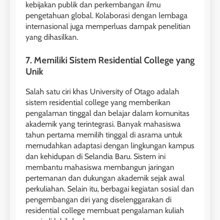
kebijakan publik dan perkembangan ilmu
LEIDEN INSTITUTE
pengetahuan global. Kolaborasi dengan lembaga
41
internasional juga memperluas dampak penelitian
3
Batch VI : 15 Maret – 13 April
yang dihasilkan.
2023
Study IELTS Preparation
7. Memiliki Sistem Residential College yang
COURSE PERIODS
LEIDEN INSTITUTE
Unik
42
Salah satu ciri khas University of Otago adalah
4
sistem residential college yang memberikan
Batch V : 1 – 29 Maret 2023
Online IELTS Courses
pengalaman tinggal dan belajar dalam komunitas
COURSE PERIODS
akademik yang terintegrasi. Banyak mahasiswa
LEIDEN INSTITUTE
tahun pertama memilih tinggal di asrama untuk
memudahkan adaptasi dengan lingkungan kampus
43
dan kehidupan di Selandia Baru. Sistem ini
5
Batch IV : 15 Februari – 14
membantu mahasiswa membangun jaringan
Maret 2023
Study IELTS Practice
pertemanan dan dukungan akademik sejak awal
perkuliahan. Selain itu, berbagai kegiatan sosial dan
COURSE PERIODS
LEIDEN INSTITUTE
pengembangan diri yang diselenggarakan di
residential college membuat pengalaman kuliah