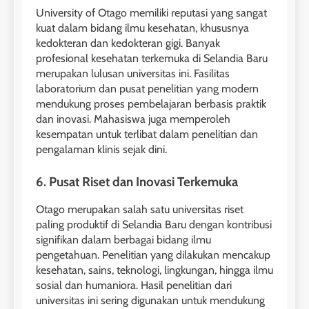
Jadwal Kursus IELTS Online
University of Otago memiliki reputasi yang sangat
kuat dalam bidang ilmu kesehatan, khususnya
LEIDEN INSTITUTE
kedokteran dan kedokteran gigi. Banyak
profesional kesehatan terkemuka di Selandia Baru
merupakan lulusan universitas ini. Fasilitas
29
laboratorium dan pusat penelitian yang modern
Perbedaan Antara IELTS
mendukung proses pembelajaran berbasis praktik
Preparation dan IELTS Practice
dan inovasi. Mahasiswa juga memperoleh
kesempatan untuk terlibat dalam penelitian dan
LEIDEN INSTITUTE
pengalaman klinis sejak dini.
1
6. Pusat Riset dan Inovasi Terkemuka
Online IELTS Courses
Otago merupakan salah satu universitas riset
LEIDEN INSTITUTE
paling produktif di Selandia Baru dengan kontribusi
signifikan dalam berbagai bidang ilmu
40
pengetahuan. Penelitian yang dilakukan mencakup
2
Batch VII : 31 Maret – 28 April
kesehatan, sains, teknologi, lingkungan, hingga ilmu
🎓 ScholarPath by Leiden
2023
sosial dan humaniora. Hasil penelitian dari
Institute
universitas ini sering digunakan untuk mendukung
COURSE PERIODS