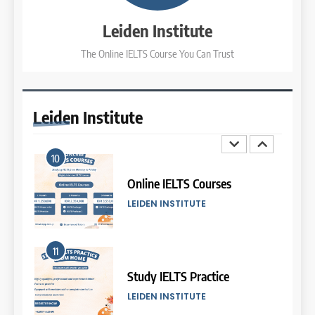
COURSE PERIODS
LEIDEN INSTITUTE
Leiden Institute
The Online IELTS Course You Can Trust
5
10
Batch VII: 8 April – 6 May
2026
Online IELTS Courses
COURSE PERIODS
LEIDEN INSTITUTE
Leiden
Institute
6
11
Batch VI: 25 March – 22 April
2026
Study IELTS Practice
COURSE PERIODS
LEIDEN INSTITUTE
7
12
Batch IV: 25 Februari – 31
Maret 2026
Online IELTS Course
COURSE PERIODS
LEIDEN INSTITUTE