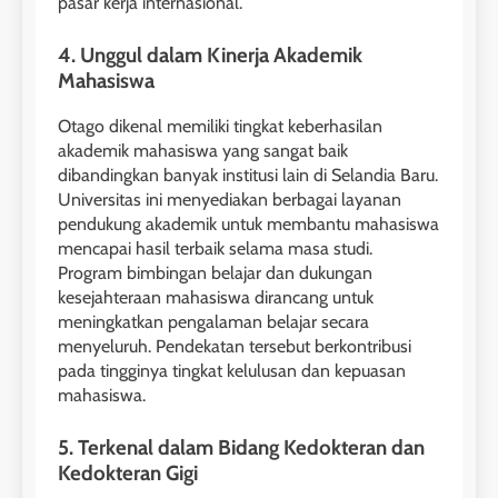
pasar kerja internasional.
4. Unggul dalam Kinerja Akademik
Mahasiswa
Otago dikenal memiliki tingkat keberhasilan
akademik mahasiswa yang sangat baik
dibandingkan banyak institusi lain di Selandia Baru.
26
Universitas ini menyediakan berbagai layanan
Nilai Peserta Kursus IELTS
pendukung akademik untuk membantu mahasiswa
Online
mencapai hasil terbaik selama masa studi.
Program bimbingan belajar dan dukungan
LEIDEN INSTITUTE
kesejahteraan mahasiswa dirancang untuk
meningkatkan pengalaman belajar secara
27
menyeluruh. Pendekatan tersebut berkontribusi
Daftar Peserta Kursus IELTS
pada tingginya tingkat kelulusan dan kepuasan
Online
mahasiswa.
LEIDEN INSTITUTE
5. Terkenal dalam Bidang Kedokteran dan
Kedokteran Gigi
28