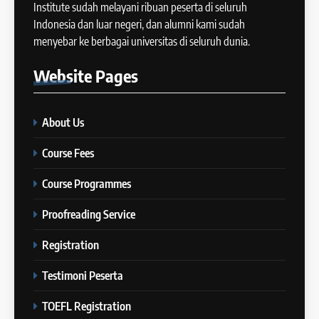
44
Institute sudah melayani ribuan peserta di seluruh
Tipe-tipe Soal dalam IELTS
Indonesia dan luar negeri, dan alumni kami sudah
16
Writing Task 1
menyebar ke berbagai universitas di seluruh dunia.
Batch IX: 13 May – 10 June
IELTS
2024
Website
Pages
COURSE PERIODS
45
Mengenal 8 Jenis Visual Data
About Us
17
IELTS Writing
Batch VIII: 18 April 2024 – 17
Course Fees
IELTS
Mei 2024
COURSE PERIODS
Course Programmes
46
Tips Tingkatkan Score IELTS
Proofreading Service
18
Kamu
Batch VII: 1 April 2024 – 3 Mei
Registration
IELTS
2024
COURSE PERIODS
Testimoni Peserta
47
Kesalahan Umum Dalam
TOEFL Registration
19