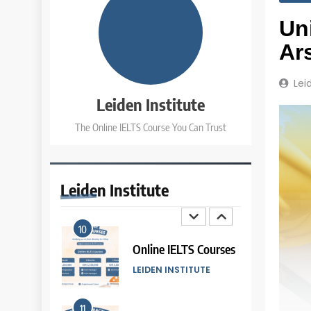
Batch XI: 8 June – 6
Study IELTS Practice
July 2026
Un
LEIDEN INSTITUTE
COURSE PERIODS
Ars
9
4
Study IELTS
Lei
Batch IX: 11 May – 15
Preparation
Leiden Institute
June 2026
LEIDEN INSTITUTE
COURSE PERIODS
The Online IELTS Course You Can Trust
10
5
Batch VII: 8 April – 6
Online IELTS Courses
May 2026
Leiden
Institute
LEIDEN INSTITUTE
COURSE PERIODS
11
6
Batch VI: 25 March –
Study IELTS Practice
22 April 2026
LEIDEN INSTITUTE
COURSE PERIODS
12