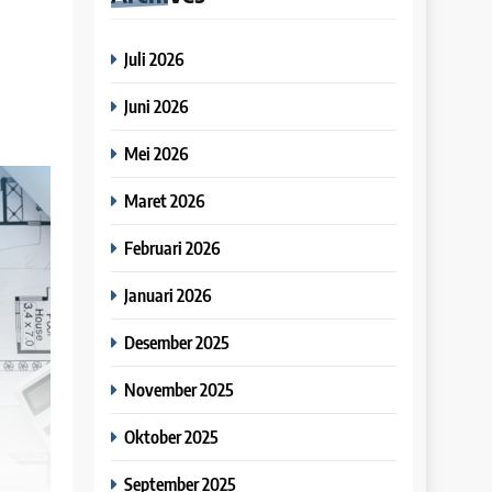
Juli 2026
Juni 2026
Mei 2026
Maret 2026
Februari 2026
Januari 2026
Desember 2025
November 2025
Oktober 2025
September 2025