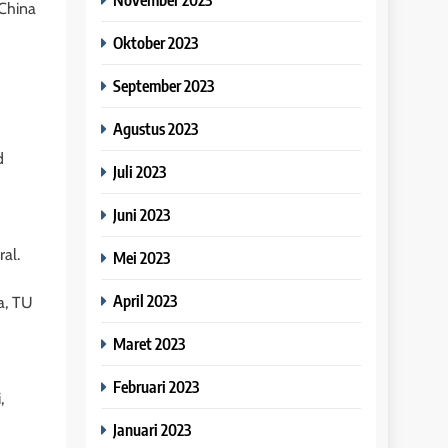
 China
Oktober 2023
September 2023
Agustus 2023
d
Juli 2023
Juni 2023
al.
Mei 2023
April 2023
a, TU
Maret 2023
Februari 2023
,
Januari 2023