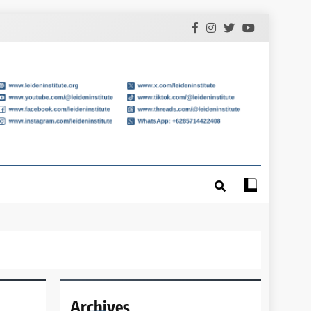
Archives