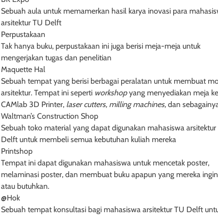
Sebuah aula untuk memamerkan hasil karya inovasi para mahasi
arsitektur TU Delft
Perpustakaan
Tak hanya buku, perpustakaan ini juga berisi meja-meja untuk
mengerjakan tugas dan penelitian
Maquette Hal
Sebuah tempat yang berisi berbagai peralatan untuk membuat m
arsitektur. Tempat ini seperti
workshop
yang menyediakan meja ker
CAMlab 3D Printer,
laser cutters, milling machines,
dan sebagainy
Waltman’s Construction Shop
Sebuah toko material yang dapat digunakan mahasiswa arsitektur
Delft untuk membeli semua kebutuhan kuliah mereka
Printshop
Tempat ini dapat digunakan mahasiswa untuk mencetak poster,
melaminasi poster, dan membuat buku apapun yang mereka ingi
atau butuhkan.
@Hok
Sebuah tempat konsultasi bagi mahasiswa arsitektur TU Delft unt