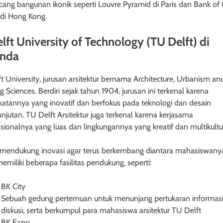
ang bangunan ikonik seperti Louvre Pyramid di Paris dan Bank of
di Hong Kong.
elft University of Technology (TU Delft) di
anda
ft University, jurusan arsitektur bernama Architecture, Urbanism an
g Sciences. Berdiri sejak tahun 1904, jurusan ini terkenal karena
atannya yang inovatif dan berfokus pada teknologi dan desain
anjutan. TU Delft Arsitektur juga terkenal karena kerjasama
asionalnya yang luas dan lingkungannya yang kreatif dan multikultur
mendukung inovasi agar terus berkembang diantara mahasiswany
memiliki beberapa fasilitas pendukung, seperti:
BK City
Sebuah gedung pertemuan untuk menunjang pertukaran informasi
diskusi, serta berkumpul para mahasiswa arsitektur TU Delft
BK Expo