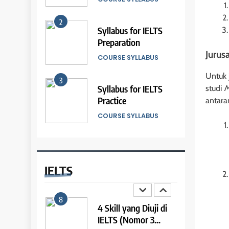
IELTS
25
20
Penyesuaian Biaya
2
Batch VI: 15 Maret –
5
Syllabus for IELTS
Kursus IELTS di
17 April 2024
Online IELTS Courses
Preparation
Leiden Institute
LEIDEN INSTITUTE
COURSE PERIODS
Jurus
IELTS
Tahun 2023
COURSE SYLLABUS
26
21
Untuk 
Nilai Peserta Kursus
3
Batch V: 28 Februari
6
Syllabus for IELTS
studi
M
MITOS vs FAKTA
IELTS Online
2024 – 27 Maret 2024
Practice
antara
tentang IELTS
LEIDEN INSTITUTE
COURSE PERIODS
COURSE SYLLABUS
IELTS
27
22
Daftar Peserta Kursus
4
Batch II: 15 Januari
7
Syllabus for IELTS
“3 Kesalahan yang
IELTS Online
2024 – 12 Februari
Preparation
Bikin Skor IELTS
2024
LEIDEN INSTITUTE
IELTS
COURSE PERIODS
Turun 😱”
COURSE SYLLABUS
IELTS
28
23
Jadwal Kursus IELTS
5
Batch XXIII: 18
8
IELTS Listening
4 Skill yang Diuji di
Online
Desember 2023 – 16
Syllabus
IELTS (Nomor 3
Januari 2024
LEIDEN INSTITUTE
COURSE PERIODS
(Preparation)