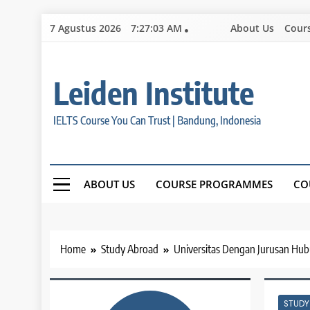
Online IELTS Courses
Skip
LEIDEN INSTITUTE
7 Agustus 2026
7:27:04 AM
About Us
Cour
to
content
2
40
🎓 ScholarPath by
Batch VII : 31 Maret –
Leiden Institute
Leiden Institute
28 April 2023
LEIDEN INSTITUTE
COURSE PERIODS
IELTS Course You Can Trust | Bandung, Indonesia
3
41
Study IELTS
Batch VI : 15 Maret –
Preparation
13 April 2023
ABOUT US
COURSE PROGRAMMES
CO
LEIDEN INSTITUTE
COURSE PERIODS
4
42
Batch V : 1 – 29 Maret
Online IELTS Courses
Home
Study Abroad
Universitas Dengan Jurusan Hubu
2023
LEIDEN INSTITUTE
COURSE PERIODS
5
STUDY
43