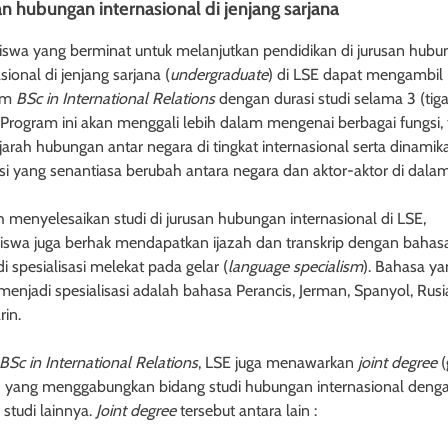
an hubungan internasional di jenjang sarjana
swa yang berminat untuk melanjutkan pendidikan di jurusan hubu
sional di jenjang sarjana (
undergraduate
) di LSE dapat mengambil
am
BSc in
International Relations
dengan durasi studi selama 3 (tiga
 Program ini akan menggali lebih dalam mengenai berbagai fungsi, 
jarah hubungan antar negara di tingkat internasional serta dinamik
ksi yang senantiasa berubah antara negara dan aktor-aktor di dala
h menyelesaikan studi di jurusan hubungan internasional di LSE,
swa juga berhak mendapatkan ijazah dan transkrip dengan bahas
i spesialisasi melekat pada gelar (
language specialism
). Bahasa ya
menjadi spesialisasi adalah bahasa Perancis, Jerman, Spanyol, Rus
in.
BSc in International Relations
, LSE juga menawarkan
joint degree
(
 yang menggabungkan bidang studi hubungan internasional deng
 studi lainnya.
Joint degree
tersebut antara lain :