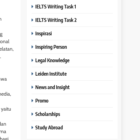
IELTS Writing Task 1
n
IELTS Writing Task 2
Inspirasi
ng
ional
Inspiring Person
elatan,
n.
Legal Knowledge
Leiden Institute
iswa
News and Insight
media,
Promo
, yaitu
Scholarships
dan
Study Abroad
ama
bagi