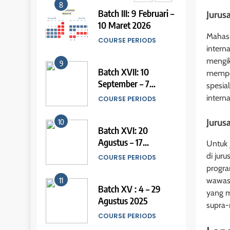
13
8
Study IELTS
6
Batch III: 9 Februari –
Jurus
IELTS Reading
Preparation
10 Maret 2026
Syllabus
Mahasi
LEIDEN INSTITUTE
COURSE PERIODS
(Preparation)
COURSE SYLLABUS
intern
mengi
14
9
7
Batch XVII: 10
mempel
Study IELTS Practice
IELTS Writing
September – 7
spesia
Syllabus
LEIDEN INSTITUTE
Oktober 2025
intern
COURSE PERIODS
(Preparation)
COURSE SYLLABUS
15
Jurus
10
8
Batch XVI: 20
Online IELTS Courses
IELTS Speaking
Agustus – 17
Untuk 
Syllabus
LEIDEN INSTITUTE
September 2025
di jur
COURSE PERIODS
(Preparation)
COURSE SYLLABUS
progr
16
wawasa
11
1
Batch XV : 4 – 29
Online IELTS Course
yang m
Syllabus for IELTS
Agustus 2025
Practice
supra-
LEIDEN INSTITUTE
COURSE PERIODS
COURSE SYLLABUS