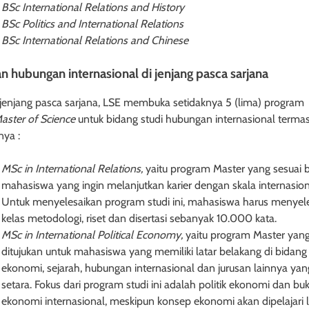
BSc International Relations and History
BSc Politics and International Relations
BSc International Relations and Chinese
an hubungan internasional di jenjang pasca sarjana
jenjang pasca sarjana, LSE membuka setidaknya 5 (lima) program
aster of Science
untuk bidang studi hubungan internasional termas
nya :
MSc in International Relations,
yaitu program Master yang sesuai b
mahasiswa yang ingin melanjutkan karier dengan skala internasion
Untuk menyelesaikan program studi ini, mahasiswa harus menyel
kelas metodologi, riset dan disertasi sebanyak 10.000 kata.
MSc in International Political Economy,
yaitu program Master yan
ditujukan untuk mahasiswa yang memiliki latar belakang di bidang p
ekonomi, sejarah, hubungan internasional dan jurusan lainnya yan
setara. Fokus dari program studi ini adalah politik ekonomi dan bu
ekonomi internasional, meskipun konsep ekonomi akan dipelajari 