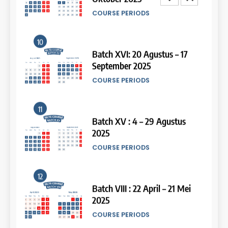
10
15
Batch XVI: 20 Agustus – 17
September 2025
Online IELTS Courses
COURSE PERIODS
LEIDEN INSTITUTE
11
16
Batch XV : 4 – 29 Agustus
2025
Online IELTS Course
COURSE PERIODS
LEIDEN INSTITUTE
44
Tipe-tipe Soal dalam IELTS
12
Writing Task 1
17
Batch VIII : 22 April – 21 Mei
IELTS
2025
Proofreading Service
COURSE PERIODS
LEIDEN INSTITUTE
45
Mengenal 8 Jenis Visual Data
13
IELTS Writing
18
Batch XII : 27 June -24 July