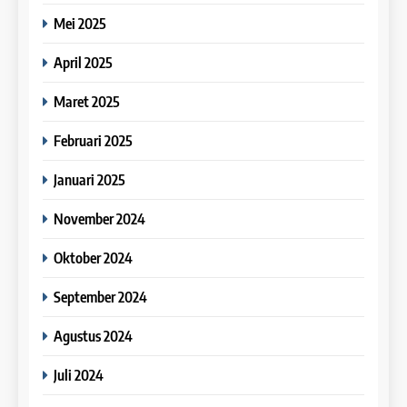
19
Mei 2025
8
Bahas IELTS : Passive
IELTS Speaking Syllabus
34
Sentences in IELTS Writing
10
April 2025
(Preparation)
Batch XIII : 10 Juli – 7 Agustus
Task 1. Contoh kalimat pasif
IELTS
2023
Online IELTS Courses
COURSE SYLLABUS
dalam mengerjakan IELTS
Maret 2025
Writing Task 1
COURSE PERIODS
LEIDEN INSTITUTE
20
Februari 2025
Online IELTS Courses
35
11
Januari 2025
IELTS
Batch XII : 20 Juni – 18 Juli 2023
Study IELTS Practice
November 2024
COURSE PERIODS
LEIDEN INSTITUTE
21
Oktober 2024
Study IELTS Practice
36
September 2024
12
IELTS
Batch XI : 7 Juni – 5 Juli 2023
Online IELTS Course
Agustus 2024
COURSE PERIODS
LEIDEN INSTITUTE
22
Juli 2024
Study IELTS Preparation
37