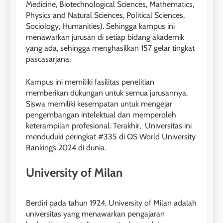
Medicine, Biotechnological Sciences, Mathematics,
Physics and Natural Sciences, Political Sciences,
Sociology, Humanities). Sehingga kampus ini
menawarkan jurusan di setiap bidang akademik
yang ada, sehingga menghasilkan 157 gelar tingkat
pascasarjana.
Kampus ini memiliki fasilitas penelitian
memberikan dukungan untuk semua jurusannya.
Siswa memiliki kesempatan untuk mengejar
pengembangan intelektual dan memperoleh
keterampilan profesional. Terakhir, Universitas ini
menduduki peringkat #335 di QS World University
Rankings 2024 di dunia.
University of Milan
Berdiri pada tahun 1924, University of Milan adalah
universitas yang menawarkan pengajaran