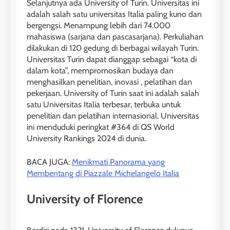
Selanjutnya ada University of Turin. Universitas ini
adalah salah satu universitas Italia paling kuno dan
bergengsi. Menampung lebih dari 74.000
mahasiswa (sarjana dan pascasarjana). Perkuliahan
dilakukan di 120 gedung di berbagai wilayah Turin.
Universitas Turin dapat dianggap sebagai “kota di
dalam kota”, mempromosikan budaya dan
menghasilkan penelitian, inovasi , pelatihan dan
pekerjaan. University of Turin saat ini adalah salah
satu Universitas Italia terbesar, terbuka untuk
penelitian dan pelatihan internasional. Universitas
ini menduduki peringkat #364 di QS World
University Rankings 2024 di dunia.
BACA JUGA:
Menikmati Panorama yang
Membentang di Piazzale Michelangelo Italia
University of Florence