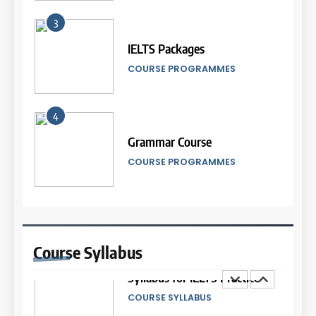
LEIDEN INSTITUTE
2
7
Bedanya IELTS Academic vs
3
IELTS Writing Syllabus
17
General Training
22
(Preparation)
IELTS Packages
Batch VIII: 18 April 2024 – 17
Daftar Peserta Kursus IELTS
IELTS
Mei 2024
COURSE SYLLABUS
COURSE PROGRAMMES
Online (Periode Bulan April
COURSE PERIODS
2023)
LEIDEN INSTITUTE
3
8
Berapa Lama Idealnya
4
IELTS Speaking Syllabus
18
Persiapan IELTS?
23
(Preparation)
Grammar Course
Batch VII: 1 April 2024 – 3 Mei
IELTS
2024
Privacy Policy
COURSE SYLLABUS
COURSE PROGRAMMES
COURSE PERIODS
LEIDEN INSTITUTE
4
1
“Kenapa Banyak Orang Gagal
19
di IELTS?”
Syllabus for IELTS Practice
24
Batch VI: 15 Maret 2024 – 22
IELTS
COURSE SYLLABUS
Course
Syllabus
April 2024
Terms and Conditions
COURSE PERIODS
LEIDEN INSTITUTE
5
2
Online IELTS Courses
20