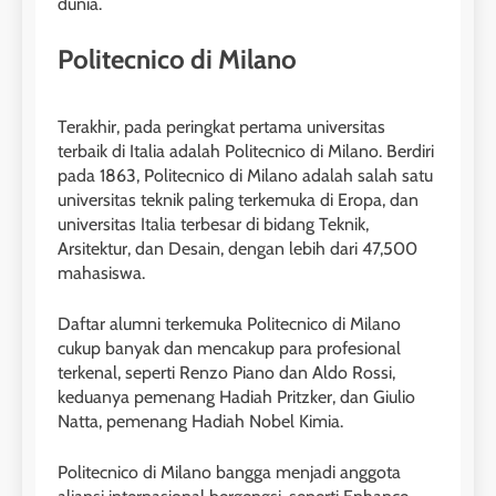
dunia.
Online IELTS Courses
LEIDEN INSTITUTE
Politecnico di Milano
40
2
Terakhir, pada peringkat pertama universitas
Batch VII : 31 Maret – 28 April
🎓 ScholarPath by Leiden
terbaik di Italia adalah Politecnico di Milano. Berdiri
2023
Institute
pada 1863, Politecnico di Milano adalah salah satu
COURSE PERIODS
universitas teknik paling terkemuka di Eropa, dan
LEIDEN INSTITUTE
universitas Italia terbesar di bidang Teknik,
Arsitektur, dan Desain, dengan lebih dari 47,500
41
3
mahasiswa.
Batch VI : 15 Maret – 13 April
2023
Study IELTS Preparation
Daftar alumni terkemuka Politecnico di Milano
COURSE PERIODS
LEIDEN INSTITUTE
cukup banyak dan mencakup para profesional
terkenal, seperti Renzo Piano dan Aldo Rossi,
keduanya pemenang Hadiah Pritzker, dan Giulio
42
4
Natta, pemenang Hadiah Nobel Kimia.
Batch V : 1 – 29 Maret 2023
Online IELTS Courses
COURSE PERIODS
Politecnico di Milano bangga menjadi anggota
LEIDEN INSTITUTE