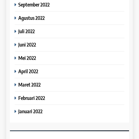
Panduan dan latihan IELTS
September 2022
1
Listening
20
Batch XV: 30 July – 27 August
Agustus 2022
IELTS
2026
Official IELTS Scores
Juli 2022
COURSE PERIODS
LEIDEN INSTITUTE
30
Meningkatkan Skor IELTS
Juni 2022
2
Listening
21
Batch XIV: 15 July – 14 August
Mei 2022
Kapan Kelas IELTS Preparation
IELTS
2026
Akan Dimulai?
April 2022
COURSE PERIODS
LEIDEN INSTITUTE
31
Maret 2022
Kesalahan Umum IELTS
3
Listening
22
Februari 2022
Batch XI: 8 June – 6 July 2026
Daftar Peserta Kursus IELTS
IELTS
Online (Periode Bulan April
COURSE PERIODS
Januari 2022
2023)
LEIDEN INSTITUTE
32
Tes Writing IELTS: Tips & Cara
4
Meningkatkan Skor
23
Batch IX: 11 May – 15 June