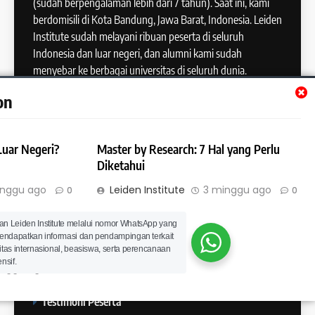
(sudah berpengalaman lebih dari 7 tahun). Saat ini, kami
COURSE PERIODS
berdomisili di Kota Bandung, Jawa Barat, Indonesia. Leiden
43
Institute sudah melayani ribuan peserta di seluruh
Tips Raih Skor Tinggi Reading
Indonesia dan luar negeri, dan alumni kami sudah
15
IELTS
menyebar ke berbagai universitas di seluruh dunia.
Batch X : 27 May – 24 June
IELTS
2024
on
Website
Pages
COURSE PERIODS
44
Tipe-tipe Soal dalam IELTS
Luar Negeri?
Master by Research: 7 Hal yang Perlu
About Us
16
Writing Task 1
Diketahui
Batch IX: 13 May – 10 June
IELTS
Course Fees
2024
inggu ago
Leiden Institute
3 minggu ago
0
0
COURSE PERIODS
Course Programmes
45
an Leiden Institute melalui nomor WhatsApp yang
Hal yang Perlu
Mengenal 8 Jenis Visual Data
 mendapatkan informasi dan pendampingan terkait
Proofreading Service
17
IELTS Writing
itas internasional, beasiswa, serta perencanaan
Batch VIII: 18 April 2024 – 17
nsif.
inggu ago
0
IELTS
Registration
Mei 2024
COURSE PERIODS
Testimoni Peserta
46