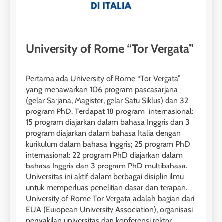
University of Rome “Tor Vergata”
Pertama ada University of Rome “Tor Vergata”
yang menawarkan 106 program pascasarjana
(gelar Sarjana, Magister, gelar Satu Siklus) dan 32
program PhD. Terdapat 18 program internasional:
15 program diajarkan dalam bahasa Inggris dan 3
program diajarkan dalam bahasa Italia dengan
kurikulum dalam bahasa Inggris; 25 program PhD
internasional: 22 program PhD diajarkan dalam
bahasa Inggris dan 3 program PhD multibahasa.
Universitas ini aktif dalam berbagai disiplin ilmu
untuk memperluas penelitian dasar dan terapan.
University of Rome Tor Vergata adalah bagian dari
EUA (European University Association), organisasi
perwakilan universitas dan konferensi rektor