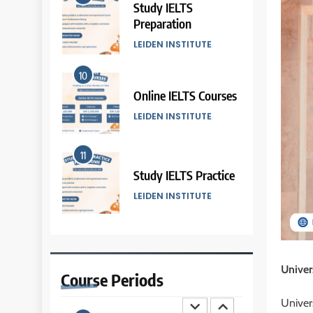
5
Batch VII: 8 April – 6
Online IELTS Courses
May 2026
LEIDEN INSTITUTE
COURSE PERIODS
11
6
Batch VI: 25 March –
Study IELTS Practice
22 April 2026
LEIDEN INSTITUTE
COURSE PERIODS
12
7
Batch IV: 25 Februari
Online IELTS Course
– 31 Maret 2026
LEIDEN INSTITUTE
COURSE PERIODS
13
8
Study IELTS
Batch III: 9 Februari –
Preparation
10 Maret 2026
Univer
Course
Periods
LEIDEN INSTITUTE
COURSE PERIODS
Univers