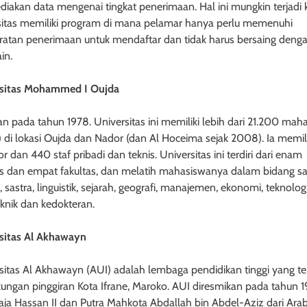
iakan data mengenai tingkat penerimaan. Hal ini mungkin terjadi 
sitas memiliki program di mana pelamar hanya perlu memenuhi
ratan penerimaan untuk mendaftar dan tidak harus bersaing deng
in.
rsitas Mohammed I Oujda
kan pada tahun 1978. Universitas ini memiliki lebih dari 21.200 mah
 di lokasi Oujda dan Nador (dan Al Hoceima sejak 2008). Ia memil
r dan 440 staf pribadi dan teknis. Universitas ini terdiri dari enam
as dan empat fakultas, dan melatih mahasiswanya dalam bidang sa
sastra, linguistik, sejarah, geografi, manajemen, ekonomi, teknologi
eknik dan kedokteran.
sitas Al Akhawayn
sitas Al Akhawayn (AUI) adalah lembaga pendidikan tinggi yang te
gkungan pinggiran Kota Ifrane, Maroko. AUI diresmikan pada tahun 
aja Hassan II dan Putra Mahkota Abdallah bin Abdel-Aziz dari Ara