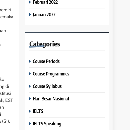
Februari 2022
erdiri
Januari 2022
rkemuka
maan
Categories
a
Course Periods
Course Programmes
oko
Course Syllabus
ng di
titusi
Hari Besar Nasional
fi, EST
an
IELTS
i
 (S1),
IELTS Speaking