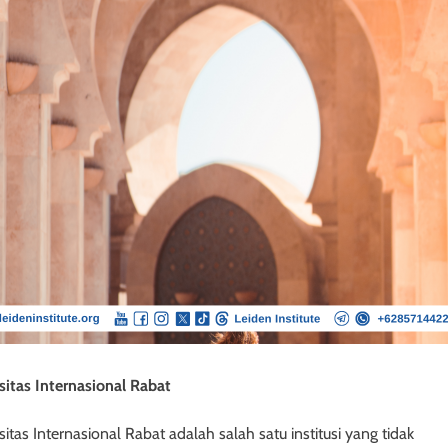
sitas Internasional Rabat
itas Internasional Rabat adalah salah satu institusi yang tidak