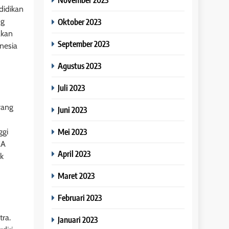
didikan
ng
Oktober 2023
akan
September 2023
nesia
Agustus 2023
Juli 2023
yang
Juni 2023
Mei 2023
ggi
EA
April 2023
k
Maret 2023
Februari 2023
tra.
Januari 2023