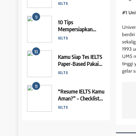
Official IELTS Test
COURSE SYLLABUS
IELTS
1
#1 Un
25
7
Batch XXII : 27
10
Online IELTS Courses
IELTS Writing
Kamu Siap Tes IELTS
November – 22
Syllabus
Univer
Paper-Based Pakai
LEIDEN INSTITUTE
Desember 2023
COURSE PERIODS
(Preparation)
berdir
Pulpen? IELTS di
COURSE SYLLABUS
IELTS
sekali
Beberapa Negara
2
26
🎓 ScholarPath by
1993 u
Mulai Wajib Pakai
8
Batch XXI : 9
11
IELTS Speaking
“Resume IELTS Kamu
UM5 me
Pulpen Hitam Alih-
Leiden Institute
November – 6
Syllabus
Aman?” – Checklist
Alih Pensil!
tinggi 
Desember 2023
LEIDEN INSTITUTE
COURSE PERIODS
(Preparation)
Self-Review
gelar s
COURSE SYLLABUS
IELTS
Persiapan IELTS
3
27
Study IELTS
1
Batch XX : 25
12
Syllabus for IELTS
Mau menyusul
Preparation
Oktober – 21
Na
Practice
alumni Leiden
November 2023
LEIDEN INSTITUTE
COURSE PERIODS
Institute yang udah
po
COURSE SYLLABUS
IELTS
pada diterima
4
28
beasiswa dan
2
Batch XIX : 10
13
Online IELTS Courses
Syllabus for IELTS
Ngebaso: Bahas Soal
kampus luar negeri?
Oktober – 6
Preparation
Writing Task 1 – MAP
Tapi bingung mulai
LEIDEN INSTITUTE
November 2023