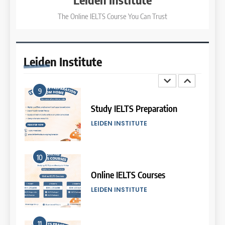
The Online IELTS Course You Can Trust
3
8
Batch XI: 8 June – 6 July 2026
Study IELTS Practice
COURSE PERIODS
LEIDEN INSTITUTE
Leiden
Institute
4
9
Batch IX: 11 May – 15 June
2026
Study IELTS Preparation
COURSE PERIODS
LEIDEN INSTITUTE
5
10
Batch VII: 8 April – 6 May
2026
Online IELTS Courses
COURSE PERIODS
LEIDEN INSTITUTE
6
11