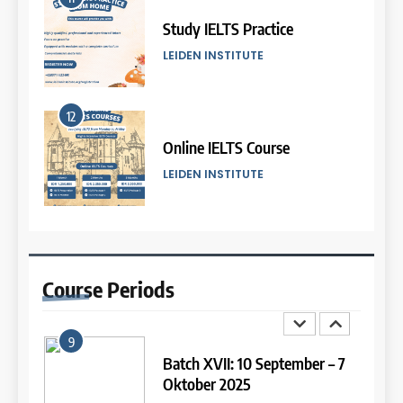
Batch VI: 25 March – 22 April
2026
Study IELTS Practice
COURSE PERIODS
LEIDEN INSTITUTE
7
12
Batch IV: 25 Februari – 31
Maret 2026
Online IELTS Course
COURSE PERIODS
LEIDEN INSTITUTE
8
13
Batch III: 9 Februari – 10 Maret
2026
Study IELTS Preparation
Course
Periods
COURSE PERIODS
LEIDEN INSTITUTE
9
14
Batch XVII: 10 September – 7
Oktober 2025
Study IELTS Practice