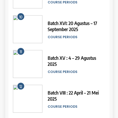
COURSE PERIODS
LEIDEN INSTITUTE
10
15
Batch XVI: 20 Agustus – 17
September 2025
Online IELTS Courses
COURSE PERIODS
LEIDEN INSTITUTE
11
16
Batch XV : 4 – 29 Agustus
2025
Online IELTS Course
COURSE PERIODS
LEIDEN INSTITUTE
44
Tipe-tipe Soal dalam IELTS
12
Writing Task 1
17
Batch VIII : 22 April – 21 Mei
IELTS
2025
Proofreading Service
COURSE PERIODS
LEIDEN INSTITUTE
45
Mengenal 8 Jenis Visual Data