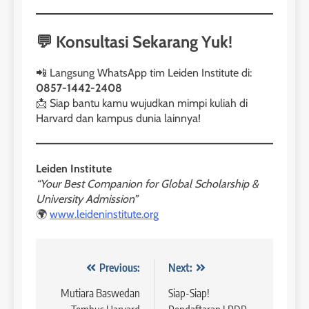
1
Online IELTS Courses
💬 Konsultasi Sekarang Yuk!
LEIDEN INSTITUTE
📲 Langsung WhatsApp tim Leiden Institute di:
0857-1442-2408
40
📩 Siap bantu kamu wujudkan mimpi kuliah di
2
Batch VII : 31 Maret – 28 April
🎓 ScholarPath by Leiden
Harvard dan kampus dunia lainnya!
2023
Institute
COURSE PERIODS
LEIDEN INSTITUTE
Leiden Institute
“Your Best Companion for Global Scholarship &
41
3
University Admission”
Batch VI : 15 Maret – 13 April
🌍
www.leideninstitute.org
2023
Study IELTS Preparation
COURSE PERIODS
LEIDEN INSTITUTE
Navigasi
Previous:
Next:
42
4
pos
Mutiara Baswedan
Siap-Siap!
Batch V : 1 – 29 Maret 2023