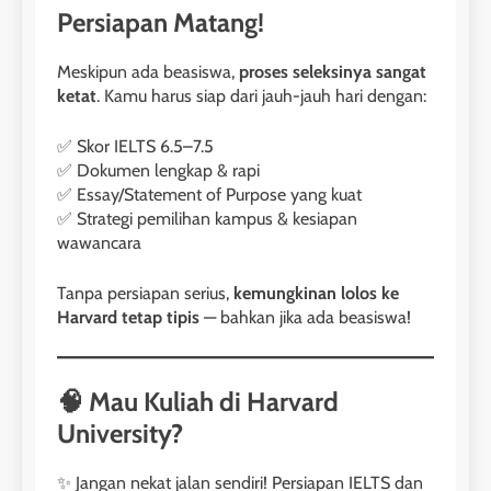
Persiapan Matang!
Meskipun ada beasiswa,
proses seleksinya sangat
ketat
. Kamu harus siap dari jauh-jauh hari dengan:
✅ Skor IELTS 6.5–7.5
✅ Dokumen lengkap & rapi
✅ Essay/Statement of Purpose yang kuat
✅ Strategi pemilihan kampus & kesiapan
wawancara
Tanpa persiapan serius,
kemungkinan lolos ke
Harvard tetap tipis
— bahkan jika ada beasiswa!
🧠 Mau Kuliah di Harvard
26
University?
Nilai Peserta Kursus IELTS
Online
✨ Jangan nekat jalan sendiri! Persiapan IELTS dan