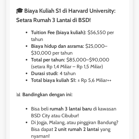
🎓 Biaya Kuliah S1 di Harvard University:
Setara Rumah 3 Lantai di BSD!
Tuition Fee (biaya kuliah):
$56,550 per
tahun
Biaya hidup dan asrama:
$25,000–
$30,000 per tahun
Total per tahun:
$85,000–$90,000
(setara Rp 1,4 Miliar – Rp 1,5 Miliar)
Durasi studi:
4 tahun
Total biaya kuliah S1:
± Rp 5,6 Miliar++
📊
Bandingkan dengan ini:
Bisa beli
rumah 3 lantai baru
di kawasan
BSD City atau Cibubur!
Di Jogja, Malang, atau pinggiran Bandung?
Bisa dapat
2 unit rumah 2 lantai
yang
nyaman!