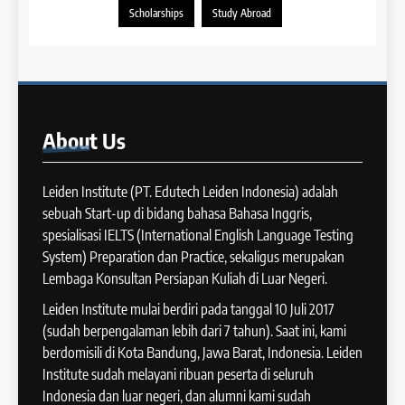
LEIDEN INSTITUTE
39
Scholarships
Study Abroad
Tips Meningkatkan IELTS
11
Speaking
Batch XV : 4 – 29 Agustus
IELTS
2025
COURSE PERIODS
40
About
Us
Panduan Persiapan Tes IELTS
12
Speaking
Batch VIII : 22 April – 21 Mei
Leiden Institute (PT. Edutech Leiden Indonesia) adalah
IELTS
2025
sebuah Start-up di bidang bahasa Bahasa Inggris,
COURSE PERIODS
spesialisasi IELTS (International English Language Testing
41
System) Preparation dan Practice, sekaligus merupakan
IELTS WRITING: Tips & Cara
Lembaga Konsultan Persiapan Kuliah di Luar Negeri.
13
Meningkatkan Skor
Batch XII : 27 June -24 July
Leiden Institute mulai berdiri pada tanggal 10 Juli 2017
IELTS
2024
(sudah berpengalaman lebih dari 7 tahun). Saat ini, kami
COURSE PERIODS
berdomisili di Kota Bandung, Jawa Barat, Indonesia. Leiden
42
Institute sudah melayani ribuan peserta di seluruh
Cara Membuat Introduction
Indonesia dan luar negeri, dan alumni kami sudah
14