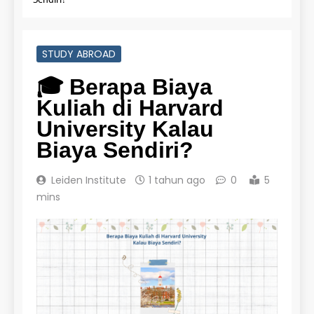
STUDY ABROAD
🎓 Berapa Biaya
Kuliah di Harvard
University Kalau
Biaya Sendiri?
Leiden Institute
1 tahun ago
0
5
mins