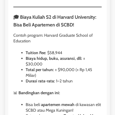
🎓 Biaya Kuliah S2 di Harvard University:
Bisa Beli Apartemen di SCBD!
Contoh program: Harvard Graduate School of
Education
Tuition Fee:
$58,944
Biaya hidup, buku, asuransi, dll:
±
$30,000
Total per tahun:
± $90,000 (± Rp 1,45
Miliar)
Durasi rata-rata:
1–2 tahun
📊
Bandingkan dengan ini:
Bisa beli
apartemen mewah
di kawasan elit
SCBD atau Mega Kuningan!