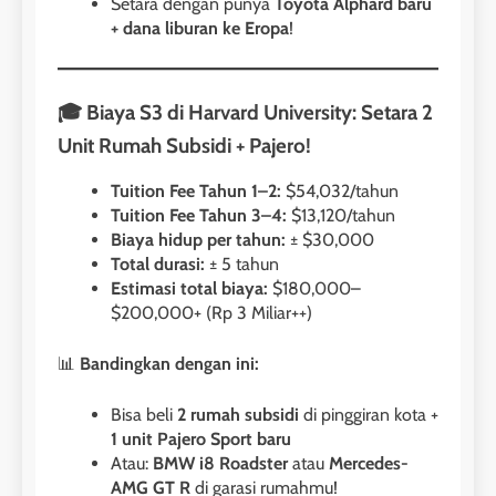
Setara dengan punya
Toyota Alphard baru
+ dana liburan ke Eropa
!
🎓 Biaya S3 di Harvard University: Setara 2
Unit Rumah Subsidi + Pajero!
Tuition Fee Tahun 1–2:
$54,032/tahun
Tuition Fee Tahun 3–4:
$13,120/tahun
Biaya hidup per tahun:
± $30,000
Total durasi:
± 5 tahun
Estimasi total biaya:
$180,000–
$200,000+ (Rp 3 Miliar++)
📊
Bandingkan dengan ini:
Bisa beli
2 rumah subsidi
di pinggiran kota +
1 unit Pajero Sport baru
Atau:
BMW i8 Roadster
atau
Mercedes-
AMG GT R
di garasi rumahmu!