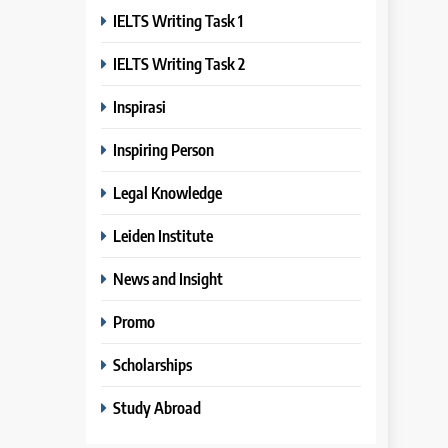
IELTS Writing Task 1
IELTS Writing Task 2
Inspirasi
Inspiring Person
Legal Knowledge
Leiden Institute
News and Insight
Promo
Scholarships
Study Abroad