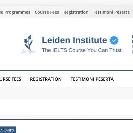
se Programmes
Course Fees
Registration
Testimoni Peserta
URSE FEES
REGISTRATION
TESTIMONI PESERTA
ARSHIPS