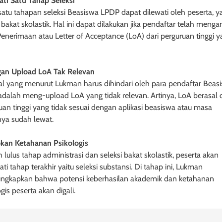
ati Satu Tahap Seleksi
satu tahapan seleksi Beasiswa LPDP dapat dilewati oleh peserta, ya
 bakat skolastik. Hal ini dapat dilakukan jika pendaftar telah menga
Penerimaan atau Letter of Acceptance (LoA) dari perguruan tinggi 
gan Upload LoA Tak Relevan
al yang menurut Lukman harus dihindari oleh para pendaftar Beas
dalah meng-upload LoA yang tidak relevan. Artinya, LoA berasal d
uan tinggi yang tidak sesuai dengan aplikasi beasiswa atau masa
ya sudah lewat.
pkan Ketahanan Psikologis
h lulus tahap administrasi dan seleksi bakat skolastik, peserta akan
ti tahap terakhir yaitu seleksi substansi. Di tahap ini, Lukman
gkapkan bahwa potensi keberhasilan akademik dan ketahanan
gis peserta akan digali.