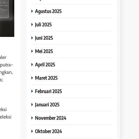
Agustus 2025
Juli 2025
Juni 2025
Mei 2025
ler
April 2025
putra-
ngkan,
Maret 2025
a;
Februari 2025
Januari 2025
eksi
eleksi
November 2024
Oktober 2024