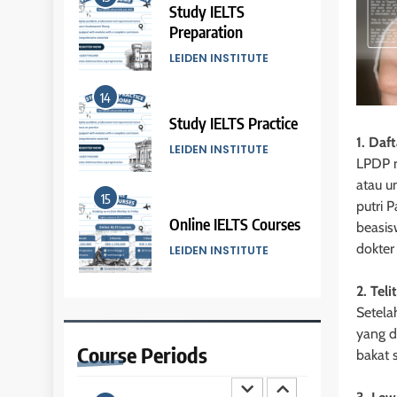
9
Batch XVII: 10
Study IELTS Practice
September – 7
LEIDEN INSTITUTE
Oktober 2025
COURSE PERIODS
15
10
Batch XVI: 20
Online IELTS Courses
Agustus – 17
1. Daf
LEIDEN INSTITUTE
September 2025
LPDP m
COURSE PERIODS
atau u
16
11
putri 
Batch XV : 4 – 29
Online IELTS Course
beasis
Agustus 2025
dokter
LEIDEN INSTITUTE
COURSE PERIODS
2. Tel
17
12
Setela
Batch VIII : 22 April –
44
Proofreading Service
Tipe-tipe Soal dalam
yang d
21 Mei 2025
Course
Periods
IELTS Writing Task 1
LEIDEN INSTITUTE
bakat s
COURSE PERIODS
IELTS