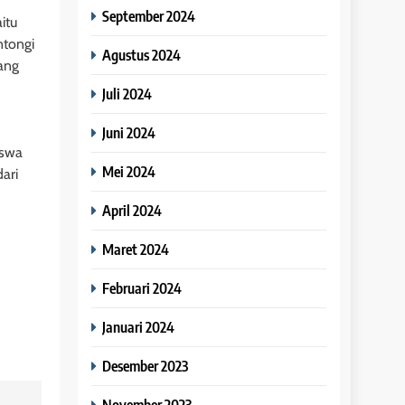
September 2024
itu
ntongi
Agustus 2024
yang
Juli 2024
Juni 2024
iswa
Mei 2024
ari
April 2024
Maret 2024
Februari 2024
Januari 2024
Desember 2023
November 2023