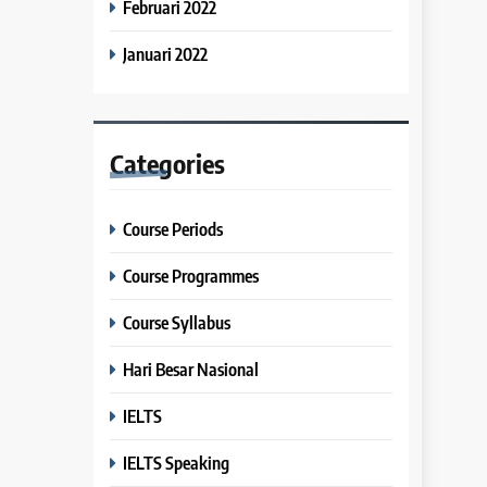
Februari 2022
Januari 2022
Categories
Course Periods
Course Programmes
Course Syllabus
Hari Besar Nasional
IELTS
IELTS Speaking