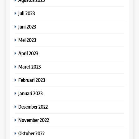
2023
Online IELTS Courses
COURSE PERIODS
LEIDEN INSTITUTE
Juli 2023
25
Online IELTS Courses
Juni 2023
40
16
Batch VII : 31 Maret – 28 April
IELTS
Mei 2023
2023
Online IELTS Course
COURSE PERIODS
LEIDEN INSTITUTE
April 2023
26
Dongkrak IELTS 6.5 – 7.5
Maret 2023
41
Bersama Leiden Institute
17
Batch VI : 15 Maret – 13 April
Februari 2023
IELTS
2023
Proofreading Service
COURSE PERIODS
LEIDEN INSTITUTE
Januari 2023
27
Desember 2022
Why Study IELTS Online
42
18
IELTS
Batch V : 1 – 29 Maret 2023
November 2022
Proofreading Service
COURSE PERIODS
Oktober 2022
LEIDEN INSTITUTE
28