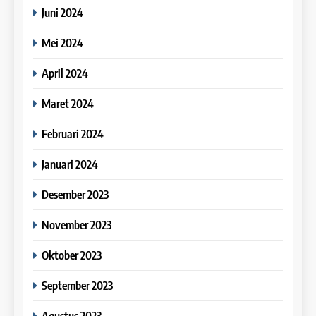
Study IELTS Practice
36
Juni 2024
12
IELTS
Batch XI : 7 Juni – 5 Juli 2023
Online IELTS Course
Mei 2024
COURSE PERIODS
LEIDEN INSTITUTE
22
April 2024
Study IELTS Preparation
37
Maret 2024
13
IELTS
Batch X : 23 Mei – 20 Juni 2023
Study IELTS Preparation
Februari 2024
COURSE PERIODS
LEIDEN INSTITUTE
Januari 2024
23
9 Buku Tata Bahasa Terbaik
38
Desember 2023
untuk IELTS
14
Batch IX : 8 Mei – 6 Juni 2023
IELTS
November 2023
Study IELTS Practice
COURSE PERIODS
LEIDEN INSTITUTE
Oktober 2023
24
9 Sumber Bacaan IELTS
September 2023
39
Reading
15
Batch VIII : 17 April – 23 Mei
IELTS
Agustus 2023