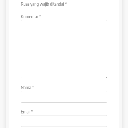
Perbedaan Antara IELTS
Ruas yang wajib ditandai
*
Preparation dan IELTS Practice
Komentar
*
LEIDEN INSTITUTE
1
Online IELTS Courses
LEIDEN INSTITUTE
40
2
Batch VII : 31 Maret – 28 April
🎓 ScholarPath by Leiden
2023
Institute
Nama
*
COURSE PERIODS
LEIDEN INSTITUTE
41
3
Batch VI : 15 Maret – 13 April
Email
*
2023
Study IELTS Preparation
COURSE PERIODS
LEIDEN INSTITUTE