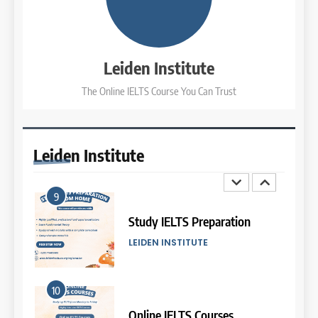
7
Batch XIV: 15 July – 14 August
2026
Online IELTS Courses
COURSE PERIODS
LEIDEN INSTITUTE
Leiden Institute
The Online IELTS Course You Can Trust
3
8
Batch XI: 8 June – 6 July 2026
Study IELTS Practice
COURSE PERIODS
LEIDEN INSTITUTE
Leiden
Institute
4
9
Batch IX: 11 May – 15 June
2026
Study IELTS Preparation
COURSE PERIODS
LEIDEN INSTITUTE
5
10
Batch VII: 8 April – 6 May
2026
Online IELTS Courses