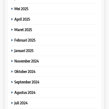
native speaker in your IELTS
COURSE PERIODS
LEIDEN INSTITUTE
18
Speaking test.
Mei 2025
7
Bahas IELTS : Rahasia band
IELTS Writing Syllabus
33
score 8 di IELTS Writing Task
9
April 2025
(Preparation)
Batch XIV – 27 Juli – 24
2. Contoh tulisan IELTS
IELTS
Agustus 2023
Study IELTS Preparation
COURSE SYLLABUS
Writing Task 2 oleh salah satu
Maret 2025
tutor Leiden Institute
COURSE PERIODS
LEIDEN INSTITUTE
19
Februari 2025
8
Bahas IELTS : Passive
IELTS Speaking Syllabus
34
Sentences in IELTS Writing
10
Januari 2025
(Preparation)
Batch XIII : 10 Juli – 7 Agustus
Task 1. Contoh kalimat pasif
IELTS
2023
Online IELTS Courses
COURSE SYLLABUS
dalam mengerjakan IELTS
November 2024
Writing Task 1
COURSE PERIODS
LEIDEN INSTITUTE
20
Oktober 2024
Online IELTS Courses
35
September 2024
11
IELTS
Batch XII : 20 Juni – 18 Juli 2023
Study IELTS Practice
Agustus 2024
COURSE PERIODS
LEIDEN INSTITUTE
21
Juli 2024