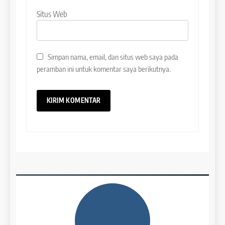
Situs Web
42
4
Batch V : 1 – 29 Maret 2023
Online IELTS Courses
Simpan nama, email, dan situs web saya pada
COURSE PERIODS
LEIDEN INSTITUTE
peramban ini untuk komentar saya berikutnya.
43
5
Batch IV : 15 Februari – 14
Maret 2023
Study IELTS Practice
COURSE PERIODS
LEIDEN INSTITUTE
1
6
Batch XV: 30 July – 27 August
2026
Study IELTS Preparation
COURSE PERIODS
LEIDEN INSTITUTE
2