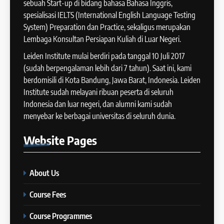
sebuah Start-up di bidang bahasa Bahasa Inggris,
COURSE PERIODS
spesialisasi IELTS (International English Language Testing
41
System) Preparation dan Practice, sekaligus merupakan
IELTS WRITING: Tips & Cara
Lembaga Konsultan Persiapan Kuliah di Luar Negeri.
13
Meningkatkan Skor
Batch XII : 27 June -24 July
Leiden Institute mulai berdiri pada tanggal 10 Juli 2017
IELTS
2024
(sudah berpengalaman lebih dari 7 tahun). Saat ini, kami
COURSE PERIODS
berdomisili di Kota Bandung, Jawa Barat, Indonesia. Leiden
42
Institute sudah melayani ribuan peserta di seluruh
Cara Membuat Introduction
Indonesia dan luar negeri, dan alumni kami sudah
14
Sentence dalam IELTS Writing
menyebar ke berbagai universitas di seluruh dunia.
Task 1
Batch XI: 11 June – 9 July 2024
IELTS
Website
Pages
COURSE PERIODS
43
Tips Raih Skor Tinggi Reading
About Us
15
IELTS
Batch X : 27 May – 24 June
IELTS
Course Fees
2024
COURSE PERIODS
Course Programmes
44