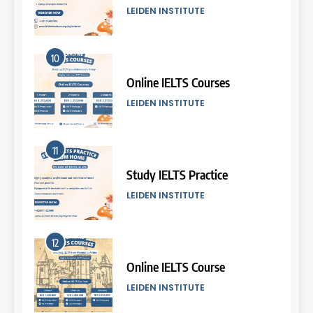
COURSE PERIODS
LEIDEN INSTITUTE
5
10
Batch VII: 8 April – 6 May
2026
Online IELTS Courses
COURSE PERIODS
LEIDEN INSTITUTE
6
11
Batch VI: 25 March – 22 April
2026
Study IELTS Practice
COURSE PERIODS
LEIDEN INSTITUTE
7
12
Batch IV: 25 Februari – 31
Maret 2026
Online IELTS Course
COURSE PERIODS
LEIDEN INSTITUTE