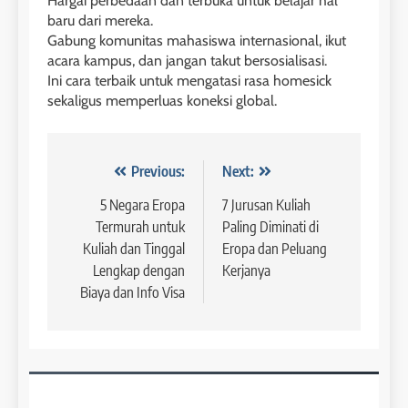
Hargai perbedaan dan terbuka untuk belajar hal
baru dari mereka.
Gabung komunitas mahasiswa internasional, ikut
acara kampus, dan jangan takut bersosialisasi.
Ini cara terbaik untuk mengatasi rasa homesick
sekaligus memperluas koneksi global.
26
Nilai Peserta Kursus IELTS
Navigasi
Previous:
Next:
Online
pos
5 Negara Eropa
7 Jurusan Kuliah
LEIDEN INSTITUTE
Termurah untuk
Paling Diminati di
Kuliah dan Tinggal
Eropa dan Peluang
27
Lengkap dengan
Kerjanya
Daftar Peserta Kursus IELTS
Biaya dan Info Visa
Online
LEIDEN INSTITUTE
28