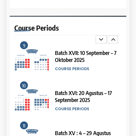
8
13
Batch III: 9 Februari – 10 Maret
2026
Study IELTS Preparation
Course
Periods
COURSE PERIODS
LEIDEN INSTITUTE
9
14
Batch XVII: 10 September – 7
Oktober 2025
Study IELTS Practice
COURSE PERIODS
LEIDEN INSTITUTE
10
15
Batch XVI: 20 Agustus – 17
September 2025
Online IELTS Courses
COURSE PERIODS
LEIDEN INSTITUTE
11
16
Batch XV : 4 – 29 Agustus