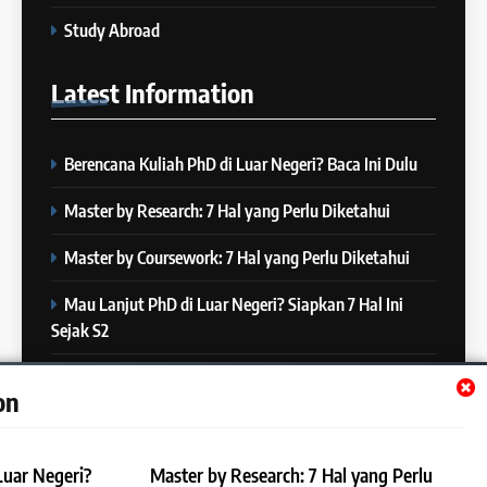
COURSE PERIODS
4
Study Abroad
“Kenapa Banyak Orang Gagal
23
di IELTS?”
Latest
Information
Batch XXIII: 18 Desember 2023
IELTS
– 16 Januari 2024
COURSE PERIODS
Berencana Kuliah PhD di Luar Negeri? Baca Ini Dulu
5
Online IELTS Courses
24
Master by Research: 7 Hal yang Perlu Diketahui
Batch XXIII: 12 Desember 2023
IELTS
– 8 Januari 2024
Master by Coursework: 7 Hal yang Perlu Diketahui
COURSE PERIODS
Mau Lanjut PhD di Luar Negeri? Siapkan 7 Hal Ini
6
Sejak S2
MITOS vs FAKTA tentang
25
IELTS
Batch XXII : 27 November – 22
Mau Lanjut S2 di Luar Negeri? Mulai Siapkan 7 Hal Ini
IELTS
on
Desember 2023
Sejak S1
COURSE PERIODS
7
Luar Negeri?
Master by Research: 7 Hal yang Perlu
“3 Kesalahan yang Bikin Skor