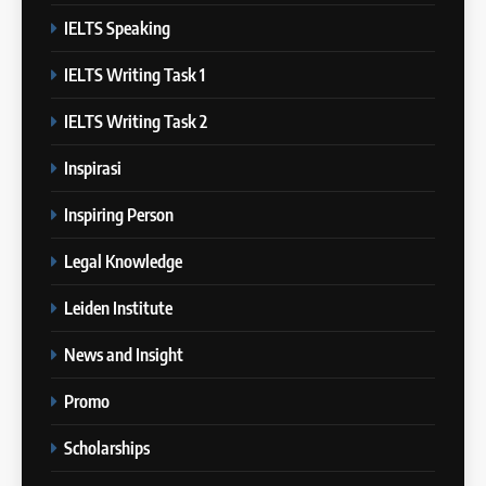
2024
IELTS Speaking
COURSE PERIODS
2
IELTS Writing Task 1
Bedanya IELTS Academic vs
21
General Training
IELTS Writing Task 2
Batch V: 28 Februari 2024 – 27
IELTS
Maret 2024
Inspirasi
COURSE PERIODS
3
Inspiring Person
Berapa Lama Idealnya
22
Persiapan IELTS?
Legal Knowledge
Batch II: 15 Januari 2024 – 12
IELTS
Februari 2024
Leiden Institute
COURSE PERIODS
4
News and Insight
“Kenapa Banyak Orang Gagal
23
di IELTS?”
Promo
Batch XXIII: 18 Desember 2023
IELTS
– 16 Januari 2024
Scholarships
COURSE PERIODS
5