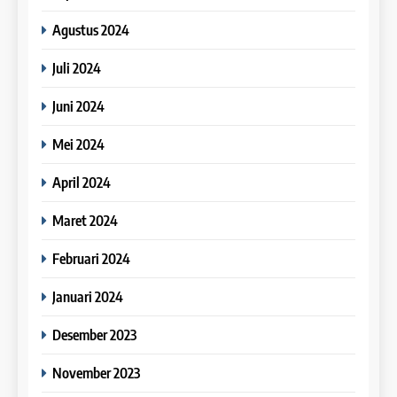
IELTS
Batch XI : 7 Juni – 5 Juli 2023
Online IELTS Course
Agustus 2024
COURSE PERIODS
LEIDEN INSTITUTE
22
Juli 2024
Study IELTS Preparation
37
Juni 2024
13
IELTS
Batch X : 23 Mei – 20 Juni 2023
Study IELTS Preparation
Mei 2024
COURSE PERIODS
LEIDEN INSTITUTE
23
April 2024
9 Buku Tata Bahasa Terbaik
38
Maret 2024
untuk IELTS
14
Batch IX : 8 Mei – 6 Juni 2023
IELTS
Study IELTS Practice
Februari 2024
COURSE PERIODS
LEIDEN INSTITUTE
Januari 2024
24
9 Sumber Bacaan IELTS
39
Desember 2023
Reading
15
Batch VIII : 17 April – 23 Mei
IELTS
2023
November 2023
Online IELTS Courses