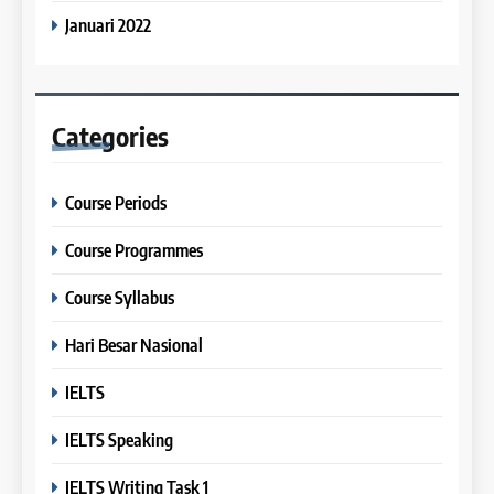
Online (Periode Bulan April
COURSE PERIODS
Januari 2022
2023)
LEIDEN INSTITUTE
32
Tes Writing IELTS: Tips & Cara
4
Meningkatkan Skor
23
Batch IX: 11 May – 15 June
Categories
IELTS
2026
Privacy Policy
COURSE PERIODS
LEIDEN INSTITUTE
33
Course Periods
Kesalahan Umum IELTS
5
Writing
Course Programmes
24
Batch VII: 8 April – 6 May
IELTS
2026
Terms and Conditions
Course Syllabus
COURSE PERIODS
LEIDEN INSTITUTE
Hari Besar Nasional
34
Panduan dan Latihan Writing
6
IELTS
IELTS, Lengkap dengan
25
Batch VI: 25 March – 22 April
Pembahasannya
Penyesuaian Biaya Kursus
IELTS
2026
IELTS Speaking
IELTS di Leiden Institute Tahun
COURSE PERIODS
2023
LEIDEN INSTITUTE
IELTS Writing Task 1
35