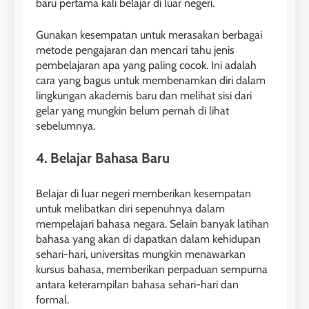
baru pertama kali belajar di luar negeri.
26
Nilai Peserta Kursus IELTS
Gunakan kesempatan untuk merasakan berbagai
Online
metode pengajaran dan mencari tahu jenis
LEIDEN INSTITUTE
pembelajaran apa yang paling cocok. Ini adalah
cara yang bagus untuk membenamkan diri dalam
lingkungan akademis baru dan melihat sisi dari
27
gelar yang mungkin belum pernah di lihat
Daftar Peserta Kursus IELTS
sebelumnya.
Online
LEIDEN INSTITUTE
4. Belajar Bahasa Baru
28
Belajar di luar negeri memberikan kesempatan
untuk melibatkan diri sepenuhnya dalam
Jadwal Kursus IELTS Online
mempelajari bahasa negara. Selain banyak latihan
LEIDEN INSTITUTE
bahasa yang akan di dapatkan dalam kehidupan
sehari-hari, universitas mungkin menawarkan
kursus bahasa, memberikan perpaduan sempurna
29
antara keterampilan bahasa sehari-hari dan
Perbedaan Antara IELTS
formal.