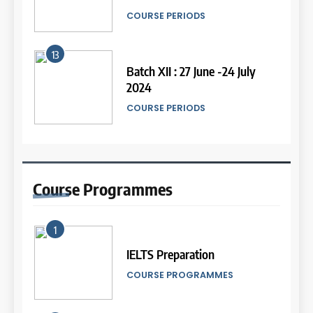
COURSE PERIODS
LEIDEN INSTITUTE
45
Mengenal 8 Jenis Visual Data
13
IELTS Writing
18
Batch XII : 27 June -24 July
IELTS
2024
Proofreading Service
COURSE PERIODS
LEIDEN INSTITUTE
46
Tips Tingkatkan Score IELTS
14
Kamu
19
Batch XI: 11 June – 9 July 2024
Social Media of Leiden
IELTS
Course
Programmes
Institute
COURSE PERIODS
LEIDEN INSTITUTE
47
5
Kesalahan Umum Dalam
1
IELTS Listening Syllabus
15
Mengerjakan Tes IELTS
20
(Preparation)
IELTS Preparation
Batch X : 27 May – 24 June
IELTS
2024
Official IELTS Scores
COURSE SYLLABUS
COURSE PROGRAMMES
COURSE PERIODS
LEIDEN INSTITUTE
1
6