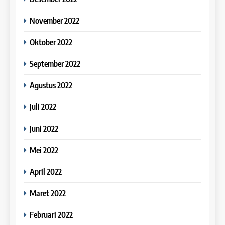
43
Efektif
19
Batch IV : 15 Februari – 14
November 2022
Social Media of Leiden
IELTS
Maret 2023
Institute
Oktober 2022
COURSE PERIODS
LEIDEN INSTITUTE
29
Panduan dan latihan IELTS
September 2022
1
Listening
20
Batch XV: 30 July – 27 August
Agustus 2022
IELTS
2026
Official IELTS Scores
Juli 2022
COURSE PERIODS
LEIDEN INSTITUTE
30
Meningkatkan Skor IELTS
Juni 2022
2
Listening
21
Batch XIV: 15 July – 14 August
Mei 2022
Kapan Kelas IELTS Preparation
IELTS
2026
Akan Dimulai?
April 2022
COURSE PERIODS
LEIDEN INSTITUTE
31
Maret 2022
Kesalahan Umum IELTS
3
Listening
22
Februari 2022
Batch XI: 8 June – 6 July 2026
Daftar Peserta Kursus IELTS
IELTS