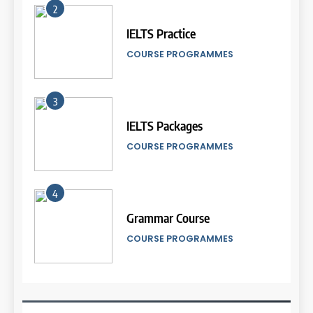
2
Online IELTS Course
IELTS Reading Syllabus
16
21
(Preparation)
IELTS Practice
Batch IX: 13 May – 10 June
IELTS
Kapan Kelas IELTS Preparation
2024
COURSE SYLLABUS
COURSE PROGRAMMES
Akan Dimulai?
COURSE PERIODS
LEIDEN INSTITUTE
2
7
Bedanya IELTS Academic vs
3
IELTS Writing Syllabus
17
General Training
22
(Preparation)
IELTS Packages
Batch VIII: 18 April 2024 – 17
Daftar Peserta Kursus IELTS
IELTS
Mei 2024
COURSE SYLLABUS
COURSE PROGRAMMES
Online (Periode Bulan April
COURSE PERIODS
2023)
LEIDEN INSTITUTE
3
8
Berapa Lama Idealnya
4
IELTS Speaking Syllabus
18
Persiapan IELTS?
23
(Preparation)
Grammar Course
Batch VII: 1 April 2024 – 3 Mei
IELTS
2024
Privacy Policy
COURSE SYLLABUS
COURSE PROGRAMMES
COURSE PERIODS
LEIDEN INSTITUTE
4
1
“Kenapa Banyak Orang Gagal
19
di IELTS?”
Syllabus for IELTS Practice
24
Batch VI: 15 Maret 2024 – 22