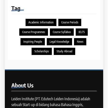
Batch XVI: 20 Agustus – 17
Speaking Test IELTS
Perbedaan Antara IELTS
IELTS
September 2025
Tag
Preparation dan IELTS Practice
COURSE PERIODS
LEIDEN INSTITUTE
39
Academic Information
Course Periods
Tips Meningkatkan IELTS
11
Speaking
Course Programmes
Course Syllabus
IELTS
Batch XV : 4 – 29 Agustus
IELTS
2025
Inspiring People
Legal Knowledge
News
COURSE PERIODS
40
Scholarships
Study Abroad
Panduan Persiapan Tes IELTS
12
Speaking
Batch VIII : 22 April – 21 Mei
IELTS
2025
COURSE PERIODS
41
About
Us
IELTS WRITING: Tips & Cara
13
Meningkatkan Skor
Batch XII : 27 June -24 July
Leiden Institute (PT. Edutech Leiden Indonesia) adalah
IELTS
2024
sebuah Start-up di bidang bahasa Bahasa Inggris,