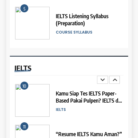
LEIDEN INSTITUTE
8
5
4 Skill yang Diuji di IELTS
IELTS Listening Syllabus
23
(Nomor 3 Sering Diremehin!)
28
(Preparation)
Batch XXIII: 18 Desember 2023
IELTS
– 16 Januari 2024
Jadwal Kursus IELTS Online
COURSE SYLLABUS
COURSE PERIODS
LEIDEN INSTITUTE
9
6
10 Tips Mempersiapkan
IELTS Reading Syllabus
24
Official IELTS Test
29
(Preparation)
Batch XXIII: 12 Desember 2023
IELTS
Perbedaan Antara IELTS
IELTS
– 8 Januari 2024
COURSE SYLLABUS
Preparation dan IELTS Practice
COURSE PERIODS
LEIDEN INSTITUTE
10
7
Kamu Siap Tes IELTS Paper-
IELTS Writing Syllabus
25
Based Pakai Pulpen? IELTS di
1
(Preparation)
Batch XXII : 27 November – 22
Beberapa Negara Mulai Wajib
IELTS
Desember 2023
Online IELTS Courses
COURSE SYLLABUS
Pakai Pulpen Hitam Alih-Alih
Pensil!
COURSE PERIODS
LEIDEN INSTITUTE
11
8
“Resume IELTS Kamu Aman?”
IELTS Speaking Syllabus