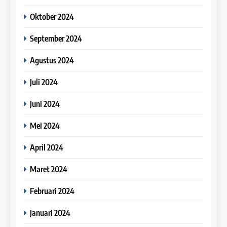
LEIDEN INSTITUTE
21
Oktober 2024
Study IELTS Practice
36
September 2024
12
IELTS
Batch XI : 7 Juni – 5 Juli 2023
Online IELTS Course
Agustus 2024
COURSE PERIODS
LEIDEN INSTITUTE
22
Juli 2024
Study IELTS Preparation
37
Juni 2024
13
IELTS
Batch X : 23 Mei – 20 Juni 2023
Study IELTS Preparation
Mei 2024
COURSE PERIODS
LEIDEN INSTITUTE
23
April 2024
9 Buku Tata Bahasa Terbaik
38
Maret 2024
untuk IELTS
14
Batch IX : 8 Mei – 6 Juni 2023
IELTS
Study IELTS Practice
Februari 2024
COURSE PERIODS
LEIDEN INSTITUTE
Januari 2024
24
9 Sumber Bacaan IELTS