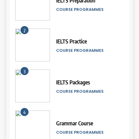
IELTS Preparation
Batch X : 27 May – 24 June
IELTS
2024
Official IELTS Scores
COURSE SYLLABUS
COURSE PROGRAMMES
COURSE PERIODS
LEIDEN INSTITUTE
1
6
2
Online IELTS Course
IELTS Reading Syllabus
16
21
(Preparation)
IELTS Practice
Batch IX: 13 May – 10 June
IELTS
Kapan Kelas IELTS Preparation
2024
COURSE SYLLABUS
COURSE PROGRAMMES
Akan Dimulai?
COURSE PERIODS
LEIDEN INSTITUTE
2
7
Bedanya IELTS Academic vs
3
IELTS Writing Syllabus
17
General Training
22
(Preparation)
IELTS Packages
Batch VIII: 18 April 2024 – 17
Daftar Peserta Kursus IELTS
IELTS
Mei 2024
COURSE SYLLABUS
COURSE PROGRAMMES
Online (Periode Bulan April
COURSE PERIODS
2023)
LEIDEN INSTITUTE
3
8
Berapa Lama Idealnya
4
IELTS Speaking Syllabus
18
Persiapan IELTS?
23
(Preparation)
Grammar Course
Batch VII: 1 April 2024 – 3 Mei
IELTS
2024
Privacy Policy
COURSE SYLLABUS
COURSE PROGRAMMES