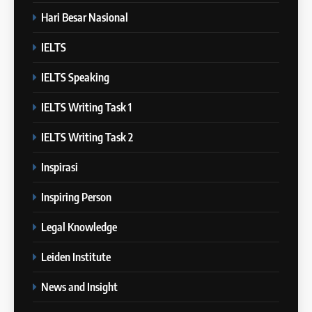
1
Hari Besar Nasional
Online IELTS Course
20
Batch VI: 15 Maret – 17 April
IELTS
IELTS
2024
IELTS Speaking
COURSE PERIODS
2
IELTS Writing Task 1
Bedanya IELTS Academic vs
21
General Training
IELTS Writing Task 2
Batch V: 28 Februari 2024 – 27
IELTS
Maret 2024
Inspirasi
COURSE PERIODS
3
Inspiring Person
Berapa Lama Idealnya
22
Persiapan IELTS?
Legal Knowledge
Batch II: 15 Januari 2024 – 12
IELTS
Februari 2024
Leiden Institute
COURSE PERIODS
4
News and Insight
“Kenapa Banyak Orang Gagal
23
di IELTS?”