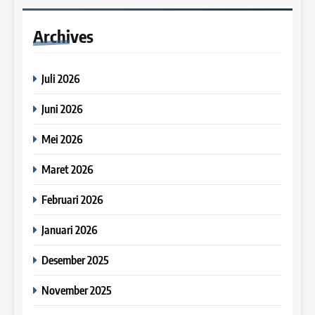
3
Ini dia template andalan dari
29
para Band 9 Tutors untuk
Syllabus for IELTS Practice
Archives
5
Batch XVIII – 25 September –
IELTS Writing Task 2 yang bisa
IELTS
COURSE SYLLABUS
23 Oktober 2023
Study IELTS Practice
kamu pakai!
Juli 2026
COURSE PERIODS
LEIDEN INSTITUTE
15
4
Skor IELTS Masih 4.5–5? Mau
Juni 2026
30
naik ke 7 dalam 3 bulan? – Iya,
Syllabus for IELTS Preparation
6
Batch XVII – 11 September – 9
Kamu Bisa!
Mei 2026
IELTS
COURSE SYLLABUS
Oktober 2023
Study IELTS Preparation
Maret 2026
COURSE PERIODS
LEIDEN INSTITUTE
16
5
3 Juta Melayang! jangan
Februari 2026
IELTS Listening Syllabus
31
sampe deh. Ini Kesalahan Fatal
7
(Preparation)
Batch XVI – 25 Agustus – 21
Januari 2026
saat Tes IELTS!
IELTS
September 2023
Online IELTS Courses
COURSE SYLLABUS
Desember 2025
COURSE PERIODS
LEIDEN INSTITUTE
17
6
November 2025
Boost Your IELTS Speaking
IELTS Reading Syllabus
32
with Presidents, Politics, and
8