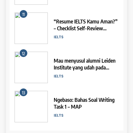
Desember 2023
Online IELTS Courses
COURSE SYLLABUS
Pakai Pulpen Hitam Alih-Alih
Pensil!
COURSE PERIODS
LEIDEN INSTITUTE
11
8
“Resume IELTS Kamu Aman?”
IELTS Speaking Syllabus
26
– Checklist Self-Review
2
(Preparation)
Batch XXI : 9 November – 6
Persiapan IELTS
🎓 ScholarPath by Leiden
IELTS
Desember 2023
COURSE SYLLABUS
Institute
COURSE PERIODS
12
LEIDEN INSTITUTE
1
Mau menyusul alumni Leiden
27
Institute yang udah pada
Syllabus for IELTS Practice
3
Batch XX : 25 Oktober – 21
diterima beasiswa dan kampus
IELTS
COURSE SYLLABUS
November 2023
Study IELTS Preparation
luar negeri? Tapi bingung
mulai dari mana? Tentu mulai
COURSE PERIODS
LEIDEN INSTITUTE
13
dari IELTS dulu!
2
Ngebaso: Bahas Soal Writing
28
Task 1 – MAP
Syllabus for IELTS Preparation
4
Batch XIX : 10 Oktober – 6
IELTS
COURSE SYLLABUS
November 2023
Online IELTS Courses
COURSE PERIODS
LEIDEN INSTITUTE
14