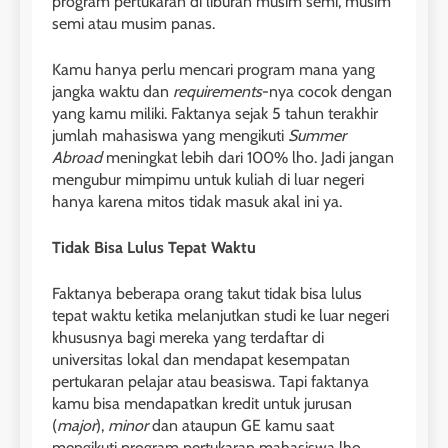
program pertukaran di liburan musim semi, musim
semi atau musim panas.
29
Perbedaan Antara IELTS
Kamu hanya perlu mencari program mana yang
Preparation dan IELTS Practice
jangka waktu dan
requirements
-nya cocok dengan
yang kamu miliki. Faktanya sejak 5 tahun terakhir
LEIDEN INSTITUTE
jumlah mahasiswa yang mengikuti
Summer
Abroad
meningkat lebih dari 100% lho. Jadi jangan
1
mengubur mimpimu untuk kuliah di luar negeri
hanya karena mitos tidak masuk akal ini ya.
Online IELTS Courses
LEIDEN INSTITUTE
Tidak Bisa Lulus Tepat Waktu
40
Faktanya beberapa orang takut tidak bisa lulus
2
Batch VII : 31 Maret – 28 April
tepat waktu ketika melanjutkan studi ke luar negeri
🎓 ScholarPath by Leiden
2023
khususnya bagi mereka yang terdaftar di
Institute
universitas lokal dan mendapat kesempatan
COURSE PERIODS
pertukaran pelajar atau beasiswa. Tapi faktanya
LEIDEN INSTITUTE
kamu bisa mendapatkan kredit untuk jurusan
41
(
major
),
minor
dan ataupun GE kamu saat
3
Batch VI : 15 Maret – 13 April
mengikuti program pertukaran mahasiswa lho.