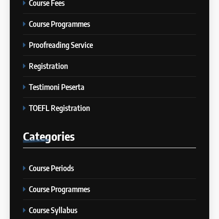
IELTS
Course Fees
2024
COURSE PERIODS
Course Programmes
45
Mengenal 8 Jenis Visual Data
Proofreading Service
17
IELTS Writing
Batch VIII: 18 April 2024 – 17
IELTS
Registration
Mei 2024
COURSE PERIODS
Testimoni Peserta
46
Tips Tingkatkan Score IELTS
TOEFL Registration
18
Kamu
Batch VII: 1 April 2024 – 3 Mei
IELTS
2024
Categories
COURSE PERIODS
47
Kesalahan Umum Dalam
Course Periods
19
Mengerjakan Tes IELTS
Batch VI: 15 Maret 2024 – 22
Course Programmes
IELTS
April 2024
Course Syllabus
COURSE PERIODS