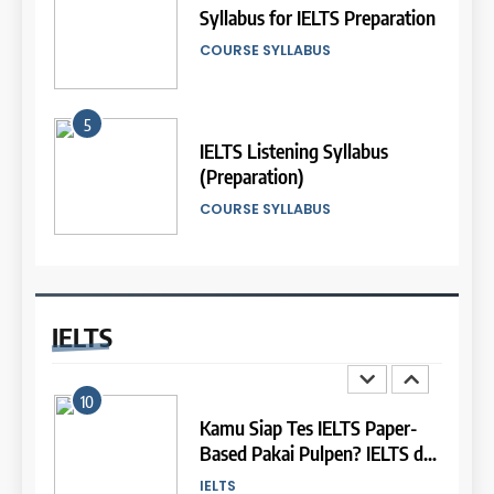
22
IELTS Turun 😱”
Syllabus for IELTS Preparation
27
Batch II: 15 Januari 2024 – 12
Daftar Peserta Kursus IELTS
IELTS
COURSE SYLLABUS
Februari 2024
Online
COURSE PERIODS
LEIDEN INSTITUTE
8
5
4 Skill yang Diuji di IELTS
IELTS Listening Syllabus
23
(Nomor 3 Sering Diremehin!)
28
(Preparation)
Batch XXIII: 18 Desember 2023
IELTS
– 16 Januari 2024
Jadwal Kursus IELTS Online
COURSE SYLLABUS
COURSE PERIODS
LEIDEN INSTITUTE
9
6
10 Tips Mempersiapkan
IELTS Reading Syllabus
24
Official IELTS Test
29
(Preparation)
Batch XXIII: 12 Desember 2023
IELTS
Perbedaan Antara IELTS
IELTS
– 8 Januari 2024
COURSE SYLLABUS
Preparation dan IELTS Practice
COURSE PERIODS
LEIDEN INSTITUTE
10
7
Kamu Siap Tes IELTS Paper-
IELTS Writing Syllabus
25
Based Pakai Pulpen? IELTS di
1
(Preparation)
Batch XXII : 27 November – 22
Beberapa Negara Mulai Wajib
IELTS