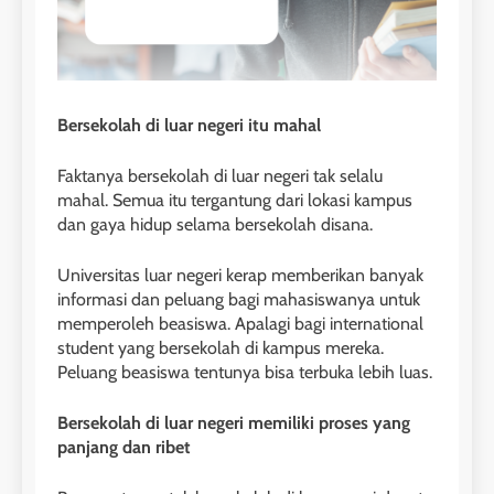
Bersekolah di luar negeri itu mahal
Faktanya bersekolah di luar negeri tak selalu
mahal. Semua itu tergantung dari lokasi kampus
dan gaya hidup selama bersekolah disana.
Universitas luar negeri kerap memberikan banyak
informasi dan peluang bagi mahasiswanya untuk
memperoleh beasiswa. Apalagi bagi international
student yang bersekolah di kampus mereka.
Peluang beasiswa tentunya bisa terbuka lebih luas.
Bersekolah di luar negeri memiliki proses yang
panjang dan ribet