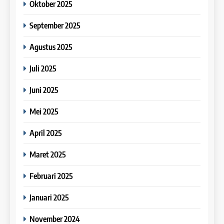
(Preparation)
Batch XV – 10 Agustus – 7
Oktober 2025
Nations Idioms! Learn these 10
IELTS
September 2023
Study IELTS Practice
COURSE SYLLABUS
idioms to sound more like a
September 2025
native speaker in your IELTS
COURSE PERIODS
LEIDEN INSTITUTE
18
Speaking test.
7
Agustus 2025
Bahas IELTS : Rahasia band
IELTS Writing Syllabus
33
score 8 di IELTS Writing Task
9
(Preparation)
Juli 2025
Batch XIV – 27 Juli – 24
2. Contoh tulisan IELTS
IELTS
Agustus 2023
Study IELTS Preparation
COURSE SYLLABUS
Writing Task 2 oleh salah satu
Juni 2025
tutor Leiden Institute
COURSE PERIODS
LEIDEN INSTITUTE
19
Mei 2025
8
Bahas IELTS : Passive
IELTS Speaking Syllabus
34
Sentences in IELTS Writing
10
April 2025
(Preparation)
Batch XIII : 10 Juli – 7 Agustus
Task 1. Contoh kalimat pasif
IELTS
2023
Online IELTS Courses
COURSE SYLLABUS
dalam mengerjakan IELTS
Maret 2025
Writing Task 1
COURSE PERIODS
LEIDEN INSTITUTE
20
Februari 2025
Online IELTS Courses
35
11
Januari 2025
IELTS
Batch XII : 20 Juni – 18 Juli 2023
Study IELTS Practice
November 2024
COURSE PERIODS