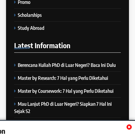
Promo
Batch XXIII: 18 Desember 2023
IELTS
– 16 Januari 2024
Scholarships
COURSE PERIODS
5
Study Abroad
Online IELTS Courses
24
Latest
Information
Batch XXIII: 12 Desember 2023
IELTS
– 8 Januari 2024
COURSE PERIODS
Berencana Kuliah PhD di Luar Negeri? Baca Ini Dulu
6
MITOS vs FAKTA tentang
25
Master by Research: 7 Hal yang Perlu Diketahui
IELTS
Batch XXII : 27 November – 22
IELTS
Desember 2023
Master by Coursework: 7 Hal yang Perlu Diketahui
COURSE PERIODS
Mau Lanjut PhD di Luar Negeri? Siapkan 7 Hal Ini
7
Sejak S2
“3 Kesalahan yang Bikin Skor
26
IELTS Turun 😱”
Batch XXI : 9 November – 6
Mau Lanjut S2 di Luar Negeri? Mulai Siapkan 7 Hal Ini
IELTS
on
Desember 2023
Sejak S1