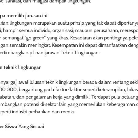
se, sanitasi, dan mitigasi dampak lingkungan.
a memilih jurusan ini
arian lingkungan merupakan suatu prinsip yang tak dapat dipertany
ni, hampir semua individu, organisasi, maupun perusahaan, meresp
 semangat “go green” yang khas. Kesadaran akan pentingnya pele
ngan semakin meningkat. Kesempatan ini dapat dimanfaatkan den
timbangkan pilihan jurusan Teknik Lingkungan.
n teknik lingkungan
a, gaji awal lulusan teknik lingkungan berada dalam rentang seki
0.000, bergantung pada faktor-faktor seperti keterampilan, lokasi 
 jabatan, dan pengalaman kerja yang dimiliki. Terdapat pula peluan
bangkan potensi di sektor lain yang memerlukan keberagaman di
seperti industri perbankan dan media.
er Siswa Yang Sesuai