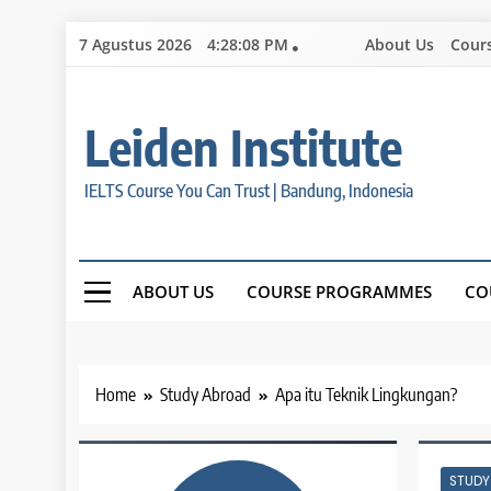
Online IELTS Courses
Skip
LEIDEN INSTITUTE
7 Agustus 2026
4:28:09 PM
About Us
Cour
to
content
2
40
🎓 ScholarPath by
Batch VII : 31 Maret –
Leiden Institute
Leiden Institute
28 April 2023
LEIDEN INSTITUTE
COURSE PERIODS
IELTS Course You Can Trust | Bandung, Indonesia
3
41
Study IELTS
Batch VI : 15 Maret –
Preparation
13 April 2023
ABOUT US
COURSE PROGRAMMES
CO
LEIDEN INSTITUTE
COURSE PERIODS
4
42
Batch V : 1 – 29 Maret
Online IELTS Courses
Home
Study Abroad
Apa itu Teknik Lingkungan?
2023
LEIDEN INSTITUTE
COURSE PERIODS
5
STUDY
43