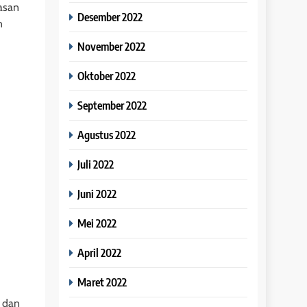
wasan
Desember 2022
n
November 2022
Oktober 2022
September 2022
Agustus 2022
Juli 2022
Juni 2022
Mei 2022
April 2022
Maret 2022
k dan