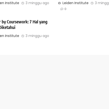
en Institute
3 minggu ago
Leiden Institute
3 mingg
0
 by Coursework: 7 Hal yang
Diketahui
en Institute
3 minggu ago