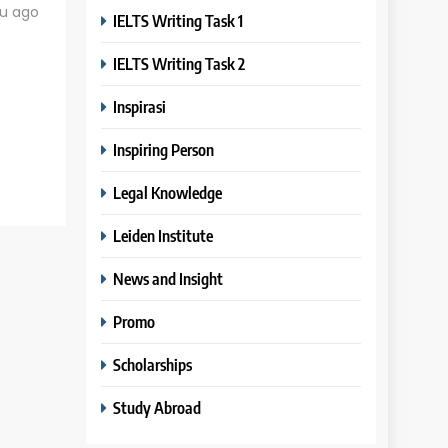
u ago
IELTS Writing Task 1
IELTS Writing Task 2
Inspirasi
Inspiring Person
Legal Knowledge
Leiden Institute
News and Insight
Promo
Scholarships
Study Abroad