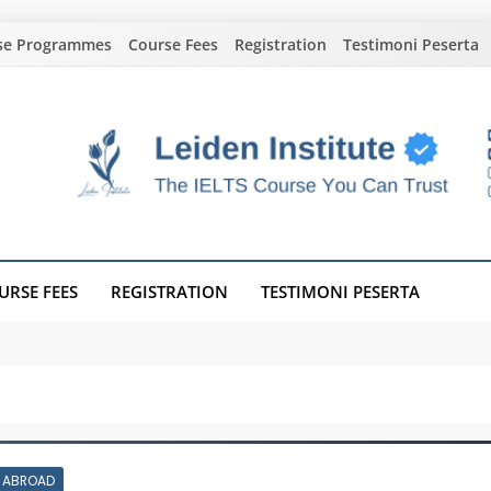
se Programmes
Course Fees
Registration
Testimoni Peserta
URSE FEES
REGISTRATION
TESTIMONI PESERTA
 ABROAD