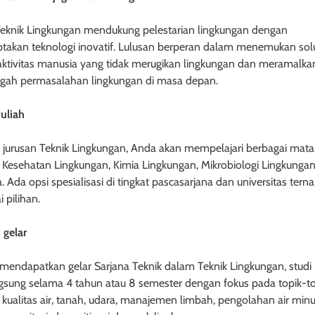
Teknik Lingkungan mendukung pelestarian lingkungan dengan
takan teknologi inovatif. Lulusan berperan dalam menemukan sol
aktivitas manusia yang tidak merugikan lingkungan dan meramalkan
ah permasalahan lingkungan di masa depan.
uliah
jurusan Teknik Lingkungan, Anda akan mempelajari berbagai mata 
i Kesehatan Lingkungan, Kimia Lingkungan, Mikrobiologi Lingkungan
a. Ada opsi spesialisasi di tingkat pascasarjana dan universitas ter
 pilihan.
 gelar
mendapatkan gelar Sarjana Teknik dalam Teknik Lingkungan, studi
gsung selama 4 tahun atau 8 semester dengan fokus pada topik-to
i kualitas air, tanah, udara, manajemen limbah, pengolahan air min