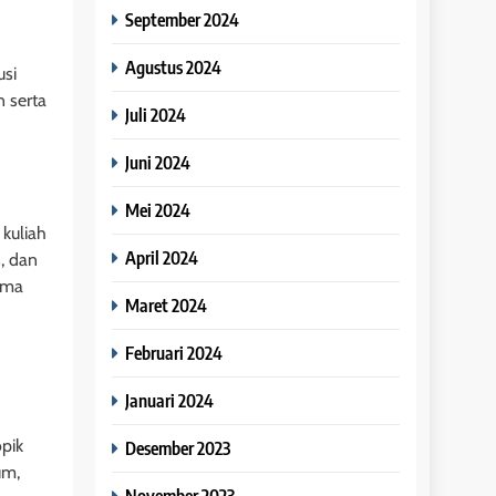
September 2024
Agustus 2024
usi
 serta
Juli 2024
Juni 2024
Mei 2024
kuliah
April 2024
, dan
nama
Maret 2024
Februari 2024
Januari 2024
pik
Desember 2023
um,
November 2023