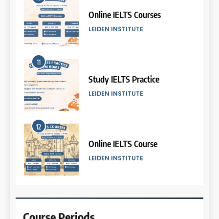
2026
Online IELTS Courses
COURSE PERIODS
LEIDEN INSTITUTE
6
11
Batch VI: 25 March – 22 April
2026
Study IELTS Practice
COURSE PERIODS
LEIDEN INSTITUTE
7
12
Batch IV: 25 Februari – 31
Maret 2026
Online IELTS Course
COURSE PERIODS
LEIDEN INSTITUTE
8
13
Batch III: 9 Februari – 10 Maret
2026
Study IELTS Preparation
Course
Periods
COURSE PERIODS
LEIDEN INSTITUTE