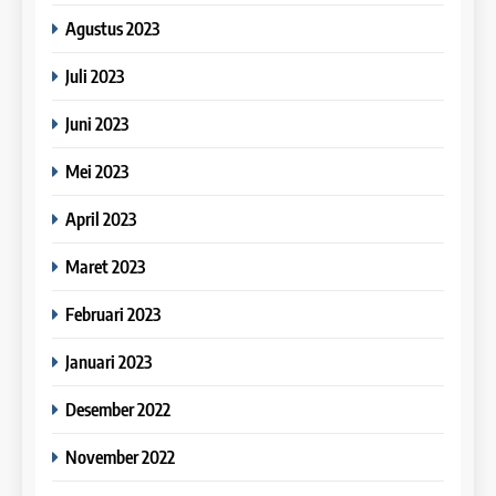
Batch VIII : 17 April – 23 Mei
IELTS
Agustus 2023
2023
Online IELTS Courses
COURSE PERIODS
LEIDEN INSTITUTE
Juli 2023
25
Online IELTS Courses
Juni 2023
40
16
Batch VII : 31 Maret – 28 April
IELTS
Mei 2023
2023
Online IELTS Course
COURSE PERIODS
LEIDEN INSTITUTE
April 2023
26
Dongkrak IELTS 6.5 – 7.5
Maret 2023
41
Bersama Leiden Institute
17
Batch VI : 15 Maret – 13 April
Februari 2023
IELTS
2023
Proofreading Service
COURSE PERIODS
LEIDEN INSTITUTE
Januari 2023
27
Desember 2022
Why Study IELTS Online
42
18
IELTS
Batch V : 1 – 29 Maret 2023
November 2022
Proofreading Service
COURSE PERIODS