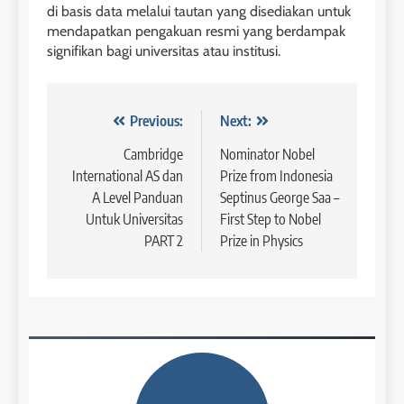
di basis data melalui tautan yang disediakan untuk
COURSE PERIODS
LEIDEN INSTITUTE
mendapatkan pengakuan resmi yang berdampak
signifikan bagi universitas atau institusi.
42
4
Batch V : 1 – 29 Maret 2023
Online IELTS Courses
Navigasi
Previous:
Next:
COURSE PERIODS
LEIDEN INSTITUTE
pos
Cambridge
Nominator Nobel
International AS dan
Prize from Indonesia
43
A Level Panduan
Septinus George Saa –
5
Batch IV : 15 Februari – 14
Untuk Universitas
First Step to Nobel
Maret 2023
Study IELTS Practice
PART 2
Prize in Physics
COURSE PERIODS
LEIDEN INSTITUTE
1
6
Batch XV: 30 July – 27 August
2026
Study IELTS Preparation
COURSE PERIODS
LEIDEN INSTITUTE