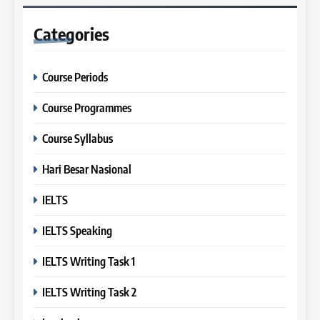
3
Listening
22
Categories
Batch XI: 8 June – 6 July 2026
Daftar Peserta Kursus IELTS
IELTS
Online (Periode Bulan April
COURSE PERIODS
2023)
LEIDEN INSTITUTE
32
Course Periods
Tes Writing IELTS: Tips & Cara
4
Meningkatkan Skor
Course Programmes
23
Batch IX: 11 May – 15 June
IELTS
2026
Privacy Policy
Course Syllabus
COURSE PERIODS
LEIDEN INSTITUTE
Hari Besar Nasional
33
Kesalahan Umum IELTS
5
IELTS
Writing
24
Batch VII: 8 April – 6 May
IELTS
2026
Terms and Conditions
IELTS Speaking
COURSE PERIODS
LEIDEN INSTITUTE
IELTS Writing Task 1
34
Panduan dan Latihan Writing
6
IELTS Writing Task 2
IELTS, Lengkap dengan
25
Batch VI: 25 March – 22 April
Pembahasannya
Penyesuaian Biaya Kursus
IELTS