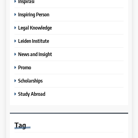
Inspirasi
2026
IELTS di Leiden Institute Tahun
COURSE PERIODS
2023
Inspiring Person
LEIDEN INSTITUTE
35
Kunci Lulus IELTS Dengan Nilai
Legal Knowledge
7
Tinggi
26
Batch IV: 25 Februari – 31
Nilai Peserta Kursus IELTS
IELTS
Leiden Institute
Maret 2026
Online
COURSE PERIODS
News and Insight
LEIDEN INSTITUTE
36
Tips Belajar IELTS Bagi
Promo
8
Pemula
27
Batch III: 9 Februari – 10 Maret
Daftar Peserta Kursus IELTS
IELTS
Scholarships
2026
Online
COURSE PERIODS
Study Abroad
LEIDEN INSTITUTE
37
Serba-Serbi IELTS Test Untuk
9
Beasiswa
28
Batch XVII: 10 September – 7
IELTS
Oktober 2025
Tag
Jadwal Kursus IELTS Online
COURSE PERIODS
LEIDEN INSTITUTE
38