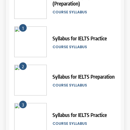
1
“Kenapa Banyak Orang Gagal
19
di IELTS?”
Syllabus for IELTS Practice
24
Batch VI: 15 Maret 2024 – 22
IELTS
COURSE SYLLABUS
April 2024
Terms and Conditions
COURSE PERIODS
LEIDEN INSTITUTE
5
2
Online IELTS Courses
20
Syllabus for IELTS Preparation
25
Batch VI: 15 Maret – 17 April
IELTS
Penyesuaian Biaya Kursus
COURSE SYLLABUS
2024
IELTS di Leiden Institute Tahun
COURSE PERIODS
2023
LEIDEN INSTITUTE
6
3
MITOS vs FAKTA tentang
21
IELTS
Syllabus for IELTS Practice
26
Batch V: 28 Februari 2024 – 27
Nilai Peserta Kursus IELTS
IELTS
COURSE SYLLABUS
Maret 2024
Online
COURSE PERIODS
LEIDEN INSTITUTE
7
4
“3 Kesalahan yang Bikin Skor
22
IELTS Turun 😱”
Syllabus for IELTS Preparation
27