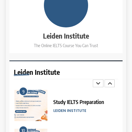
2
7
Batch XIV: 15 July – 14 August
2026
Online IELTS Courses
COURSE PERIODS
LEIDEN INSTITUTE
Leiden Institute
The Online IELTS Course You Can Trust
3
8
Batch XI: 8 June – 6 July 2026
Study IELTS Practice
COURSE PERIODS
LEIDEN INSTITUTE
Leiden
Institute
4
9
Batch IX: 11 May – 15 June
2026
Study IELTS Preparation
COURSE PERIODS
LEIDEN INSTITUTE
5
10
Batch VII: 8 April – 6 May