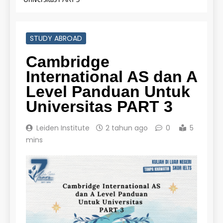
STUDY ABROAD
Cambridge
International AS dan A
Level Panduan Untuk
Universitas PART 3
Leiden Institute
2 tahun ago
0
5
mins