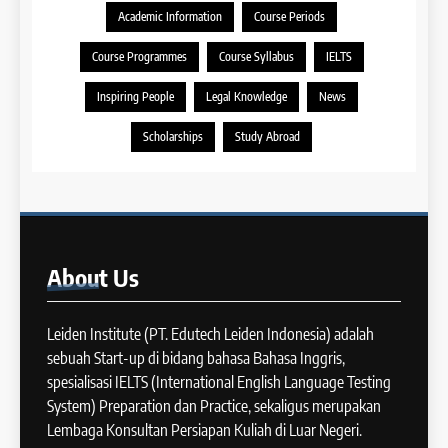
Academic Information
Course Periods
Pertanyaan & Topik Yang
10
Mungkin Muncul Dalam
29
Course Programmes
Course Syllabus
IELTS
Batch XVI: 20 Agustus – 17
Speaking Test IELTS
Perbedaan Antara IELTS
IELTS
September 2025
Preparation dan IELTS Practice
Inspiring People
Legal Knowledge
News
COURSE PERIODS
LEIDEN INSTITUTE
39
Scholarships
Study Abroad
Tips Meningkatkan IELTS
11
Speaking
Batch XV : 4 – 29 Agustus
IELTS
2025
COURSE PERIODS
40
About
Us
Panduan Persiapan Tes IELTS
12
Speaking
Batch VIII : 22 April – 21 Mei
Leiden Institute (PT. Edutech Leiden Indonesia) adalah
IELTS
2025
sebuah Start-up di bidang bahasa Bahasa Inggris,
COURSE PERIODS
spesialisasi IELTS (International English Language Testing
41
System) Preparation dan Practice, sekaligus merupakan
IELTS WRITING: Tips & Cara
Lembaga Konsultan Persiapan Kuliah di Luar Negeri.
13
Meningkatkan Skor