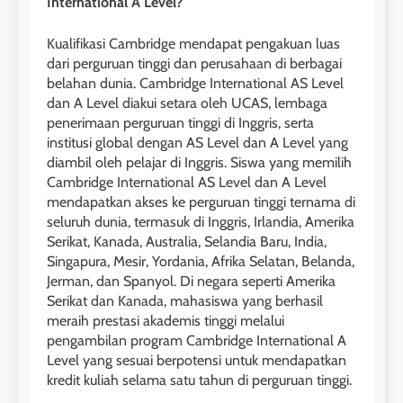
International A Level?
Kualifikasi Cambridge mendapat pengakuan luas
dari perguruan tinggi dan perusahaan di berbagai
belahan dunia. Cambridge International AS Level
dan A Level diakui setara oleh UCAS, lembaga
penerimaan perguruan tinggi di Inggris, serta
institusi global dengan AS Level dan A Level yang
diambil oleh pelajar di Inggris. Siswa yang memilih
Cambridge International AS Level dan A Level
mendapatkan akses ke perguruan tinggi ternama di
seluruh dunia, termasuk di Inggris, Irlandia, Amerika
Serikat, Kanada, Australia, Selandia Baru, India,
Singapura, Mesir, Yordania, Afrika Selatan, Belanda,
Jerman, dan Spanyol. Di negara seperti Amerika
Serikat dan Kanada, mahasiswa yang berhasil
meraih prestasi akademis tinggi melalui
pengambilan program Cambridge International A
Level yang sesuai berpotensi untuk mendapatkan
kredit kuliah selama satu tahun di perguruan tinggi.