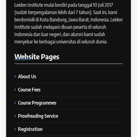
Batch XII : 27 June -24 July
Leiden Institute mulai berdiri pada tanggal 10 Juli 2017
IELTS
2024
(sudah berpengalaman lebih dari 7 tahun). Saat ini, kami
COURSE PERIODS
berdomisili di Kota Bandung, Jawa Barat, Indonesia. Leiden
42
Institute sudah melayani ribuan peserta di seluruh
Cara Membuat Introduction
Indonesia dan luar negeri, dan alumni kami sudah
14
Sentence dalam IELTS Writing
menyebar ke berbagai universitas di seluruh dunia.
Task 1
Batch XI: 11 June – 9 July 2024
IELTS
Website
Pages
COURSE PERIODS
43
Tips Raih Skor Tinggi Reading
About Us
15
IELTS
Batch X : 27 May – 24 June
IELTS
Course Fees
2024
COURSE PERIODS
Course Programmes
44
Tipe-tipe Soal dalam IELTS
Proofreading Service
16
Writing Task 1
Batch IX: 13 May – 10 June
IELTS
Registration
2024